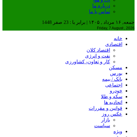
درباره ما
تماس با ما
جمعه, ۱۶ مرداد , ۱۴۰۵ | برابر با : 23 صفر 1448
Friday, 7 August , 2026
خانه
اقتصادی
اقتصاد کلان
نفت و انرژی
کار و تعاون- کشاورزی
مسکن
بورس
بانک / بیمه
اجتماعی
خودرو
سکه و طلا
اتحادیه ها
قوانین و مقررات
عکس روز
بازار
سیاست
ویژه