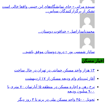
سپیده مراتی » جای نمایشگاه‌های این چنینی واقعا خالی است
تشکر از برگزارکنندگان سپاس...
محمدنامداراصل » خداقوت دوستان...
ساناز شمسی پور » درود دوستان موفق باشید...
اخبار مسکن
۱۳ هزار واحد مسکن حمایتی در تهران در حال ساخت
آغاز ثبت‌نام وام ودیعه مسکن از ۱۷ اردیبهشت
نرخ‌ رهن و اجاره مسکن در منطقه ۵؛ آپارتمان ۷۰ متری با
۹۰۰ میلیون ودیعه
تحویل ۴۵۰۰ واحد مسکن ملی در پرند تا ۳ روز دیگر