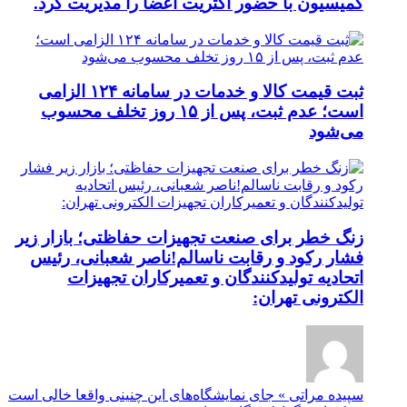
کمیسیون با حضور اکثریت اعضا را مدیریت کرد.
ثبت قیمت کالا و خدمات در سامانه ۱۲۴ الزامی
است؛ عدم ثبت، پس از ۱۵ روز تخلف محسوب
می‌شود
زنگ خطر برای صنعت تجهیزات حفاظتی؛ بازار زیر
فشار رکود و رقابت ناسالم!ناصر شعبانی، رئیس
اتحادیه تولیدکنندگان و تعمیرکاران تجهیزات
الکترونی تهران:
سپیده مراتی » جای نمایشگاه‌های این چنینی واقعا خالی است