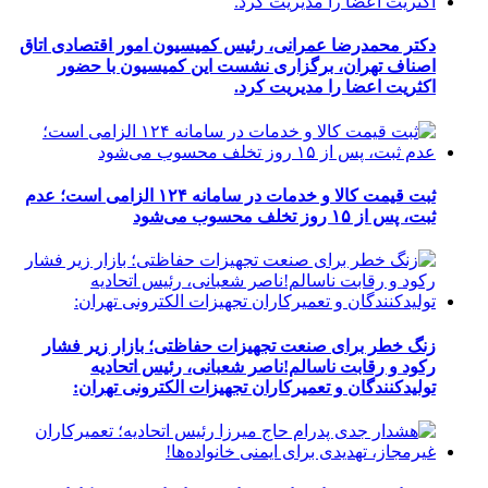
دکتر محمدرضا عمرانی، رئیس کمیسیون امور اقتصادی اتاق
اصناف تهران، برگزاری نشست این کمیسیون با حضور
اکثریت اعضا را مدیریت کرد.
ثبت قیمت کالا و خدمات در سامانه ۱۲۴ الزامی است؛ عدم
ثبت، پس از ۱۵ روز تخلف محسوب می‌شود
زنگ خطر برای صنعت تجهیزات حفاظتی؛ بازار زیر فشار
رکود و رقابت ناسالم!ناصر شعبانی، رئیس اتحادیه
تولیدکنندگان و تعمیرکاران تجهیزات الکترونی تهران: