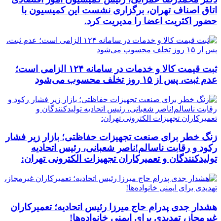
اتاق اصناف تهران، برگزاری نشست این کمیسیون با
حضور اکثریت اعضا را مدیریت کرد.
ثبت قیمت کالا و خدمات در سامانه ۱۲۴ الزامی است؛
عدم ثبت، پس از ۱۵ روز تخلف محسوب می‌شود
زنگ خطر برای صنعت تجهیزات حفاظتی؛ بازار زیر فشار
رکود و رقابت ناسالم!ناصر شعبانی، رئیس اتحادیه
تولیدکنندگان و تعمیرکاران تجهیزات الکترونی تهران:
هشدار جدی پدرام حاج میرزا رئیس اتحادیه؛ تعمیرکاران
غیرمجاز، تهدیدی برای ایمنی خانواده‌ها!