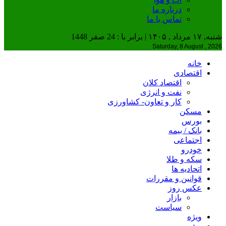
درباره ما
تماس با ما
شنبه, ۱۷ مرداد , ۱۴۰۵ | برابر با : 24 صفر 1448
Saturday, 8 August , 2026
خانه
اقتصادی
اقتصاد کلان
نفت و انرژی
کار و تعاون- کشاورزی
مسکن
بورس
بانک / بیمه
اجتماعی
خودرو
سکه و طلا
اتحادیه ها
قوانین و مقررات
عکس روز
بازار
سیاست
ویژه