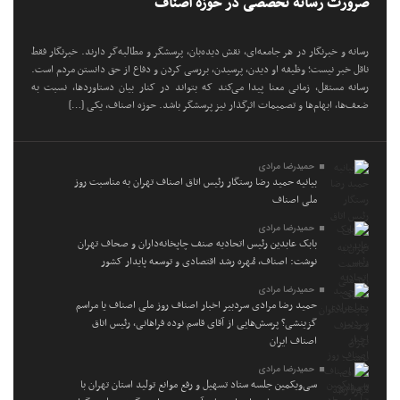
ضرورت رسانه تخصصی در حوزه اصناف
رسانه و خبرنگار در هر جامعه‌ای، نقش دیده‌بان، پرسشگر و مطالبه‌گر دارند. خبرنگار فقط
ناقل خبر نیست؛ وظیفه او دیدن، پرسیدن، بررسی کردن و دفاع از حق دانستن مردم است.
رسانه مستقل، زمانی معنا پیدا می‌کند که بتواند در کنار بیان دستاوردها، نسبت به
ضعف‌ها، ابهام‌ها و تصمیمات اثرگذار نیز پرسشگر باشد. حوزه اصناف، یکی […]
حمیدرضا مرادی
بیانیه حمید رضا رستگار رئیس اتاق اصناف تهران به مناسبت روز
ملی اصناف
حمیدرضا مرادی
بابک عابدین رئیس اتحادیه صنف چاپخانه‌داران و صحاف تهران
نوشت: اصناف، مُهره رشد اقتصادی و توسعه پایدار کشور
حمیدرضا مرادی
حمید رضا مرادی سردبیر اخبار اصناف روز ملی اصناف یا مراسم
گزینشی؟ پرسش‌هایی از آقای قاسم نوده فراهانی، رئیس اتاق
اصناف ایران
حمیدرضا مرادی
سی‌ویکمین جلسه ستاد تسهیل و رفع موانع تولید استان تهران با