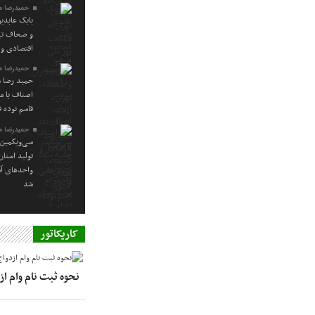
حمیدرضا م
بابک عابدی
و صحاف تهر
اقتصادی و 
حمیدرضا م
حمید رضا م
اصناف یا م
قاسم نوده ف
حمیدرضا م
سی‌ویکمین 
تولید استا
واحدهای آس
شد
کاریکاتور
نحوه ثبت نام وام ا