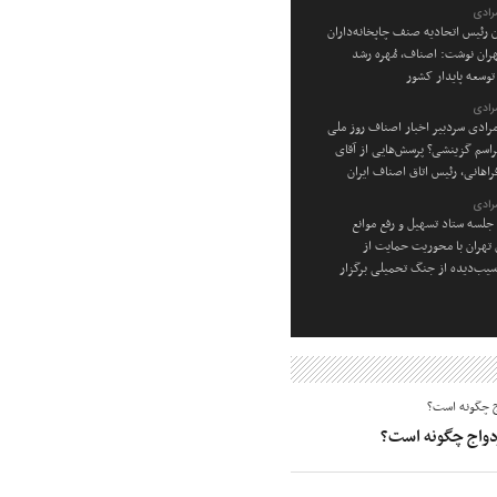
رادی
ن رئیس اتحادیه صنف چاپخانه‌داران
ان نوشت: اصناف، مُهره رشد
توسعه پایدار کشور
رادی
رادی سردبیر اخبار اصناف روز ملی
راسم گزینشی؟ پرسش‌هایی از آقای
راهانی، رئیس اتاق اصناف ایران
رادی
جلسه ستاد تسهیل و رفع موانع
ن تهران با محوریت حمایت از
یب‌دیده از جنگ تحمیلی برگزار
زدواج چگونه است؟