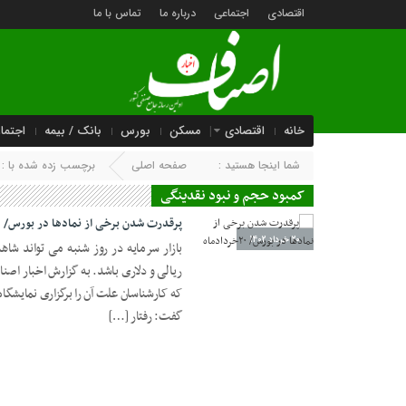
اقتصادی
اجتماعی
درباره ما
تماس با ما
خانه
اقتصادی
مسکن
بورس
بانک / بیمه
اجتما
شما اینجا هستید :
صفحه اصلی
برچسب زده شده با : 
کمبود حجم و نبود نقدینگی
پرقدرت شدن برخی از نمادها در بورس/ ۲۰خردادماه
20 خرداد 1402
بازار سرمایه در روز شنبه می تواند شا
ریالی و دلاری باشد. به گزارش اخبار اصن
که کارشناسان علت آن را برگزاری نمایشگاه
گفت: رفتار […]