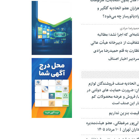
۶ سال بدون انتخابات؛ سرنوشت
زاران عضو اتحادیه گلگیر و
ادیاتورساز چه می‌شود؟
میدرضا مرادی
امه‌ای که اجرا نشد؛ مطالبه
فافیت از دبیرخانه هیأت عالی
ظارت به قلم حمیدرضا مرادی
ردبیر اخبار اصناف
 اتحادیه صنف فروشندگان لوازم
ران: ضرورت حمایت های دولتی در
ف/ فروش و عرضه محصولات کم
ار این صنف است
 قیمت بنزین نداریم
الی‌پور مرغملکی، عضو هیئت‌مدیره
ن | ۱۰ مرداد ۱۴۰۵