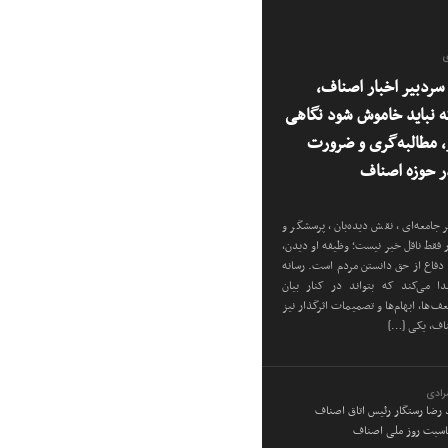
ی
ردبیر اخبار اصناف،
 نباید خاموش شود نگاهی
ر، مطالبه‌گری و ضرورت
 حوزه اصناف
 جامعه‌ای، نقش دیده‌بان، پرسشگر و
ار فقط ناقل خبر نیست؛ وظیفه او دیدن،
دفاع از حق دانستن مردم است. رسانه
دا می‌کند که بتواند در کنار بیان
‌ها، ابهام‌ها و تصمیمات اثرگذار نیز
ناف، یکی […]
رادی
د رضا رستگار رئیس اتاق اصناف
ناسبت روز ملی اصناف