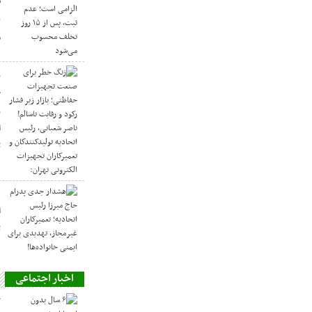
م
ز
ح
ر
ا
ت
ه
ا
ت
اخبار اجتماعی
ح