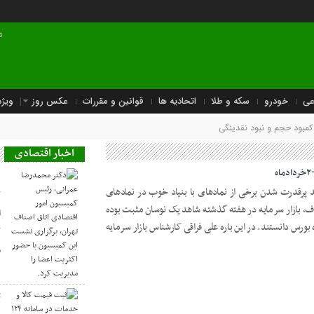
ت
عی
خودرو
سکه و طلا
اتحادیه ها
قوانین و مقررات
عکس روز
ویژه
کمبود حجم و نبود نقدینگی
اخبار اقتصادی
د
هد پرقدرت شدن برخی از نمادهای با بنیاد خوب در نمادهای
ک
اف، بازار سرمایه در هفته گذشته شاهد یک نوسان مثبت بوده
ا
 بورس دانستند. در این باره علی فراقی کارشناس بازار سرمایه
ک
م
ث