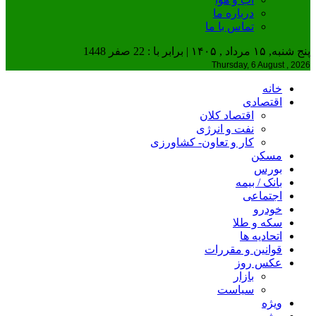
درباره ما
تماس با ما
پنج شنبه, ۱۵ مرداد , ۱۴۰۵ | برابر با : 22 صفر 1448
Thursday, 6 August , 2026
خانه
اقتصادی
اقتصاد کلان
نفت و انرژی
کار و تعاون- کشاورزی
مسکن
بورس
بانک / بیمه
اجتماعی
خودرو
سکه و طلا
اتحادیه ها
قوانین و مقررات
عکس روز
بازار
سیاست
ویژه