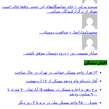
سپیده مراتی » جای نمایشگاه‌های این چنینی واقعا خالی است
تشکر از برگزارکنندگان سپاس...
محمدنامداراصل » خداقوت دوستان...
ساناز شمسی پور » درود دوستان موفق باشید...
اخبار مسکن
۱۳ هزار واحد مسکن حمایتی در تهران در حال ساخت
آغاز ثبت‌نام وام ودیعه مسکن از ۱۷ اردیبهشت
نرخ‌ رهن و اجاره مسکن در منطقه ۵؛ آپارتمان ۷۰ متری با
۹۰۰ میلیون ودیعه
تحویل ۴۵۰۰ واحد مسکن ملی در پرند تا ۳ روز دیگر