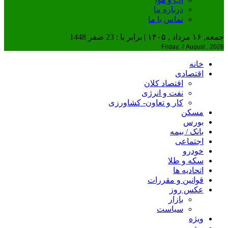
درباره ما
تماس با ما
جمعه, ۱۶ مرداد , ۱۴۰۵ | برابر با : 23 صفر 1448
Friday, 7 August , 2026
خانه
اقتصادی
اقتصاد کلان
نفت و انرژی
کار و تعاون- کشاورزی
مسکن
بورس
بانک / بیمه
اجتماعی
خودرو
سکه و طلا
اتحادیه ها
قوانین و مقررات
عکس روز
بازار
سیاست
ویژه