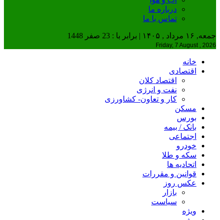
درباره ما
تماس با ما
جمعه, ۱۶ مرداد , ۱۴۰۵ | برابر با : 23 صفر 1448
Friday, 7 August , 2026
خانه
اقتصادی
اقتصاد کلان
نفت و انرژی
کار و تعاون- کشاورزی
مسکن
بورس
بانک / بیمه
اجتماعی
خودرو
سکه و طلا
اتحادیه ها
قوانین و مقررات
عکس روز
بازار
سیاست
ویژه