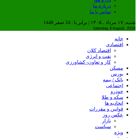
درباره ما
تماس با ما
شنبه, ۱۷ مرداد , ۱۴۰۵ | برابر با : 24 صفر 1448
Saturday, 8 August , 2026
خانه
اقتصادی
اقتصاد کلان
نفت و انرژی
کار و تعاون- کشاورزی
مسکن
بورس
بانک / بیمه
اجتماعی
خودرو
سکه و طلا
اتحادیه ها
قوانین و مقررات
عکس روز
بازار
سیاست
ویژه