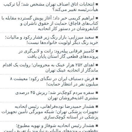
انتخابات اتاق اصناف تهران مشخص شد؛ آیا ترکیب
هیأت‌رئیسه تغییر می‌کند؟
ابراهیم کریمی خبر داد؛ آغاز پویش گسترده مقابله با
کتاب‌های قاچاق/ حمایت از حقوق ناشران و
کتابفروشان در دستور کار اتحادیه
سعید میرزایی: بازار رنگ زیر فشار رکود و مالیات؛
خرید رنگ دیگر اولویت خانواده‌ها نیست!
کامبیز فرقانی پیله‌رود: رانت و لابی‌گری در
پرونده‌های قطعی گاز استان پایان یافت
اهدای ۲۵۲ هزار عینک به محرومان؛ روایت یک اقدام
ماندگار از اتحادیه عینک تهران
فرش دستباف ایران در تنگنای رکود؛ معیشت ۸
میلیون نفر در انتظار حمایت!
سفره مردم کوچک‌تر شد؛ ریزش ۴۵ درصدی
مشتری اغذیه‌فروشان تهران
هشدار حمیدرضا نوده‌فراهانی، رئیس اتحادیه
تجهیزات پزشکی تهران؛ شبکه مویرگی تأمین تجهیزات
پزشکی در آستانه کوچک‌سازی
هشدار رئیس اتحادیه شوفاژ و تهویه مطبوع؛
«قطعیت پرونده‌های مالیاتی» نیازمند بازتعریف است