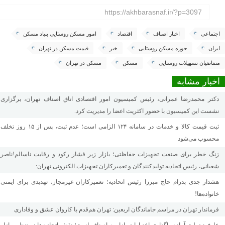
https://akhbarasnaf.ir/?p=3097
اجتماعی
اخبار اصناف
اقتصاد
امور مسکن روستایی بنیاد مسکن
ایران
حوزه مسکن روستایی
خبر
قیمت مسکن در تهران
متقاضیان تسهیلات روستایی
مسکن
مسکن در تهران
اخبار مشابه
دکتر محمدرضا عمرانی، رئیس کمیسیون امور اقتصادی اتاق اصناف تهران، برگزاری
نشست این کمیسیون با حضور اکثریت اعضا را مدیریت کرد.
ثبت قیمت کالا و خدمات در سامانه ۱۲۴ الزامی است؛ عدم ثبت، پس از ۱۵ روز تخلف
محسوب می‌شود
زنگ خطر برای صنعت تجهیزات حفاظتی؛ بازار زیر فشار رکود و رقابت ناسالم!ناصر
شعبانی، رئیس اتحادیه تولیدکنندگان و تعمیرکاران تجهیزات الکترونی تهران:
هشدار جدی پدرام حاج میرزا رئیس اتحادیه؛ تعمیرکاران غیرمجاز، تهدیدی برای ایمنی
خانواده‌ها!
فرماندار تهران در مراسم جاماندگان اربعین: تهران هم‌قدم با کاروان عشق و وفاداری