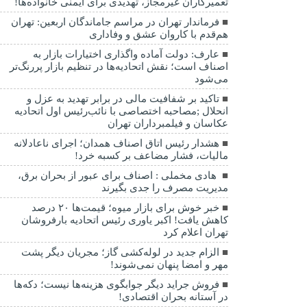
تعمیرکاران غیرمجاز، تهدیدی برای ایمنی خانواده‌ها!
فرماندار تهران در مراسم جاماندگان اربعین: تهران
هم‌قدم با کاروان عشق و وفاداری
عارف: دولت آماده واگذاری اختیارات بازار به
اصناف است؛ نقش اتحادیه‌ها در تنظیم بازار پررنگ‌تر
می‌شود
تاکید بر شفافیت مالی در برابر تهدید به عزل و
انحلال ;مصاحبه اختصاصی با نائب‌رئیس اول اتحادیه
عکاسان و فیلمبرداران تهران
هشدار رئیس اتاق اصناف همدان؛ اجرای ناعادلانه
مالیات، فشار مضاعف بر کسبه خرد!
هادی مخملی : اصناف برای عبور از بحران برق،
مدیریت مصرف را جدی بگیرند
خبر خوش برای بازار میوه؛ قیمت‌ها ۲۰ درصد
کاهش یافت! اکبر یاوری رئیس اتحادیه بارفروشان
تهران اعلام کرد
الزام جدید در لوله‌کشی گاز؛ مجریان دیگر پشت
مهر و امضا پنهان نمی‌شوند!
فروش جراید دیگر جوابگوی هزینه‌ها نیست؛ دکه‌ها
در آستانه بحران اقتصادی!