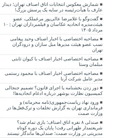
شمارش معکوس انتخابات اتاق اصناف تهران؛ دیدار
عارف با هیأت‌رئیسه در سایه یک پرسش بزرگ!
گفت‌وگو با غلامرضا عالی‌پور مرغملکی، عضو
هیئت‌مدیره اتحادیه عکاسان و فیلمبرداران تهران | ۱۰
مرداد ۱۴۰۵
مصاحبه اختصاصی با اخبار اصناف وحید پیغامی
نسب عضو هیئت مدیرها مبل سازان و درودگران
تهران
مصاحبه اختصاصی اخبار اصناف با کیوان ثابتی
مبلمان وستا
مصاحبه اختصاصی اخبار اصناف با محمود رستمی
مدیر عامل شرکت آرنا
دور زدن بخشنامه یا اجرای قانون؟ تصمیم جنجالی
کمیسیون نظارت بوشهر درباره ادغام اتحادیه‌ها!
ورود نهاد ریاست‌جمهوری(نامه محرمانه) و
فرمانداری تهران به گزارش تخلفات و ترک‌فعل‌ها در
وزارت صمت
صندلی ۸ نفره اتاق اصناف؛ بازی تمام شد؟
شریعتمدار طهرانی رفت! پایان یک دوره کوتاه
مدیریتی در وزارت صمت؛ صندلی‌ها ماندگار نیستند