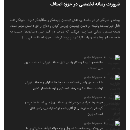
ضرورت رسانه تخصصی در حوزه اصناف
رسانه و خبرنگار در هر جامعه‌ای، نقش دیده‌بان، پرسشگر و مطالبه‌گر دارند. خبرنگار فقط
ناقل خبر نیست؛ وظیفه او دیدن، پرسیدن، بررسی کردن و دفاع از حق دانستن مردم است.
رسانه مستقل، زمانی معنا پیدا می‌کند که بتواند در کنار بیان دستاوردها، نسبت به
ضعف‌ها، ابهام‌ها و تصمیمات اثرگذار نیز پرسشگر باشد. حوزه اصناف، یکی […]
حمیدرضا مرادی
بیانیه حمید رضا رستگار رئیس اتاق اصناف تهران به مناسبت روز
ملی اصناف
حمیدرضا مرادی
بابک عابدین رئیس اتحادیه صنف چاپخانه‌داران و صحاف تهران
نوشت: اصناف، مُهره رشد اقتصادی و توسعه پایدار کشور
حمیدرضا مرادی
حمید رضا مرادی سردبیر اخبار اصناف روز ملی اصناف یا مراسم
گزینشی؟ پرسش‌هایی از آقای قاسم نوده فراهانی، رئیس اتاق
اصناف ایران
حمیدرضا مرادی
سی‌ویکمین جلسه ستاد تسهیل و رفع موانع تولید استان تهران با