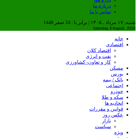
درباره ما
تماس با ما
شنبه, ۱۷ مرداد , ۱۴۰۵ | برابر با : 24 صفر 1448
Saturday, 8 August , 2026
خانه
اقتصادی
اقتصاد کلان
نفت و انرژی
کار و تعاون- کشاورزی
مسکن
بورس
بانک / بیمه
اجتماعی
خودرو
سکه و طلا
اتحادیه ها
قوانین و مقررات
عکس روز
بازار
سیاست
ویژه