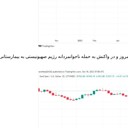
ق تصویر زیر بعد از چند روز نوسان در ناحیه ۱۹۲۶ دلار، امروز و در واکنش به حمله ناجوانمردانه