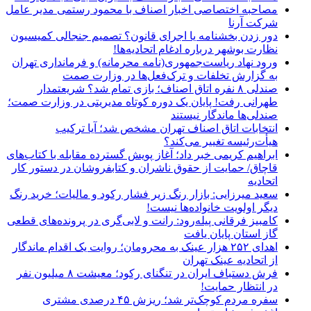
مصاحبه اختصاصی اخبار اصناف با محمود رستمی مدیر عامل
شرکت آرنا
دور زدن بخشنامه یا اجرای قانون؟ تصمیم جنجالی کمیسیون
نظارت بوشهر درباره ادغام اتحادیه‌ها!
ورود نهاد ریاست‌جمهوری(نامه محرمانه) و فرمانداری تهران
به گزارش تخلفات و ترک‌فعل‌ها در وزارت صمت
صندلی ۸ نفره اتاق اصناف؛ بازی تمام شد؟ شریعتمدار
طهرانی رفت! پایان یک دوره کوتاه مدیریتی در وزارت صمت؛
صندلی‌ها ماندگار نیستند
انتخابات اتاق اصناف تهران مشخص شد؛ آیا ترکیب
هیأت‌رئیسه تغییر می‌کند؟
ابراهیم کریمی خبر داد؛ آغاز پویش گسترده مقابله با کتاب‌های
قاچاق/ حمایت از حقوق ناشران و کتابفروشان در دستور کار
اتحادیه
سعید میرزایی: بازار رنگ زیر فشار رکود و مالیات؛ خرید رنگ
دیگر اولویت خانواده‌ها نیست!
کامبیز فرقانی پیله‌رود: رانت و لابی‌گری در پرونده‌های قطعی
گاز استان پایان یافت
اهدای ۲۵۲ هزار عینک به محرومان؛ روایت یک اقدام ماندگار
از اتحادیه عینک تهران
فرش دستباف ایران در تنگنای رکود؛ معیشت ۸ میلیون نفر
در انتظار حمایت!
سفره مردم کوچک‌تر شد؛ ریزش ۴۵ درصدی مشتری