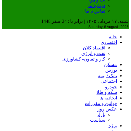
درباره ما
تماس با ما
شنبه, ۱۷ مرداد , ۱۴۰۵ | برابر با : 24 صفر 1448
Saturday, 8 August , 2026
خانه
اقتصادی
اقتصاد کلان
نفت و انرژی
کار و تعاون- کشاورزی
مسکن
بورس
بانک / بیمه
اجتماعی
خودرو
سکه و طلا
اتحادیه ها
قوانین و مقررات
عکس روز
بازار
سیاست
ویژه