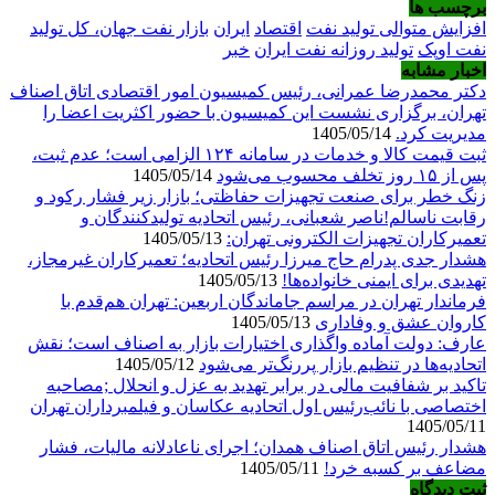
برچسب ها
افزایش متوالی تولید نفت
اقتصاد
ایران
بازار نفت جهان، کل تولید
نفت اوپک
تولید روزانه نفت ایران
خبر
اخبار مشابه
دکتر محمدرضا عمرانی، رئیس کمیسیون امور اقتصادی اتاق اصناف
تهران، برگزاری نشست این کمیسیون با حضور اکثریت اعضا را
مدیریت کرد.
1405/05/14
ثبت قیمت کالا و خدمات در سامانه ۱۲۴ الزامی است؛ عدم ثبت،
پس از ۱۵ روز تخلف محسوب می‌شود
1405/05/14
زنگ خطر برای صنعت تجهیزات حفاظتی؛ بازار زیر فشار رکود و
رقابت ناسالم!ناصر شعبانی، رئیس اتحادیه تولیدکنندگان و
تعمیرکاران تجهیزات الکترونی تهران:
1405/05/13
هشدار جدی پدرام حاج میرزا رئیس اتحادیه؛ تعمیرکاران غیرمجاز،
تهدیدی برای ایمنی خانواده‌ها!
1405/05/13
فرماندار تهران در مراسم جاماندگان اربعین: تهران هم‌قدم با
کاروان عشق و وفاداری
1405/05/13
عارف: دولت آماده واگذاری اختیارات بازار به اصناف است؛ نقش
اتحادیه‌ها در تنظیم بازار پررنگ‌تر می‌شود
1405/05/12
تاکید بر شفافیت مالی در برابر تهدید به عزل و انحلال ;مصاحبه
اختصاصی با نائب‌رئیس اول اتحادیه عکاسان و فیلمبرداران تهران
1405/05/11
هشدار رئیس اتاق اصناف همدان؛ اجرای ناعادلانه مالیات، فشار
مضاعف بر کسبه خرد!
1405/05/11
ثبت دیدگاه