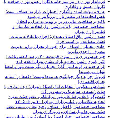
فرماندار تهران در مراسم جاماندگان اربعین: تهران هم‌قدم با
کاروان عشق و وفاداری
عارف: دولت آماده واگذاری اختیارات بازار به اصناف است؛
نقش اتحادیه‌ها در تنظیم بازار پررنگ‌تر می‌شود
تاکید بر شفافیت مالی در برابر تهدید به عزل و انحلال
;مصاحبه اختصاصی با نائب‌رئیس اول اتحادیه عکاسان و
فیلمبرداران تهران
هشدار رئیس اتاق اصناف همدان؛ اجرای ناعادلانه مالیات،
فشار مضاعف بر کسبه خرد!
هادی مخملی : اصناف برای عبور از بحران برق، مدیریت
مصرف را جدی بگیرند
خبر خوش برای بازار میوه؛ قیمت‌ها ۲۰ درصد کاهش یافت!
اکبر یاوری رئیس اتحادیه بارفروشان تهران اعلام کرد
الزام جدید در لوله‌کشی گاز؛ مجریان دیگر پشت مهر و امضا
پنهان نمی‌شوند!
فروش جراید دیگر جوابگوی هزینه‌ها نیست؛ دکه‌ها در آستانه
بحران اقتصادی!
شمارش معکوس انتخابات اتاق اصناف تهران؛ دیدار عارف با
هیأت‌رئیسه در سایه یک پرسش بزرگ!
گفت‌وگو با غلامرضا عالی‌پور مرغملکی، عضو هیئت‌مدیره
اتحادیه عکاسان و فیلمبرداران تهران | ۱۰ مرداد ۱۴۰۵
مصاحبه اختصاصی با اخبار اصناف وحید پیغامی نسب عضو
هیئت مدیرها مبل سازان و درودگران تهران
مصاحبه اختصاصی اخبار اصناف با کیوان ثابتی مبلمان وستا