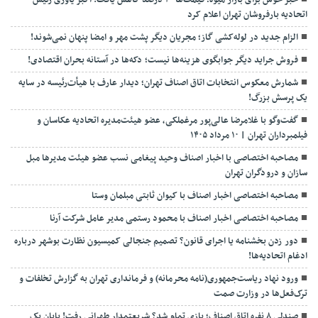
خبر خوش برای بازار میوه؛ قیمت‌ها ۲۰ درصد کاهش یافت! اکبر یاوری رئیس
اتحادیه بارفروشان تهران اعلام کرد
الزام جدید در لوله‌کشی گاز؛ مجریان دیگر پشت مهر و امضا پنهان نمی‌شوند!
فروش جراید دیگر جوابگوی هزینه‌ها نیست؛ دکه‌ها در آستانه بحران اقتصادی!
شمارش معکوس انتخابات اتاق اصناف تهران؛ دیدار عارف با هیأت‌رئیسه در سایه
یک پرسش بزرگ!
گفت‌وگو با غلامرضا عالی‌پور مرغملکی، عضو هیئت‌مدیره اتحادیه عکاسان و
فیلمبرداران تهران | ۱۰ مرداد ۱۴۰۵
مصاحبه اختصاصی با اخبار اصناف وحید پیغامی نسب عضو هیئت مدیرها مبل
سازان و درودگران تهران
مصاحبه اختصاصی اخبار اصناف با کیوان ثابتی مبلمان وستا
مصاحبه اختصاصی اخبار اصناف با محمود رستمی مدیر عامل شرکت آرنا
دور زدن بخشنامه یا اجرای قانون؟ تصمیم جنجالی کمیسیون نظارت بوشهر درباره
ادغام اتحادیه‌ها!
ورود نهاد ریاست‌جمهوری(نامه محرمانه) و فرمانداری تهران به گزارش تخلفات و
ترک‌فعل‌ها در وزارت صمت
صندلی ۸ نفره اتاق اصناف؛ بازی تمام شد؟ شریعتمدار طهرانی رفت! پایان یک