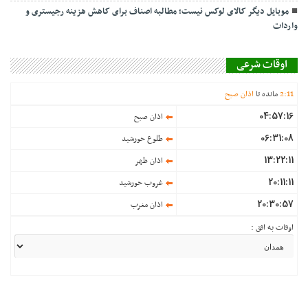
موبایل دیگر کالای لوکس نیست؛ مطالبه اصناف برای کاهش هزینه رجیستری و
واردات
اوقات شرعی
11
:
2
مانده تا
اذان صبح
04:57:16
اذان صبح
06:31:08
طلوع خورشید
13:22:11
اذان ظهر
20:11:11
غروب خورشید
20:30:57
اذان مغرب
اوقات به افق :