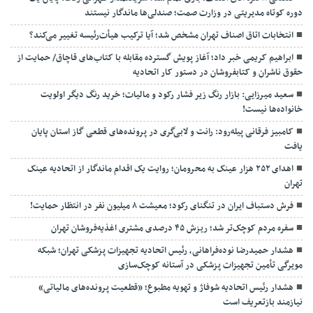
دوره کوتاه مدیریتی در وزارت صمت؛ صندلی‌ها ماندگار نیستند
انتخابات اتاق اصناف تهران مشخص شد؛ آیا ترکیب هیأت‌رئیسه تغییر می‌کند؟
ابراهیم کریمی خبر داد؛ آغاز پویش گسترده مقابله با کتاب‌های قاچاق/ حمایت از
حقوق ناشران و کتابفروشان در دستور کار اتحادیه
سعید میرزایی: بازار رنگ زیر فشار رکود و مالیات؛ خرید رنگ دیگر اولویت
خانواده‌ها نیست!
کامبیز فرقانی پیله‌رود: رانت و لابی‌گری در پرونده‌های قطعی گاز استان پایان
یافت
اهدای ۲۵۲ هزار عینک به محرومان؛ روایت یک اقدام ماندگار از اتحادیه عینک
تهران
فرش دستباف ایران در تنگنای رکود؛ معیشت ۸ میلیون نفر در انتظار حمایت!
سفره مردم کوچک‌تر شد؛ ریزش ۴۵ درصدی مشتری اغذیه‌فروشان تهران
هشدار حمیدرضا نوده‌فراهانی، رئیس اتحادیه تجهیزات پزشکی تهران؛ شبکه
مویرگی تأمین تجهیزات پزشکی در آستانه کوچک‌سازی
هشدار رئیس اتحادیه شوفاژ و تهویه مطبوع؛ «قطعیت پرونده‌های مالیاتی»
نیازمند بازتعریف است