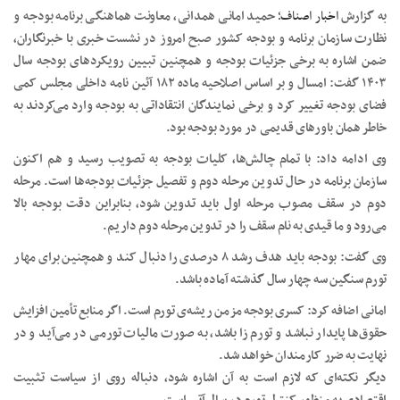
به گزارش
اخبار اصناف؛
حمید امانی همدانی، معاونت هماهنگی برنامه بودجه و
نظارت سازمان برنامه و بودجه کشور صبح امروز در نشست خبری با خبرنگاران،
ضمن اشاره به برخی جزئیات بودجه و همچنین تبیین رویکردهای بودجه سال
۱۴۰۳ گفت: امسال و بر اساس اصلاحیه ماده ۱۸۲ آئین نامه داخلی مجلس کمی
فضای بودجه تغییر کرد و برخی نمایندگان انتقاداتی به بودجه وارد می‌کردند به
خاطر همان باورهای قدیمی در مورد بودجه بود.
وی ادامه داد: با تمام چالش‌ها، کلیات بودجه به تصویب رسید و هم اکنون
سازمان برنامه در حال تدوین مرحله دوم و تفصیل جزئیات بودجه‌ها است. مرحله
دوم در سقف مصوب مرحله اول باید تدوین شود، بنابراین دقت بودجه بالا
می‌رود و ما قیدی به نام سقف را در تدوین مرحله دوم داریم.
وی گفت: بودجه باید هدف رشد ۸ درصدی را دنبال کند و همچنین برای مهار
تورم سنگین سه چهار سال گذشته آماده باشد.
امانی اضافه کرد: کسری بودجه مزمن ریشه‌ی تورم است. اگر منابع تأمین افزایش
حقوق‌ها پایدار نباشد و تورم زا باشد، به صورت مالیات تورمی در می‌آید و در
نهایت به ضرر کارمندان خواهد شد.
دیگر نکته‌ای که لازم است به آن اشاره شود، دنباله روی از سیاست تثبیت