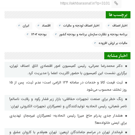
https://akhbarasnaf.ir/?p=3101
برچسب ها
اخبار اصناف
اخبار اصناف لودجه و مالیات
اقتصاد
ایران
برنامه بودجه و نظارت سازمان برنامه و بودجه کشور
بودجه 1402
مالیات بر ارزش افزوده
اخبار مشابه
دکتر محمدرضا عمرانی، رئیس کمیسیون امور اقتصادی اتاق اصناف تهران،
برگزاری نشست این کمیسیون با حضور اکثریت اعضا را مدیریت کرد.
ثبت قیمت کالا و خدمات در سامانه ۱۲۴ الزامی است؛ عدم ثبت، پس از ۱۵
روز تخلف محسوب می‌شود
زنگ خطر برای صنعت تجهیزات حفاظتی؛ بازار زیر فشار رکود و رقابت ناسالم!
ناصر شعبانی، رئیس اتحادیه تولیدکنندگان و تعمیرکاران تجهیزات الکترونی تهران:
هشدار جدی پدرام حاج میرزا رئیس اتحادیه؛ تعمیرکاران غیرمجاز، تهدیدی
برای ایمنی خانواده‌ها!
فرماندار تهران در مراسم جاماندگان اربعین: تهران هم‌قدم با کاروان عشق و