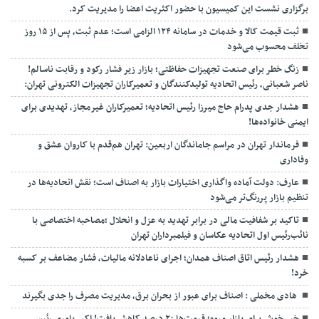
برگزاری نشست این کمیسیون با حضور اکثریت اعضا را مدیریت کرد.
ثبت قیمت کالا و خدمات در سامانه ۱۲۴ الزامی است؛ عدم ثبت، پس از ۱۵ روز
تخلف محسوب می‌شود
زنگ خطر برای صنعت تجهیزات حفاظتی؛ بازار زیر فشار رکود و رقابت ناسالم!
ناصر شعبانی، رئیس اتحادیه تولیدکنندگان و تعمیرکاران تجهیزات الکترونی تهران:
هشدار جدی پدرام حاج میرزا رئیس اتحادیه؛ تعمیرکاران غیرمجاز، تهدیدی برای
ایمنی خانواده‌ها!
فرماندار تهران در مراسم جاماندگان اربعین: تهران هم‌قدم با کاروان عشق و
وفاداری
عارف: دولت آماده واگذاری اختیارات بازار به اصناف است؛ نقش اتحادیه‌ها در
تنظیم بازار پررنگ‌تر می‌شود
تاکید بر شفافیت مالی در برابر تهدید به عزل و انحلال ;مصاحبه اختصاصی با
نائب‌رئیس اول اتحادیه عکاسان و فیلمبرداران تهران
هشدار رئیس اتاق اصناف همدان؛ اجرای ناعادلانه مالیات، فشار مضاعف بر کسبه
خرد!
هادی مخملی : اصناف برای عبور از بحران برق، مدیریت مصرف را جدی بگیرند