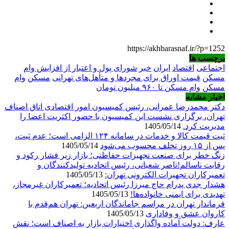
https://akhbarasnaf.ir/?p=1252
برچسب ها
اجتماعی
اقتصاد
ایران
خبر
شورای پول و اعتبار از افزایش وام
مسکن
قیمت اوراق برای مجردها و متأهل‌های تهرانی
مسکن
وام
مسکن
وام مسکن تا ۹۶۰ میلیون تومان
اخبار مشابه
دکتر محمدرضا عمرانی، رئیس کمیسیون امور اقتصادی اتاق اصناف
تهران، برگزاری نشست این کمیسیون با حضور اکثریت اعضا را
مدیریت کرد.
1405/05/14
ثبت قیمت کالا و خدمات در سامانه ۱۲۴ الزامی است؛ عدم ثبت،
پس از ۱۵ روز تخلف محسوب می‌شود
1405/05/14
زنگ خطر برای صنعت تجهیزات حفاظتی؛ بازار زیر فشار رکود و
رقابت ناسالم!ناصر شعبانی، رئیس اتحادیه تولیدکنندگان و
تعمیرکاران تجهیزات الکترونی تهران:
1405/05/13
هشدار جدی پدرام حاج میرزا رئیس اتحادیه؛ تعمیرکاران غیرمجاز،
تهدیدی برای ایمنی خانواده‌ها!
1405/05/13
فرماندار تهران در مراسم جاماندگان اربعین: تهران هم‌قدم با
کاروان عشق و وفاداری
1405/05/13
عارف: دولت آماده واگذاری اختیارات بازار به اصناف است؛ نقش