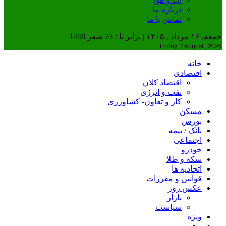
درباره ما
تماس با ما
جمعه, ۱۶ مرداد , ۱۴۰۵ | برابر با : 23 صفر 1448
Friday, 7 August , 2026
خانه
اقتصادی
اقتصاد کلان
نفت و انرژی
کار و تعاون- کشاورزی
مسکن
بورس
بانک / بیمه
اجتماعی
خودرو
سکه و طلا
اتحادیه ها
قوانین و مقررات
عکس روز
بازار
سیاست
ویژه