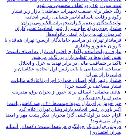
ثبت، پس از ۱۵ روز تخلف محسوب می‌شود
زنگ خطر برای صنعت تجهیزات حفاظتی؛ بازار زیر فشار
رکود و رقابت ناسالم!ناصر شعبانی، رئیس اتحادیه
تولیدکنندگان و تعمیرکاران تجهیزات الکترونی تهران:
هشدار جدی پدرام حاج میرزا رئیس اتحادیه؛ تعمیرکاران
غیرمجاز، تهدیدی برای ایمنی خانواده‌ها!
فرماندار تهران در مراسم جاماندگان اربعین: تهران هم‌قدم با
کاروان عشق و وفاداری
عارف: دولت آماده واگذاری اختیارات بازار به اصناف است؛
نقش اتحادیه‌ها در تنظیم بازار پررنگ‌تر می‌شود
تاکید بر شفافیت مالی در برابر تهدید به عزل و انحلال
;مصاحبه اختصاصی با نائب‌رئیس اول اتحادیه عکاسان و
فیلمبرداران تهران
هشدار رئیس اتاق اصناف همدان؛ اجرای ناعادلانه مالیات،
فشار مضاعف بر کسبه خرد!
هادی مخملی : اصناف برای عبور از بحران برق، مدیریت
مصرف را جدی بگیرند
خبر خوش برای بازار میوه؛ قیمت‌ها ۲۰ درصد کاهش یافت!
اکبر یاوری رئیس اتحادیه بارفروشان تهران اعلام کرد
الزام جدید در لوله‌کشی گاز؛ مجریان دیگر پشت مهر و امضا
پنهان نمی‌شوند!
فروش جراید دیگر جوابگوی هزینه‌ها نیست؛ دکه‌ها در آستانه
بحران اقتصادی!