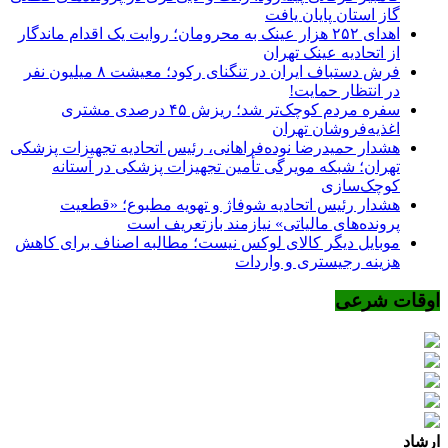
گاز استان پایان یافت
اهدای ۲۵۲ هزار عینک به محرومان؛ روایت یک اقدام ماندگار
از اتحادیه عینک تهران
فرش دستباف ایران در تنگنای رکود؛ معیشت ۸ میلیون نفر
در انتظار حمایت!
سفره مردم کوچک‌تر شد؛ ریزش ۴۵ درصدی مشتری
اغذیه‌فروشان تهران
هشدار حمیدرضا نوده‌فراهانی، رئیس اتحادیه تجهیزات پزشکی
تهران؛ شبکه مویرگی تأمین تجهیزات پزشکی در آستانه
کوچک‌سازی
هشدار رئیس اتحادیه شوفاژ و تهویه مطبوع؛ «قطعیت
پرونده‌های مالیاتی» نیازمند بازتعریف است
موبایل دیگر کالای لوکس نیست؛ مطالبه اصناف برای کاهش
هزینه رجیستری و واردات
اوقات شرعی
ارشاد