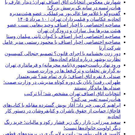
شمارش معکوس انتخابات اتاق اصناف تهران؛ دیدار عارف با
هیأت‌رئیسه در سایه یک پرسش بزرگ!
گفت‌وگو با غلامرضا عالی‌پور مرغملکی، عضو هیئت‌مدیره
اتحادیه عکاسان و فیلمبرداران تهران | ۱۰ مرداد ۱۴۰۵
مصاحبه اختصاصی با اخبار اصناف وحید پیغامی نسب عضو
هیئت مدیرها مبل سازان و درودگران تهران
مصاحبه اختصاصی اخبار اصناف با کیوان ثابتی مبلمان وستا
مصاحبه اختصاصی اخبار اصناف با محمود رستمی مدیر عامل
شرکت آرنا
دور زدن بخشنامه یا اجرای قانون؟ تصمیم جنجالی کمیسیون
نظارت بوشهر درباره ادغام اتحادیه‌ها!
ورود نهاد ریاست‌جمهوری(نامه محرمانه) و فرمانداری تهران
به گزارش تخلفات و ترک‌فعل‌ها در وزارت صمت
صندلی ۸ نفره اتاق اصناف؛ بازی تمام شد؟ شریعتمدار
طهرانی رفت! پایان یک دوره کوتاه مدیریتی در وزارت صمت؛
صندلی‌ها ماندگار نیستند
انتخابات اتاق اصناف تهران مشخص شد؛ آیا ترکیب
هیأت‌رئیسه تغییر می‌کند؟
ابراهیم کریمی خبر داد؛ آغاز پویش گسترده مقابله با کتاب‌های
قاچاق/ حمایت از حقوق ناشران و کتابفروشان در دستور کار
اتحادیه
سعید میرزایی: بازار رنگ زیر فشار رکود و مالیات؛ خرید رنگ
دیگر اولویت خانواده‌ها نیست!
کامبیز فرقانی پیله‌رود: رانت و لابی‌گری در پرونده‌های قطعی