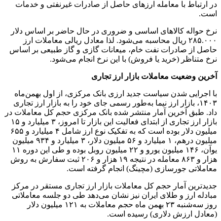
در ارتباط با معامله ارزهای حاصل از صادرات غیرنفتی و خدمات
است.
نرخ حواله کالاهای اساسی و ضروری در حال حاضر بر اساس دلار
۲۸۵.۰۰۰ ریال محاسبه می‌شود. لذا معادل ریالی معاملات ارز
حاصل از صادرات نفت خام، میعانات گازی و گاز طبیعی بر اساس
نرخ متناظر (خرید یا فروش) با این نرخ انجام می‌شود.
آخرین وضعیت معاملات بازار ارز تجاری
با اجرایی شدن سیاست جدید ارزی بانک مرکزی، از اول بهمن‌ماه
۱۴۰۳، بازار ارز نیما به‌طور رسمی جای خود را به بازار ارز تجاری
داد. طبق آخرین آمار منتشر شده بانک مرکزی حجم کل معاملات در
بازار ارز تجاری از ابتدای فعالیت این بازار تا امروز، ۳ میلیارد و ۱۵
میلیون دلار بوده است که به تفکیک نوع ارز شامل ۴ میلیارد و ۶۵۵
میلیون درهم، ۱ میلیارد و ۵۶ میلیون دلار، ۳ میلیارد و ۹۳۴ میلیون
یوآن، ۱۴۶ میلیون یورو و ۲۲ میلیون روبل بوده و طی این دوره ۱۱
هزار و ۸۶۳ معامله در نتیجه ۱۹ هزار و ۲۰۶ ثبت سفارش به روش
معاملاتی جورسازی (مچینگ) انجام گرفته است.
جدیدترین آمار حجم کل معاملات بازار ارز تجاری مستقر در مرکز
مبادله ارز و طلای ایران نیز نشان می‌دهد طی دو جلسه معاملاتی
روز سه‌شنبه ۲۳ بهمن ماه حجم معاملات به ۱۲۱ میلیون دلار
(معادل ارزش دلاری) رسیده است.