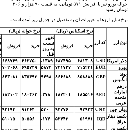
حواله یورو نیز با افزایش ۵۷۱ تومانی، به قیمت ۷۰ هزار و ۲۰۶
تومان رسید.
نرخ سایر ارزها و تغییرات آن به تفصیل در جدول زیر آمده است.
نرخ اسکناس (ریال)
نرخ حواله (ریال)
تغییر
ت
نوع ارز
کد ارز
نسبت
ن
خرید
فروش
خرید
فروش
به روز
ب
قبل
ق
USD
دلار آمریکا
۶۸۱۳۰۸
۶۸۷۴۹۵
-۱۳۸۹
۶۶۲۷۵۰
۶۶۸۷۶۹
EUR
یورو
۷۱۵۲۳۱
۷۲۱۷۲۷
۵۸۷۲
۶۹۵۷۴۹
۷۰۲۰۶۸
پوند
۸۴۳۰۸۱
۸۳۵۴۹۳
۹۴۹۸
۸۶۶۶۸۸
۸۵۸۸۸۸
GBP
انگلیس
درهم
امارات
۱۸۲۱۰۲
۱۸۰۴۶۳
-۳۷۸
۱۸۷۲۰۱
۱۸۵۵۱۶
AED
متحده
عربی
CNY
یوان چین
۹۳۹۲۳
۹۴۷۷۶
۵۳۰
۹۱۳۶۴
۹۲۱۹۴
یکصد دینار
۵۱۰۱۵
۵۰۵۵۶
-۱۷۶
۵۲۴۴۳
۵۱۹۷۱
IQD
عراق
یکصد ین