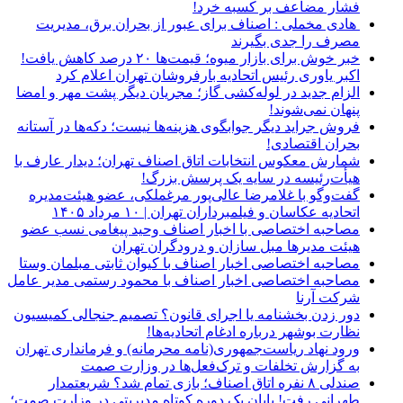
فشار مضاعف بر کسبه خرد!
هادی مخملی : اصناف برای عبور از بحران برق، مدیریت
مصرف را جدی بگیرند
خبر خوش برای بازار میوه؛ قیمت‌ها ۲۰ درصد کاهش یافت!
اکبر یاوری رئیس اتحادیه بارفروشان تهران اعلام کرد
الزام جدید در لوله‌کشی گاز؛ مجریان دیگر پشت مهر و امضا
پنهان نمی‌شوند!
فروش جراید دیگر جوابگوی هزینه‌ها نیست؛ دکه‌ها در آستانه
بحران اقتصادی!
شمارش معکوس انتخابات اتاق اصناف تهران؛ دیدار عارف با
هیأت‌رئیسه در سایه یک پرسش بزرگ!
گفت‌وگو با غلامرضا عالی‌پور مرغملکی، عضو هیئت‌مدیره
اتحادیه عکاسان و فیلمبرداران تهران | ۱۰ مرداد ۱۴۰۵
مصاحبه اختصاصی با اخبار اصناف وحید پیغامی نسب عضو
هیئت مدیرها مبل سازان و درودگران تهران
مصاحبه اختصاصی اخبار اصناف با کیوان ثابتی مبلمان وستا
مصاحبه اختصاصی اخبار اصناف با محمود رستمی مدیر عامل
شرکت آرنا
دور زدن بخشنامه یا اجرای قانون؟ تصمیم جنجالی کمیسیون
نظارت بوشهر درباره ادغام اتحادیه‌ها!
ورود نهاد ریاست‌جمهوری(نامه محرمانه) و فرمانداری تهران
به گزارش تخلفات و ترک‌فعل‌ها در وزارت صمت
صندلی ۸ نفره اتاق اصناف؛ بازی تمام شد؟ شریعتمدار
طهرانی رفت! پایان یک دوره کوتاه مدیریتی در وزارت صمت؛