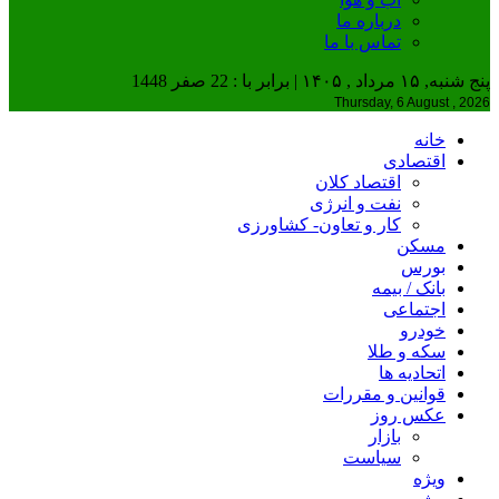
درباره ما
تماس با ما
پنج شنبه, ۱۵ مرداد , ۱۴۰۵ | برابر با : 22 صفر 1448
Thursday, 6 August , 2026
خانه
اقتصادی
اقتصاد کلان
نفت و انرژی
کار و تعاون- کشاورزی
مسکن
بورس
بانک / بیمه
اجتماعی
خودرو
سکه و طلا
اتحادیه ها
قوانین و مقررات
عکس روز
بازار
سیاست
ویژه