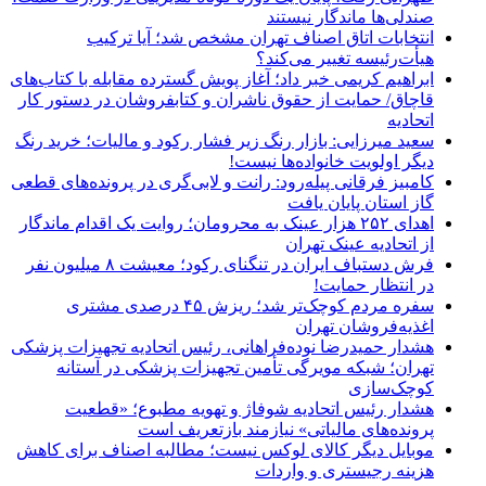
صندلی‌ها ماندگار نیستند
انتخابات اتاق اصناف تهران مشخص شد؛ آیا ترکیب
هیأت‌رئیسه تغییر می‌کند؟
ابراهیم کریمی خبر داد؛ آغاز پویش گسترده مقابله با کتاب‌های
قاچاق/ حمایت از حقوق ناشران و کتابفروشان در دستور کار
اتحادیه
سعید میرزایی: بازار رنگ زیر فشار رکود و مالیات؛ خرید رنگ
دیگر اولویت خانواده‌ها نیست!
کامبیز فرقانی پیله‌رود: رانت و لابی‌گری در پرونده‌های قطعی
گاز استان پایان یافت
اهدای ۲۵۲ هزار عینک به محرومان؛ روایت یک اقدام ماندگار
از اتحادیه عینک تهران
فرش دستباف ایران در تنگنای رکود؛ معیشت ۸ میلیون نفر
در انتظار حمایت!
سفره مردم کوچک‌تر شد؛ ریزش ۴۵ درصدی مشتری
اغذیه‌فروشان تهران
هشدار حمیدرضا نوده‌فراهانی، رئیس اتحادیه تجهیزات پزشکی
تهران؛ شبکه مویرگی تأمین تجهیزات پزشکی در آستانه
کوچک‌سازی
هشدار رئیس اتحادیه شوفاژ و تهویه مطبوع؛ «قطعیت
پرونده‌های مالیاتی» نیازمند بازتعریف است
موبایل دیگر کالای لوکس نیست؛ مطالبه اصناف برای کاهش
هزینه رجیستری و واردات