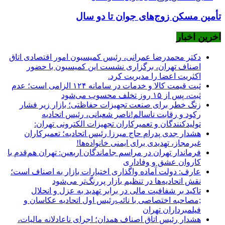
تأمین مسکن زوج‌های جوان تا دو سال
اخرین اخبار
دکتر محمدرضا عمرانی، رئیس کمیسیون امور اقتصادی اتاق
اصناف تهران، برگزاری نشست این کمیسیون با حضور
اکثریت اعضا را مدیریت کرد.
ثبت قیمت کالا و خدمات در سامانه ۱۲۴ الزامی است؛ عدم
ثبت، پس از ۱۵ روز تخلف محسوب می‌شود
زنگ خطر برای صنعت تجهیزات حفاظتی؛ بازار زیر فشار
رکود و رقابت ناسالم!ناصر شعبانی، رئیس اتحادیه
تولیدکنندگان و تعمیرکاران تجهیزات الکترونی تهران:
هشدار جدی پدرام حاج میرزا رئیس اتحادیه؛ تعمیرکاران
غیرمجاز، تهدیدی برای ایمنی خانواده‌ها!
فرماندار تهران در مراسم جاماندگان اربعین: تهران هم‌قدم با
کاروان عشق و وفاداری
عارف: دولت آماده واگذاری اختیارات بازار به اصناف است؛
نقش اتحادیه‌ها در تنظیم بازار پررنگ‌تر می‌شود
تاکید بر شفافیت مالی در برابر تهدید به عزل و انحلال
;مصاحبه اختصاصی با نائب‌رئیس اول اتحادیه عکاسان و
فیلمبرداران تهران
هشدار رئیس اتاق اصناف همدان؛ اجرای ناعادلانه مالیات،