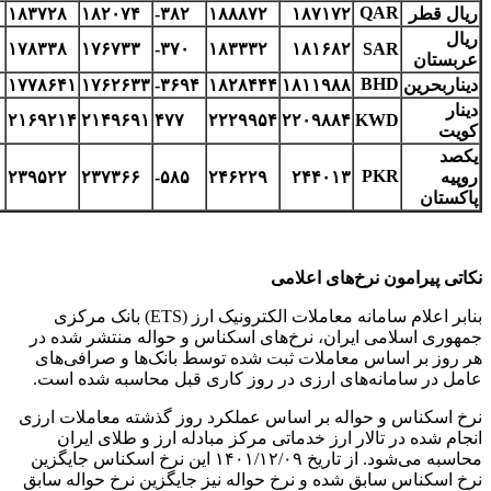
QAR
ریال قطر
۱۸۷۱۷۲
۱۸۸۸۷۲
-۳۸۲
۱۸۲۰۷۴
۱۸۳۷۲۸
ریال
۱۷۸۳۳۸
۱۷۶۷۳۳
-۳۷۰
۱۸۳۳۳۲
۱۸۱۶۸۲
SAR
عربستان
BHD
دیناربحرین
۱۸۱۱۹۸۸
۱۸۲۸۴۴۴
-۳۶۹۴
۱۷۶۲۶۳۳
۱۷۷۸۶۴۱
دینار
۲۱۶۹۲۱۴
۲۱۴۹۶۹۱
۴۷۷
۲۲۲۹۹۵۴
۲۲۰۹۸۸۴
KWD
کویت
یکصد
PKR
روپیه
۲۴۴۰۱۳
۲۴۶۲۲۹
-۵۸۵
۲۳۷۳۶۶
۲۳۹۵۲۲
پاکستان
نکاتی پیرامون نرخ‌های اعلامی
بنابر اعلام سامانه معاملات الکترونیک ارز (ETS) بانک مرکزی
جمهوری اسلامی ایران، نرخ‌های اسکناس و حواله منتشر شده در
هر روز بر اساس معاملات ثبت شده توسط بانک‌ها و صرافی‌های
عامل در سامانه‌های ارزی در روز کاری قبل محاسبه شده است.
نرخ اسکناس و حواله بر اساس عملکرد روز گذشته معاملات ارزی
انجام شده در تالار ارز خدماتی مرکز مبادله ارز و طلای ایران
محاسبه می‌شود. از تاریخ ۰۹/‏۱۲/‏۱۴۰۱‬ این نرخ اسکناس جایگزین
نرخ اسکناس سابق شده و نرخ حواله نیز جایگزین نرخ حواله سابق