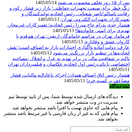
پس از ۱۵ روز تخلف محسوب می‌شود
1405/05/14
زنگ خطر برای صنعت تجهیزات حفاظتی؛ بازار زیر فشار رکود و
رقابت ناسالم!ناصر شعبانی، رئیس اتحادیه تولیدکنندگان و
تعمیرکاران تجهیزات الکترونی تهران:
1405/05/13
هشدار جدی پدرام حاج میرزا رئیس اتحادیه؛ تعمیرکاران غیرمجاز،
تهدیدی برای ایمنی خانواده‌ها!
1405/05/13
فرماندار تهران در مراسم جاماندگان اربعین: تهران هم‌قدم با
کاروان عشق و وفاداری
1405/05/13
عارف: دولت آماده واگذاری اختیارات بازار به اصناف است؛ نقش
اتحادیه‌ها در تنظیم بازار پررنگ‌تر می‌شود
1405/05/12
تاکید بر شفافیت مالی در برابر تهدید به عزل و انحلال ;مصاحبه
اختصاصی با نائب‌رئیس اول اتحادیه عکاسان و فیلمبرداران تهران
1405/05/11
هشدار رئیس اتاق اصناف همدان؛ اجرای ناعادلانه مالیات، فشار
مضاعف بر کسبه خرد!
1405/05/11
ثبت دیدگاه
دیدگاه های ارسال شده توسط شما، پس از تایید توسط تیم
مدیریت در وب منتشر خواهد شد.
پیام هایی که حاوی تهمت یا افترا باشد منتشر نخواهد شد.
پیام هایی که به غیر از زبان فارسی یا غیر مرتبط باشد منتشر
نخواهد شد.