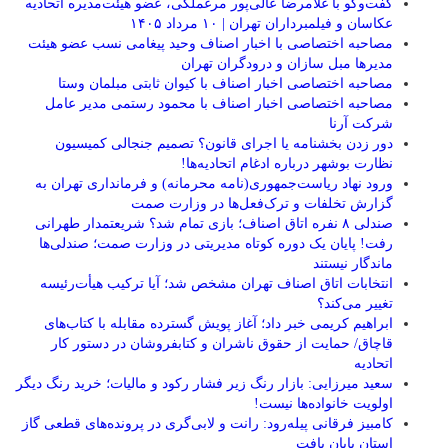
گفت‌وگو با غلامرضا عالی‌پور مرغملکی، عضو هیئت‌مدیره اتحادیه
عکاسان و فیلمبرداران تهران | ۱۰ مرداد ۱۴۰۵
مصاحبه اختصاصی با اخبار اصناف وحید پیغامی نسب عضو هیئت
مدیرها مبل سازان و درودگران تهران
مصاحبه اختصاصی اخبار اصناف با کیوان ثابتی مبلمان وستا
مصاحبه اختصاصی اخبار اصناف با محمود رستمی مدیر عامل
شرکت آرنا
دور زدن بخشنامه یا اجرای قانون؟ تصمیم جنجالی کمیسیون
نظارت بوشهر درباره ادغام اتحادیه‌ها!
ورود نهاد ریاست‌جمهوری(نامه محرمانه) و فرمانداری تهران به
گزارش تخلفات و ترک‌فعل‌ها در وزارت صمت
صندلی ۸ نفره اتاق اصناف؛ بازی تمام شد؟ شریعتمدار طهرانی
رفت! پایان یک دوره کوتاه مدیریتی در وزارت صمت؛ صندلی‌ها
ماندگار نیستند
انتخابات اتاق اصناف تهران مشخص شد؛ آیا ترکیب هیأت‌رئیسه
تغییر می‌کند؟
ابراهیم کریمی خبر داد؛ آغاز پویش گسترده مقابله با کتاب‌های
قاچاق/ حمایت از حقوق ناشران و کتابفروشان در دستور کار
اتحادیه
سعید میرزایی: بازار رنگ زیر فشار رکود و مالیات؛ خرید رنگ دیگر
اولویت خانواده‌ها نیست!
کامبیز فرقانی پیله‌رود: رانت و لابی‌گری در پرونده‌های قطعی گاز
استان پایان یافت