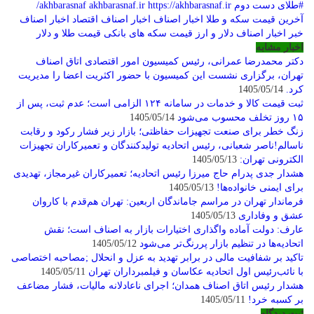
#طلای دست دوم
https://akhbarasnaf.ir/
akhbarasnaf.ir
akhbarasnaf
آخرین قیمت سکه و طلا
اخبار اصناف
اخبار اصناف اقتصاد
اخبار اصناف
خبر
اخبار اصناف دلار و ارز
قیمت سکه های بانکی
قیمت طلا و دلار
اخبار مشابه
دکتر محمدرضا عمرانی، رئیس کمیسیون امور اقتصادی اتاق اصناف
تهران، برگزاری نشست این کمیسیون با حضور اکثریت اعضا را مدیریت
کرد.
1405/05/14
ثبت قیمت کالا و خدمات در سامانه ۱۲۴ الزامی است؛ عدم ثبت، پس از
۱۵ روز تخلف محسوب می‌شود
1405/05/14
زنگ خطر برای صنعت تجهیزات حفاظتی؛ بازار زیر فشار رکود و رقابت
ناسالم!ناصر شعبانی، رئیس اتحادیه تولیدکنندگان و تعمیرکاران تجهیزات
الکترونی تهران:
1405/05/13
هشدار جدی پدرام حاج میرزا رئیس اتحادیه؛ تعمیرکاران غیرمجاز، تهدیدی
برای ایمنی خانواده‌ها!
1405/05/13
فرماندار تهران در مراسم جاماندگان اربعین: تهران هم‌قدم با کاروان
عشق و وفاداری
1405/05/13
عارف: دولت آماده واگذاری اختیارات بازار به اصناف است؛ نقش
اتحادیه‌ها در تنظیم بازار پررنگ‌تر می‌شود
1405/05/12
تاکید بر شفافیت مالی در برابر تهدید به عزل و انحلال ;مصاحبه اختصاصی
با نائب‌رئیس اول اتحادیه عکاسان و فیلمبرداران تهران
1405/05/11
هشدار رئیس اتاق اصناف همدان؛ اجرای ناعادلانه مالیات، فشار مضاعف
بر کسبه خرد!
1405/05/11
ثبت دیدگاه