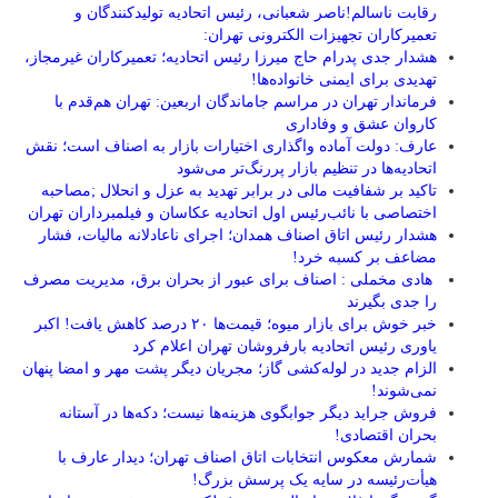
رقابت ناسالم!ناصر شعبانی، رئیس اتحادیه تولیدکنندگان و
تعمیرکاران تجهیزات الکترونی تهران:
هشدار جدی پدرام حاج میرزا رئیس اتحادیه؛ تعمیرکاران غیرمجاز،
تهدیدی برای ایمنی خانواده‌ها!
فرماندار تهران در مراسم جاماندگان اربعین: تهران هم‌قدم با
کاروان عشق و وفاداری
عارف: دولت آماده واگذاری اختیارات بازار به اصناف است؛ نقش
اتحادیه‌ها در تنظیم بازار پررنگ‌تر می‌شود
تاکید بر شفافیت مالی در برابر تهدید به عزل و انحلال ;مصاحبه
اختصاصی با نائب‌رئیس اول اتحادیه عکاسان و فیلمبرداران تهران
هشدار رئیس اتاق اصناف همدان؛ اجرای ناعادلانه مالیات، فشار
مضاعف بر کسبه خرد!
هادی مخملی : اصناف برای عبور از بحران برق، مدیریت مصرف
را جدی بگیرند
خبر خوش برای بازار میوه؛ قیمت‌ها ۲۰ درصد کاهش یافت! اکبر
یاوری رئیس اتحادیه بارفروشان تهران اعلام کرد
الزام جدید در لوله‌کشی گاز؛ مجریان دیگر پشت مهر و امضا پنهان
نمی‌شوند!
فروش جراید دیگر جوابگوی هزینه‌ها نیست؛ دکه‌ها در آستانه
بحران اقتصادی!
شمارش معکوس انتخابات اتاق اصناف تهران؛ دیدار عارف با
هیأت‌رئیسه در سایه یک پرسش بزرگ!