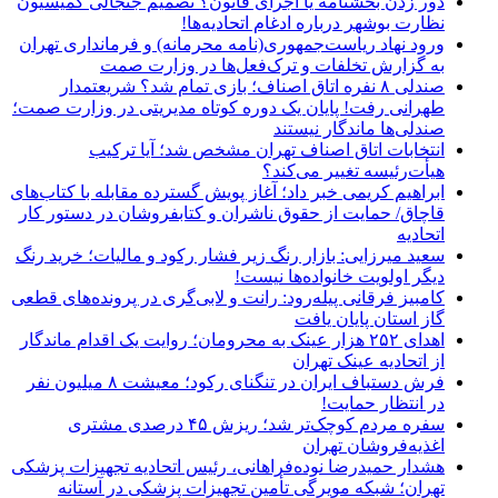
دور زدن بخشنامه یا اجرای قانون؟ تصمیم جنجالی کمیسیون
نظارت بوشهر درباره ادغام اتحادیه‌ها!
ورود نهاد ریاست‌جمهوری(نامه محرمانه) و فرمانداری تهران
به گزارش تخلفات و ترک‌فعل‌ها در وزارت صمت
صندلی ۸ نفره اتاق اصناف؛ بازی تمام شد؟ شریعتمدار
طهرانی رفت! پایان یک دوره کوتاه مدیریتی در وزارت صمت؛
صندلی‌ها ماندگار نیستند
انتخابات اتاق اصناف تهران مشخص شد؛ آیا ترکیب
هیأت‌رئیسه تغییر می‌کند؟
ابراهیم کریمی خبر داد؛ آغاز پویش گسترده مقابله با کتاب‌های
قاچاق/ حمایت از حقوق ناشران و کتابفروشان در دستور کار
اتحادیه
سعید میرزایی: بازار رنگ زیر فشار رکود و مالیات؛ خرید رنگ
دیگر اولویت خانواده‌ها نیست!
کامبیز فرقانی پیله‌رود: رانت و لابی‌گری در پرونده‌های قطعی
گاز استان پایان یافت
اهدای ۲۵۲ هزار عینک به محرومان؛ روایت یک اقدام ماندگار
از اتحادیه عینک تهران
فرش دستباف ایران در تنگنای رکود؛ معیشت ۸ میلیون نفر
در انتظار حمایت!
سفره مردم کوچک‌تر شد؛ ریزش ۴۵ درصدی مشتری
اغذیه‌فروشان تهران
هشدار حمیدرضا نوده‌فراهانی، رئیس اتحادیه تجهیزات پزشکی
تهران؛ شبکه مویرگی تأمین تجهیزات پزشکی در آستانه