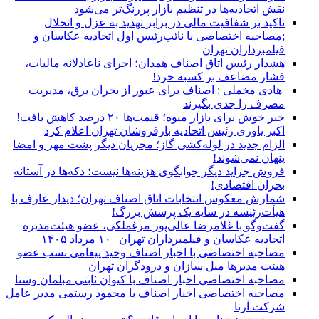
نقش اتحادیه‌ها در تنظیم بازار پررنگ‌تر می‌شود
تاکید بر شفافیت مالی در برابر تهدید به عزل و انحلال
;مصاحبه اختصاصی با نائب‌رئیس اول اتحادیه عکاسان و
فیلمبرداران تهران
هشدار رئیس اتاق اصناف همدان؛ اجرای ناعادلانه مالیات،
فشار مضاعف بر کسبه خرد!
هادی مخملی : اصناف برای عبور از بحران برق، مدیریت
مصرف را جدی بگیرند
خبر خوش برای بازار میوه؛ قیمت‌ها ۲۰ درصد کاهش یافت!
اکبر یاوری رئیس اتحادیه بارفروشان تهران اعلام کرد
الزام جدید در لوله‌کشی گاز؛ مجریان دیگر پشت مهر و امضا
پنهان نمی‌شوند!
فروش جراید دیگر جوابگوی هزینه‌ها نیست؛ دکه‌ها در آستانه
بحران اقتصادی!
شمارش معکوس انتخابات اتاق اصناف تهران؛ دیدار عارف با
هیأت‌رئیسه در سایه یک پرسش بزرگ!
گفت‌وگو با غلامرضا عالی‌پور مرغملکی، عضو هیئت‌مدیره
اتحادیه عکاسان و فیلمبرداران تهران | ۱۰ مرداد ۱۴۰۵
مصاحبه اختصاصی با اخبار اصناف وحید پیغامی نسب عضو
هیئت مدیرها مبل سازان و درودگران تهران
مصاحبه اختصاصی اخبار اصناف با کیوان ثابتی مبلمان وستا
مصاحبه اختصاصی اخبار اصناف با محمود رستمی مدیر عامل
شرکت آرنا