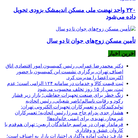
۲۲۰ واحد نهضت ملی مسکن اندیمشک بزودی تحویل
داده می‌شود
تأمین مسکن زوج‌های جوان تا دو سال
اخرین اخبار
دکتر محمدرضا عمرانی، رئیس کمیسیون امور اقتصادی اتاق
اصناف تهران، برگزاری نشست این کمیسیون با حضور
اکثریت اعضا را مدیریت کرد.
ثبت قیمت کالا و خدمات در سامانه ۱۲۴ الزامی است؛ عدم
ثبت، پس از ۱۵ روز تخلف محسوب می‌شود
زنگ خطر برای صنعت تجهیزات حفاظتی؛ بازار زیر فشار
رکود و رقابت ناسالم!ناصر شعبانی، رئیس اتحادیه
تولیدکنندگان و تعمیرکاران تجهیزات الکترونی تهران:
هشدار جدی پدرام حاج میرزا رئیس اتحادیه؛ تعمیرکاران
غیرمجاز، تهدیدی برای ایمنی خانواده‌ها!
فرماندار تهران در مراسم جاماندگان اربعین: تهران هم‌قدم با
کاروان عشق و وفاداری
عارف: دولت آماده واگذاری اختیارات بازار به اصناف است؛