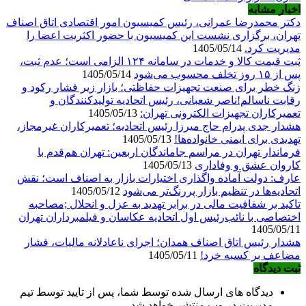
اخبار مشابه
دکتر محمدرضا عمرانی، رئیس کمیسیون امور اقتصادی اتاق اصناف
تهران، برگزاری نشست این کمیسیون با حضور اکثریت اعضا را
مدیریت کرد.
1405/05/14
ثبت قیمت کالا و خدمات در سامانه ۱۲۴ الزامی است؛ عدم ثبت،
پس از ۱۵ روز تخلف محسوب می‌شود
1405/05/14
زنگ خطر برای صنعت تجهیزات حفاظتی؛ بازار زیر فشار رکود و
رقابت ناسالم!ناصر شعبانی، رئیس اتحادیه تولیدکنندگان و
تعمیرکاران تجهیزات الکترونی تهران:
1405/05/13
هشدار جدی پدرام حاج میرزا رئیس اتحادیه؛ تعمیرکاران غیرمجاز،
تهدیدی برای ایمنی خانواده‌ها!
1405/05/13
فرماندار تهران در مراسم جاماندگان اربعین: تهران هم‌قدم با
کاروان عشق و وفاداری
1405/05/13
عارف: دولت آماده واگذاری اختیارات بازار به اصناف است؛ نقش
اتحادیه‌ها در تنظیم بازار پررنگ‌تر می‌شود
1405/05/12
تاکید بر شفافیت مالی در برابر تهدید به عزل و انحلال ;مصاحبه
اختصاصی با نائب‌رئیس اول اتحادیه عکاسان و فیلمبرداران تهران
1405/05/11
هشدار رئیس اتاق اصناف همدان؛ اجرای ناعادلانه مالیات، فشار
مضاعف بر کسبه خرد!
1405/05/11
ثبت دیدگاه
دیدگاه های ارسال شده توسط شما، پس از تایید توسط تیم
مدیریت در وب منتشر خواهد شد.