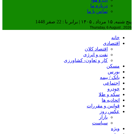
درباره ما
تماس با ما
پنج شنبه, ۱۵ مرداد , ۱۴۰۵ | برابر با : 22 صفر 1448
Thursday, 6 August , 2026
خانه
اقتصادی
اقتصاد کلان
نفت و انرژی
کار و تعاون- کشاورزی
مسکن
بورس
بانک / بیمه
اجتماعی
خودرو
سکه و طلا
اتحادیه ها
قوانین و مقررات
عکس روز
بازار
سیاست
ویژه