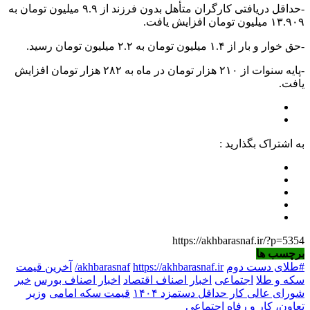
-حداقل دریافتی کارگران متأهل بدون فرزند از ۹.۹ میلیون تومان به
۱۳.۹۰۹ میلیون تومان افزایش یافت.
-حق خوار و بار از ۱.۴ میلیون تومان به ۲.۲ میلیون تومان رسید.
-پایه سنوات از ۲۱۰ هزار تومان در ماه به ۲۸۲ هزار تومان افزایش
یافت.
به اشتراک بگذارید :
https://akhbarasnaf.ir/?p=5354
برچسب ها
#طلای دست دوم
https://akhbarasnaf.ir/
akhbarasnaf
آخرین قیمت
سکه و طلا
اجتماعی
اخبار اصناف اقتصاد
اخبار اصناف بورس
خبر
شورای عالی کار حداقل دستمزد ۱۴۰۴
قیمت سکه امامی
وزیر
تعاون، کار و رفاه اجتماعی