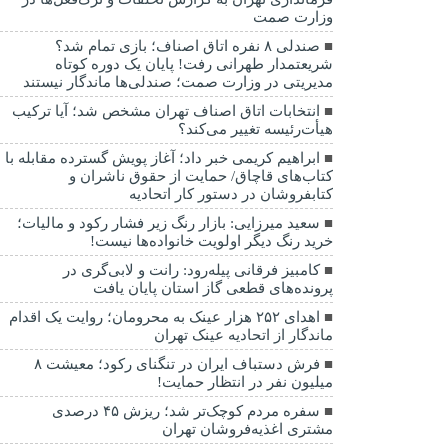
وزارت صمت
صندلی ۸ نفره اتاق اصناف؛ بازی تمام شد؟
شریعتمدار طهرانی رفت! پایان یک دوره کوتاه
مدیریتی در وزارت صمت؛ صندلی‌ها ماندگار نیستند
انتخابات اتاق اصناف تهران مشخص شد؛ آیا ترکیب
هیأت‌رئیسه تغییر می‌کند؟
ابراهیم کریمی خبر داد؛ آغاز پویش گسترده مقابله با
کتاب‌های قاچاق/ حمایت از حقوق ناشران و
کتابفروشان در دستور کار اتحادیه
سعید میرزایی: بازار رنگ زیر فشار رکود و مالیات؛
خرید رنگ دیگر اولویت خانواده‌ها نیست!
کامبیز فرقانی پیله‌رود: رانت و لابی‌گری در
پرونده‌های قطعی گاز استان پایان یافت
اهدای ۲۵۲ هزار عینک به محرومان؛ روایت یک اقدام
ماندگار از اتحادیه عینک تهران
فرش دستباف ایران در تنگنای رکود؛ معیشت ۸
میلیون نفر در انتظار حمایت!
سفره مردم کوچک‌تر شد؛ ریزش ۴۵ درصدی
مشتری اغذیه‌فروشان تهران