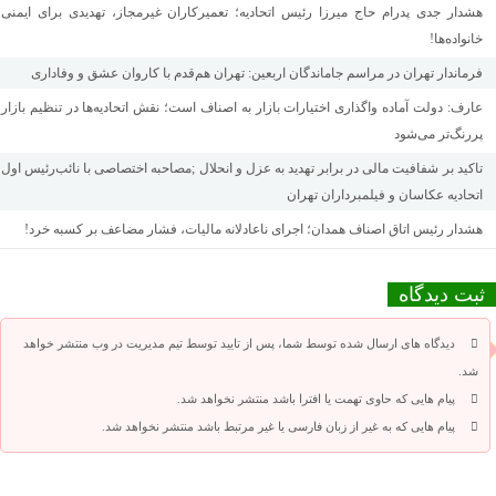
هشدار جدی پدرام حاج میرزا رئیس اتحادیه؛ تعمیرکاران غیرمجاز، تهدیدی برای ایمنی
خانواده‌ها!
فرماندار تهران در مراسم جاماندگان اربعین: تهران هم‌قدم با کاروان عشق و وفاداری
عارف: دولت آماده واگذاری اختیارات بازار به اصناف است؛ نقش اتحادیه‌ها در تنظیم بازار
پررنگ‌تر می‌شود
تاکید بر شفافیت مالی در برابر تهدید به عزل و انحلال ;مصاحبه اختصاصی با نائب‌رئیس اول
اتحادیه عکاسان و فیلمبرداران تهران
هشدار رئیس اتاق اصناف همدان؛ اجرای ناعادلانه مالیات، فشار مضاعف بر کسبه خرد!
ثبت دیدگاه
دیدگاه های ارسال شده توسط شما، پس از تایید توسط تیم مدیریت در وب منتشر خواهد
شد.
پیام هایی که حاوی تهمت یا افترا باشد منتشر نخواهد شد.
پیام هایی که به غیر از زبان فارسی یا غیر مرتبط باشد منتشر نخواهد شد.