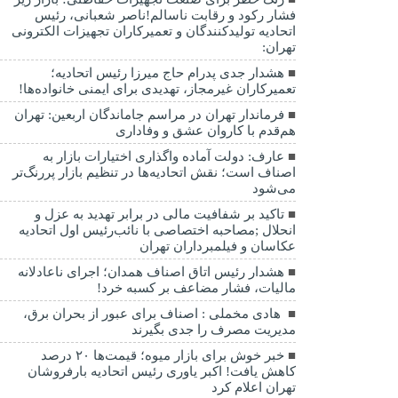
فشار رکود و رقابت ناسالم!ناصر شعبانی، رئیس
اتحادیه تولیدکنندگان و تعمیرکاران تجهیزات الکترونی
تهران:
هشدار جدی پدرام حاج میرزا رئیس اتحادیه؛
تعمیرکاران غیرمجاز، تهدیدی برای ایمنی خانواده‌ها!
فرماندار تهران در مراسم جاماندگان اربعین: تهران
هم‌قدم با کاروان عشق و وفاداری
عارف: دولت آماده واگذاری اختیارات بازار به
اصناف است؛ نقش اتحادیه‌ها در تنظیم بازار پررنگ‌تر
می‌شود
تاکید بر شفافیت مالی در برابر تهدید به عزل و
انحلال ;مصاحبه اختصاصی با نائب‌رئیس اول اتحادیه
عکاسان و فیلمبرداران تهران
هشدار رئیس اتاق اصناف همدان؛ اجرای ناعادلانه
مالیات، فشار مضاعف بر کسبه خرد!
هادی مخملی : اصناف برای عبور از بحران برق،
مدیریت مصرف را جدی بگیرند
خبر خوش برای بازار میوه؛ قیمت‌ها ۲۰ درصد
کاهش یافت! اکبر یاوری رئیس اتحادیه بارفروشان
تهران اعلام کرد