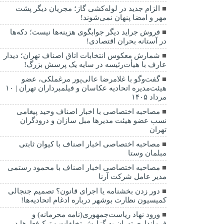
الزام جدید در لوله‌کشی گاز؛ مجریان دیگر پشت
مهر و امضا پنهان نمی‌شوند!
فروش جراید دیگر جوابگوی هزینه‌ها نیست؛ دکه‌ها
در آستانه بحران اقتصادی!
شمارش معکوس انتخابات اتاق اصناف تهران؛ دیدار
عارف با هیأت‌رئیسه در سایه یک پرسش بزرگ!
گفت‌وگو با غلامرضا عالی‌پور مرغملکی، عضو
هیئت‌مدیره اتحادیه عکاسان و فیلمبرداران تهران | ۱۰
مرداد ۱۴۰۵
مصاحبه اختصاصی با اخبار اصناف وحید پیغامی
نسب عضو هیئت مدیرها مبل سازان و درودگران
تهران
مصاحبه اختصاصی اخبار اصناف با کیوان ثابتی
مبلمان وستا
مصاحبه اختصاصی اخبار اصناف با محمود رستمی
مدیر عامل شرکت آرنا
دور زدن بخشنامه یا اجرای قانون؟ تصمیم جنجالی
کمیسیون نظارت بوشهر درباره ادغام اتحادیه‌ها!
ورود نهاد ریاست‌جمهوری(نامه محرمانه) و
فرمانداری تهران به گزارش تخلفات و ترک‌فعل‌ها در