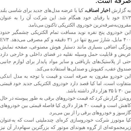
صرفه است.
به گزارش
اخبار اصناف،
کیا با عرضه مدل‌های جدید برای شاسی بلند
EV۳ خود با رقبای خود همگام شد. این شرکت آن را به عنوان
مقرون‌به‌صرفه‌ترین خودروی الکتریکی تاکنون می‌نامد.
این خودروی پنج نفره نوید مسافت تمام الکتریکی چشمگیر حدود
۴۰۰ مایل، شارژ سریع تنها در ۳۱ دقیقه و کم مصرفی می‌دهد. EV۳
ویژگی اضافی بسیاری مانند دستیار هوش مصنوعی، صفحه نمایش
عریض و قابلیت حمل وسیله نقلیه در فضای داخلی و خارجی دارد
حتی از پلاستیک‌های بازیافتی و سایر مواد پایدار برای لوازم جانبی
صندوق عقب، کفپوش و صندلی‌ها استفاده می‌کند.
این خودرو مقرون به صرفه است و قیمت با توجه به مدل اندکی
متفاوت است، اما کیا قصد دارد خودروی الکتریکی جدید خود قیمتی
بین ۳۰ تا ۳۵ هزار دلار داشته باشد.
رویترز گزارش کرد که قیمت خودروهای برقی به طور پیوسته در حال
کاهش است و قیمت ۳۰ هزار دلاری کیا فاصله قیمتی بین خودروهای
گازسوز و خودروهای برقی را از بین می‌برد.
کیا موتورز شرکت خودروسازی کره‌ای چندملیتی است که به‌عنوان
زیرمجموعه‌ای از گروه هیوندای موتور که بزرگترین سهام‌دار آن نیز