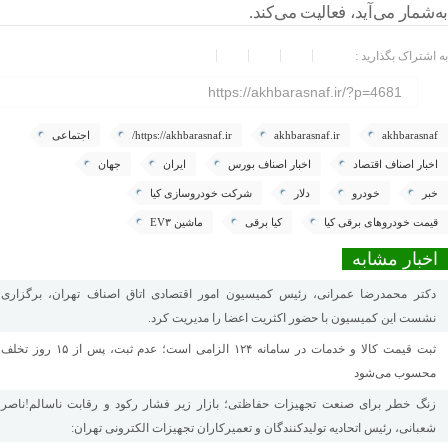
به‌شمار می‌آید، فعالیت می‌کند.
به اشتراک بگذارید :
https://akhbarasnaf.ir/?p=4681
akhbarasnaf
akhbarasnaf.ir
https://akhbarasnaf.ir/
اجتماعی
اخبار اصناف اقتصاد
اخبار اصناف بورس
ایران
جهان
خبر
خودرو
دلار
شرکت خودروسازی کیا
قیمت خودروهای برقی کیا
کیا برقی
ماشین EV۳
اخبار مشابه
دکتر محمدرضا عمرانی، رئیس کمیسیون امور اقتصادی اتاق اصناف تهران، برگزاری
نشست این کمیسیون با حضور اکثریت اعضا را مدیریت کرد.
ثبت قیمت کالا و خدمات در سامانه ۱۲۴ الزامی است؛ عدم ثبت، پس از ۱۵ روز تخلف
محسوب می‌شود
زنگ خطر برای صنعت تجهیزات حفاظتی؛ بازار زیر فشار رکود و رقابت ناسالم!ناصر
شعبانی، رئیس اتحادیه تولیدکنندگان و تعمیرکاران تجهیزات الکترونی تهران: