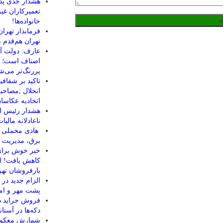
هشدار جدی پدر
تعمیرکاران غیر
خانواده‌ها!
فرماندار تهران
تهران هم‌قدم 
عارف: دولت آما
اصناف است؛ نقش
پررنگ‌تر می‌ش
تاکید بر شفافی
انحلال ;مصاحب
اتحادیه عکاسان
هشدار رئیس ات
ناعادلانه مال
هادی مخملی : 
برق، مدیریت 
کاهش یافت! اک
بارفروشان تهر
الزام جدید در 
پشت مهر و امض
فروش جراید دی
دکه‌ها در آستا
شمارش معکوس 