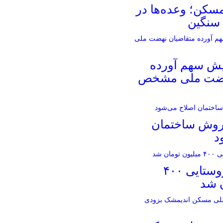
کن؛ وعده‌ها در
سنگین
یش سهم آورده
هضت ملی مشخص
روش ساختمان
د
وام مسکن روستایی ۴۰۰
ن شد