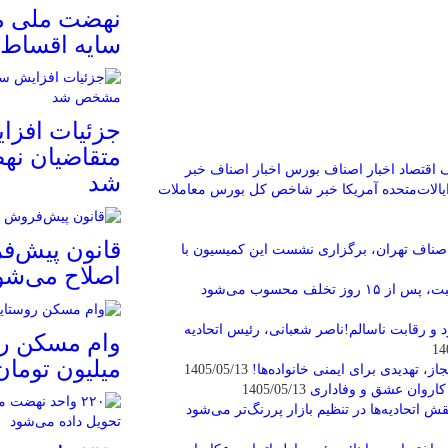
نهضت ملی مس
سایه اقساط 
جزئیات افزا
متقاضیان ن
 اقتصاد
اخبار اصناف بورس
اخبار اصناف خبر
شد
الات‌متحده آمریکا
خبر
شاخص کل بورس
معاملات
قانون پیش‌ف
اصناف تهران، برگزاری نشست این کمیسیون با
اصلاح می‌شو
و رقابت ناسالم!ناصر شعبانی، رئیس اتحادیه
میلیون توما
ز، تهدیدی برای ایمنی خانواده‌ها!
1405/05/13
ا کاروان عشق و وفاداری
1405/05/13
 اتحادیه‌ها در تنظیم بازار پررنگ‌تر می‌شود