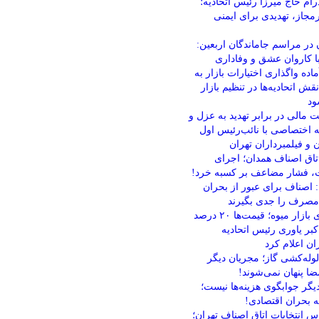
ام حاج میرزا رئیس اتحادیه؛
مجاز، تهدیدی برای ایمنی
 در مراسم جاماندگان اربعین:
با کاروان عشق و وفاداری
ده واگذاری اختیارات بازار به
 اتحادیه‌ها در تنظیم بازار
ود
ت مالی در برابر تهدید به عزل و
ه اختصاصی با نائب‌رئیس اول
 و فیلمبرداران تهران
اق اصناف همدان؛ اجرای
یات، فشار مضاعف بر کسبه خرد!
اصناف برای عبور از بحران
مصرف را جدی بگیرند
خبر خوش برای بازار میوه؛ قیمت‌ها ۲۰ درصد
بر یاوری رئیس اتحادیه
ان اعلام کرد
لوله‌کشی گاز؛ مجریان دیگر
ا پنهان نمی‌شوند!
گر جوابگوی هزینه‌ها نیست؛
نه بحران اقتصادی!
انتخابات اتاق اصناف تهران؛