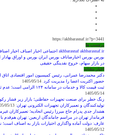
https://akhbarasnaf.ir/?p=3441
برچسب ها
akhbarasnaf.ir
akhbarasnaf
اجتماعی
اخبار اصناف
اخبار اصناف
بورس
بورس اخبارصاناف
بورس ایران
بورس و اوراق بهادار ای
در بازار سهام، خروج نقدینگی حقیقی
اخبار مشابه
دکتر محمدرضا عمرانی، رئیس کمیسیون امور اقتصادی اتاق 
حضور اکثریت اعضا را مدیریت کرد.
1405/05/14
ثبت قیمت کالا و خدمات در سامانه ۱۲۴ الزامی است؛ عدم ثبت، پس از ۱۵ روز تخلف محسوب می‌شود
1405/05/14
زنگ خطر برای صنعت تجهیزات حفاظتی؛ بازار زیر فشار رکود 
تولیدکنندگان و تعمیرکاران تجهیزات الکترونی تهران:
1405/05/13
هشدار جدی پدرام حاج میرزا رئیس اتحادیه؛ تعمیرکاران غیرمجا
فرماندار تهران در مراسم جاماندگان اربعین: تهران هم‌قدم ب
عارف: دولت آماده واگذاری اختیارات بازار به اصناف است؛ نقش
1405/05/12