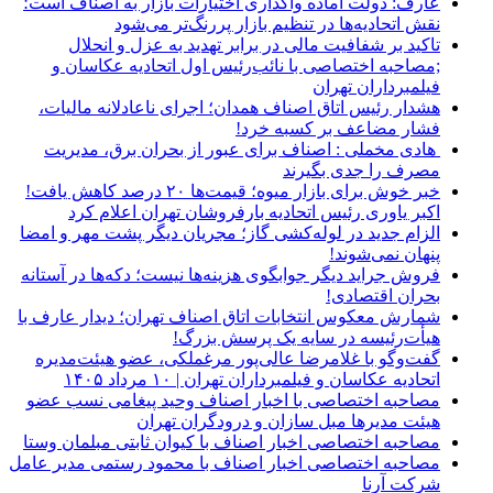
عارف: دولت آماده واگذاری اختیارات بازار به اصناف است؛
نقش اتحادیه‌ها در تنظیم بازار پررنگ‌تر می‌شود
تاکید بر شفافیت مالی در برابر تهدید به عزل و انحلال
;مصاحبه اختصاصی با نائب‌رئیس اول اتحادیه عکاسان و
فیلمبرداران تهران
هشدار رئیس اتاق اصناف همدان؛ اجرای ناعادلانه مالیات،
فشار مضاعف بر کسبه خرد!
هادی مخملی : اصناف برای عبور از بحران برق، مدیریت
مصرف را جدی بگیرند
خبر خوش برای بازار میوه؛ قیمت‌ها ۲۰ درصد کاهش یافت!
اکبر یاوری رئیس اتحادیه بارفروشان تهران اعلام کرد
الزام جدید در لوله‌کشی گاز؛ مجریان دیگر پشت مهر و امضا
پنهان نمی‌شوند!
فروش جراید دیگر جوابگوی هزینه‌ها نیست؛ دکه‌ها در آستانه
بحران اقتصادی!
شمارش معکوس انتخابات اتاق اصناف تهران؛ دیدار عارف با
هیأت‌رئیسه در سایه یک پرسش بزرگ!
گفت‌وگو با غلامرضا عالی‌پور مرغملکی، عضو هیئت‌مدیره
اتحادیه عکاسان و فیلمبرداران تهران | ۱۰ مرداد ۱۴۰۵
مصاحبه اختصاصی با اخبار اصناف وحید پیغامی نسب عضو
هیئت مدیرها مبل سازان و درودگران تهران
مصاحبه اختصاصی اخبار اصناف با کیوان ثابتی مبلمان وستا
مصاحبه اختصاصی اخبار اصناف با محمود رستمی مدیر عامل
شرکت آرنا