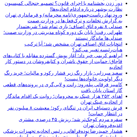
دور زدن بخشنامه یا اجرای قانون؟ تصمیم جنجالی کمیسیون
نظارت بوشهر درباره ادغام اتحادیه‌ها!
ورود نهاد ریاست‌جمهوری(نامه محرمانه) و فرمانداری تهران
به گزارش تخلفات و ترک‌فعل‌ها در وزارت صمت
صندلی ۸ نفره اتاق اصناف؛ بازی تمام شد؟ شریعتمدار
طهرانی رفت! پایان یک دوره کوتاه مدیریتی در وزارت صمت؛
صندلی‌ها ماندگار نیستند
انتخابات اتاق اصناف تهران مشخص شد؛ آیا ترکیب
هیأت‌رئیسه تغییر می‌کند؟
ابراهیم کریمی خبر داد؛ آغاز پویش گسترده مقابله با کتاب‌های
قاچاق/ حمایت از حقوق ناشران و کتابفروشان در دستور کار
اتحادیه
سعید میرزایی: بازار رنگ زیر فشار رکود و مالیات؛ خرید رنگ
دیگر اولویت خانواده‌ها نیست!
کامبیز فرقانی پیله‌رود: رانت و لابی‌گری در پرونده‌های قطعی
گاز استان پایان یافت
اهدای ۲۵۲ هزار عینک به محرومان؛ روایت یک اقدام ماندگار
از اتحادیه عینک تهران
فرش دستباف ایران در تنگنای رکود؛ معیشت ۸ میلیون نفر
در انتظار حمایت!
سفره مردم کوچک‌تر شد؛ ریزش ۴۵ درصدی مشتری
اغذیه‌فروشان تهران
هشدار حمیدرضا نوده‌فراهانی، رئیس اتحادیه تجهیزات پزشکی
تهران؛ شبکه مویرگی تأمین تجهیزات پزشکی در آستانه