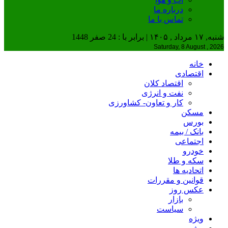
درباره ما
تماس با ما
شنبه, ۱۷ مرداد , ۱۴۰۵ | برابر با : 24 صفر 1448
Saturday, 8 August , 2026
خانه
اقتصادی
اقتصاد کلان
نفت و انرژی
کار و تعاون- کشاورزی
مسکن
بورس
بانک / بیمه
اجتماعی
خودرو
سکه و طلا
اتحادیه ها
قوانین و مقررات
عکس روز
بازار
سیاست
ویژه