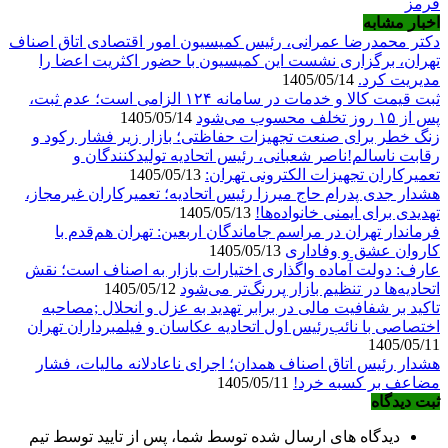
قرمز
اخبار مشابه
دکتر محمدرضا عمرانی، رئیس کمیسیون امور اقتصادی اتاق اصناف
تهران، برگزاری نشست این کمیسیون با حضور اکثریت اعضا را
مدیریت کرد.
1405/05/14
ثبت قیمت کالا و خدمات در سامانه ۱۲۴ الزامی است؛ عدم ثبت،
پس از ۱۵ روز تخلف محسوب می‌شود
1405/05/14
زنگ خطر برای صنعت تجهیزات حفاظتی؛ بازار زیر فشار رکود و
رقابت ناسالم!ناصر شعبانی، رئیس اتحادیه تولیدکنندگان و
تعمیرکاران تجهیزات الکترونی تهران:
1405/05/13
هشدار جدی پدرام حاج میرزا رئیس اتحادیه؛ تعمیرکاران غیرمجاز،
تهدیدی برای ایمنی خانواده‌ها!
1405/05/13
فرماندار تهران در مراسم جاماندگان اربعین: تهران هم‌قدم با
کاروان عشق و وفاداری
1405/05/13
عارف: دولت آماده واگذاری اختیارات بازار به اصناف است؛ نقش
اتحادیه‌ها در تنظیم بازار پررنگ‌تر می‌شود
1405/05/12
تاکید بر شفافیت مالی در برابر تهدید به عزل و انحلال ;مصاحبه
اختصاصی با نائب‌رئیس اول اتحادیه عکاسان و فیلمبرداران تهران
1405/05/11
هشدار رئیس اتاق اصناف همدان؛ اجرای ناعادلانه مالیات، فشار
مضاعف بر کسبه خرد!
1405/05/11
ثبت دیدگاه
دیدگاه های ارسال شده توسط شما، پس از تایید توسط تیم