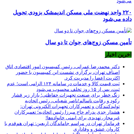
۲۲۰ واحد نهضت ملی مسکن اندیمشک بزودی تحویل
داده می‌شود
تأمین مسکن زوج‌های جوان تا دو سال
اخرین اخبار
دکتر محمدرضا عمرانی، رئیس کمیسیون امور اقتصادی اتاق
اصناف تهران، برگزاری نشست این کمیسیون با حضور
اکثریت اعضا را مدیریت کرد.
ثبت قیمت کالا و خدمات در سامانه ۱۲۴ الزامی است؛ عدم
ثبت، پس از ۱۵ روز تخلف محسوب می‌شود
زنگ خطر برای صنعت تجهیزات حفاظتی؛ بازار زیر فشار
رکود و رقابت ناسالم!ناصر شعبانی، رئیس اتحادیه
تولیدکنندگان و تعمیرکاران تجهیزات الکترونی تهران:
هشدار جدی پدرام حاج میرزا رئیس اتحادیه؛ تعمیرکاران
غیرمجاز، تهدیدی برای ایمنی خانواده‌ها!
فرماندار تهران در مراسم جاماندگان اربعین: تهران هم‌قدم با
کاروان عشق و وفاداری