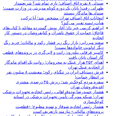
صندلی ۸ نفره اتاق اصناف؛ بازی تمام شد؟ شریعتمدار
طهرانی رفت! پایان یک دوره کوتاه مدیریتی در وزارت صمت؛
صندلی‌ها ماندگار نیستند
انتخابات اتاق اصناف تهران مشخص شد؛ آیا ترکیب
هیأت‌رئیسه تغییر می‌کند؟
ابراهیم کریمی خبر داد؛ آغاز پویش گسترده مقابله با کتاب‌های
قاچاق/ حمایت از حقوق ناشران و کتابفروشان در دستور کار
اتحادیه
سعید میرزایی: بازار رنگ زیر فشار رکود و مالیات؛ خرید رنگ
دیگر اولویت خانواده‌ها نیست!
کامبیز فرقانی پیله‌رود: رانت و لابی‌گری در پرونده‌های قطعی
گاز استان پایان یافت
اهدای ۲۵۲ هزار عینک به محرومان؛ روایت یک اقدام ماندگار
از اتحادیه عینک تهران
فرش دستباف ایران در تنگنای رکود؛ معیشت ۸ میلیون نفر
در انتظار حمایت!
سفره مردم کوچک‌تر شد؛ ریزش ۴۵ درصدی مشتری
اغذیه‌فروشان تهران
هشدار حمیدرضا نوده‌فراهانی، رئیس اتحادیه تجهیزات پزشکی
تهران؛ شبکه مویرگی تأمین تجهیزات پزشکی در آستانه
کوچک‌سازی
هشدار رئیس اتحادیه شوفاژ و تهویه مطبوع؛ «قطعیت
پرونده‌های مالیاتی» نیازمند بازتعریف است