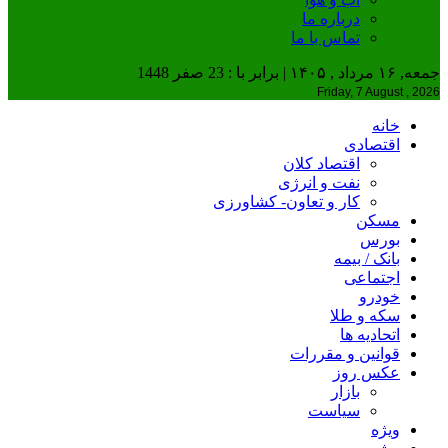
درباره ما
تماس با ما
جمعه, ۱۶ مرداد , ۱۴۰۵ | برابر با : 23 صفر 1448
Friday, 7 August , 2026
خانه
اقتصادی
اقتصاد کلان
نفت و انرژی
کار و تعاون- کشاورزی
مسکن
بورس
بانک / بیمه
اجتماعی
خودرو
سکه و طلا
اتحادیه ها
قوانین و مقررات
عکس روز
بازار
سیاست
ویژه