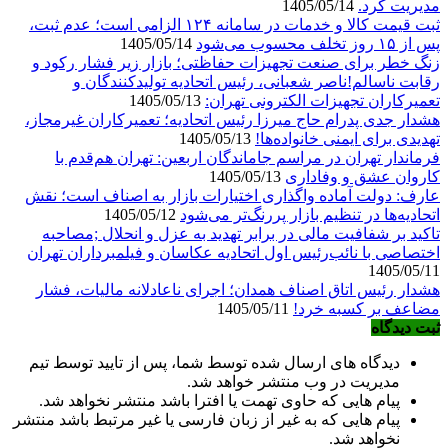
مدیریت کرد.
1405/05/14
ثبت قیمت کالا و خدمات در سامانه ۱۲۴ الزامی است؛ عدم ثبت،
پس از ۱۵ روز تخلف محسوب می‌شود
1405/05/14
زنگ خطر برای صنعت تجهیزات حفاظتی؛ بازار زیر فشار رکود و
رقابت ناسالم!ناصر شعبانی، رئیس اتحادیه تولیدکنندگان و
تعمیرکاران تجهیزات الکترونی تهران:
1405/05/13
هشدار جدی پدرام حاج میرزا رئیس اتحادیه؛ تعمیرکاران غیرمجاز،
تهدیدی برای ایمنی خانواده‌ها!
1405/05/13
فرماندار تهران در مراسم جاماندگان اربعین: تهران هم‌قدم با
کاروان عشق و وفاداری
1405/05/13
عارف: دولت آماده واگذاری اختیارات بازار به اصناف است؛ نقش
اتحادیه‌ها در تنظیم بازار پررنگ‌تر می‌شود
1405/05/12
تاکید بر شفافیت مالی در برابر تهدید به عزل و انحلال ;مصاحبه
اختصاصی با نائب‌رئیس اول اتحادیه عکاسان و فیلمبرداران تهران
1405/05/11
هشدار رئیس اتاق اصناف همدان؛ اجرای ناعادلانه مالیات، فشار
مضاعف بر کسبه خرد!
1405/05/11
ثبت دیدگاه
دیدگاه های ارسال شده توسط شما، پس از تایید توسط تیم
مدیریت در وب منتشر خواهد شد.
پیام هایی که حاوی تهمت یا افترا باشد منتشر نخواهد شد.
پیام هایی که به غیر از زبان فارسی یا غیر مرتبط باشد منتشر
نخواهد شد.