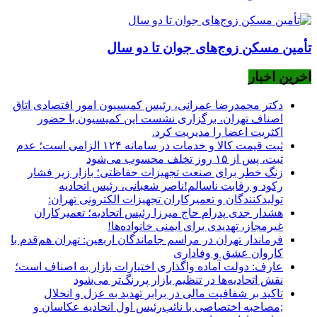
تأمین مسکن زوج‌های جوان تا دو سال
اخرین اخبار
دکتر محمدرضا عمرانی، رئیس کمیسیون امور اقتصادی اتاق
اصناف تهران، برگزاری نشست این کمیسیون با حضور
اکثریت اعضا را مدیریت کرد.
ثبت قیمت کالا و خدمات در سامانه ۱۲۴ الزامی است؛ عدم
ثبت، پس از ۱۵ روز تخلف محسوب می‌شود
زنگ خطر برای صنعت تجهیزات حفاظتی؛ بازار زیر فشار
رکود و رقابت ناسالم!ناصر شعبانی، رئیس اتحادیه
تولیدکنندگان و تعمیرکاران تجهیزات الکترونی تهران:
هشدار جدی پدرام حاج میرزا رئیس اتحادیه؛ تعمیرکاران
غیرمجاز، تهدیدی برای ایمنی خانواده‌ها!
فرماندار تهران در مراسم جاماندگان اربعین: تهران هم‌قدم با
کاروان عشق و وفاداری
عارف: دولت آماده واگذاری اختیارات بازار به اصناف است؛
نقش اتحادیه‌ها در تنظیم بازار پررنگ‌تر می‌شود
تاکید بر شفافیت مالی در برابر تهدید به عزل و انحلال
;مصاحبه اختصاصی با نائب‌رئیس اول اتحادیه عکاسان و