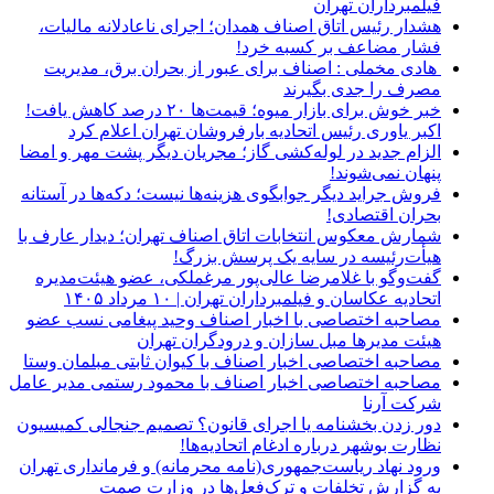
فیلمبرداران تهران
هشدار رئیس اتاق اصناف همدان؛ اجرای ناعادلانه مالیات،
فشار مضاعف بر کسبه خرد!
هادی مخملی : اصناف برای عبور از بحران برق، مدیریت
مصرف را جدی بگیرند
خبر خوش برای بازار میوه؛ قیمت‌ها ۲۰ درصد کاهش یافت!
اکبر یاوری رئیس اتحادیه بارفروشان تهران اعلام کرد
الزام جدید در لوله‌کشی گاز؛ مجریان دیگر پشت مهر و امضا
پنهان نمی‌شوند!
فروش جراید دیگر جوابگوی هزینه‌ها نیست؛ دکه‌ها در آستانه
بحران اقتصادی!
شمارش معکوس انتخابات اتاق اصناف تهران؛ دیدار عارف با
هیأت‌رئیسه در سایه یک پرسش بزرگ!
گفت‌وگو با غلامرضا عالی‌پور مرغملکی، عضو هیئت‌مدیره
اتحادیه عکاسان و فیلمبرداران تهران | ۱۰ مرداد ۱۴۰۵
مصاحبه اختصاصی با اخبار اصناف وحید پیغامی نسب عضو
هیئت مدیرها مبل سازان و درودگران تهران
مصاحبه اختصاصی اخبار اصناف با کیوان ثابتی مبلمان وستا
مصاحبه اختصاصی اخبار اصناف با محمود رستمی مدیر عامل
شرکت آرنا
دور زدن بخشنامه یا اجرای قانون؟ تصمیم جنجالی کمیسیون
نظارت بوشهر درباره ادغام اتحادیه‌ها!
ورود نهاد ریاست‌جمهوری(نامه محرمانه) و فرمانداری تهران
به گزارش تخلفات و ترک‌فعل‌ها در وزارت صمت