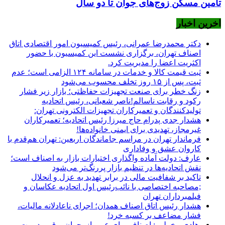
تأمین مسکن زوج‌های جوان تا دو سال
اخرین اخبار
دکتر محمدرضا عمرانی، رئیس کمیسیون امور اقتصادی اتاق
اصناف تهران، برگزاری نشست این کمیسیون با حضور
اکثریت اعضا را مدیریت کرد.
ثبت قیمت کالا و خدمات در سامانه ۱۲۴ الزامی است؛ عدم
ثبت، پس از ۱۵ روز تخلف محسوب می‌شود
زنگ خطر برای صنعت تجهیزات حفاظتی؛ بازار زیر فشار
رکود و رقابت ناسالم!ناصر شعبانی، رئیس اتحادیه
تولیدکنندگان و تعمیرکاران تجهیزات الکترونی تهران:
هشدار جدی پدرام حاج میرزا رئیس اتحادیه؛ تعمیرکاران
غیرمجاز، تهدیدی برای ایمنی خانواده‌ها!
فرماندار تهران در مراسم جاماندگان اربعین: تهران هم‌قدم با
کاروان عشق و وفاداری
عارف: دولت آماده واگذاری اختیارات بازار به اصناف است؛
نقش اتحادیه‌ها در تنظیم بازار پررنگ‌تر می‌شود
تاکید بر شفافیت مالی در برابر تهدید به عزل و انحلال
;مصاحبه اختصاصی با نائب‌رئیس اول اتحادیه عکاسان و
فیلمبرداران تهران
هشدار رئیس اتاق اصناف همدان؛ اجرای ناعادلانه مالیات،
فشار مضاعف بر کسبه خرد!
هادی مخملی : اصناف برای عبور از بحران برق، مدیریت