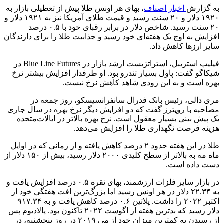
به گزارش
اخبار اصناف
، بهای هر اونس طلا پیش از تعطیلی بازار به
۱۹۲۰ دلار و ۲۰ سنت رسید و قیمت طلای آمریکا نیز به ۱۹۲۱ دلار و
۲۰ سنت رسید. شاخص دلار در برابر رقبای خود با ۰.۵ درصد
افزایش به اوج یک هفته‌ای خود رسید و جذابیت طلا را برای دارندگان
سایر ارزها کاهش داد.
فیلیپ استریبل، استراتژیست ارشد بازار در Blue Line Futures در
شیکاگو گفت: پاول بسیار تندرو بود. او طرفدار افزایش بیشتر نرخ
بهره است و به این زودی شاهد کاهش نرخ نیست.
مری دالی، رئیس بانک فدرال سانفرانسیسکو، روز جمعه در
مصاحبه با رویترز گفت که دو افزایش دیگر نرخ بهره در سال جاری
یک پیش بینی بسیار معقول است. نرخ بهره بالاتر در ایالات‌متحده
هزینه فرصت نگهداری طلا را افزایش می‌دهد.
طلا در این هفته حدود ۲ درصد کاهش یافته و از زمانی که در اوایل
ماه مه به بالاتر از سطح کلیدی ۲۰۰۰ دلار رسید، بیش از ۱۵۰ دلار از
دست داده است.
در بازار سایر فلزات ارزشمند، بهای نقره ۰.۵ درصد افزایش یافت و
به ۲۲.۳۴ دلار در هر اونس رسید اما بزرگ‌ترین افت هفتگی خود از
اکتبر ۲۰۲۲ را داشت. پلاتین ۰.۶ درصد کاهش یافت و به ۹۱۷.۳۴
دلار رسید که بدترین هفته از اگوست ۲۰۲۲ تاکنون بود. پالادیوم پس
از رسیدن به کمترین میزان خود از می ۲۰۱۹ در روز پنجشنبه، در