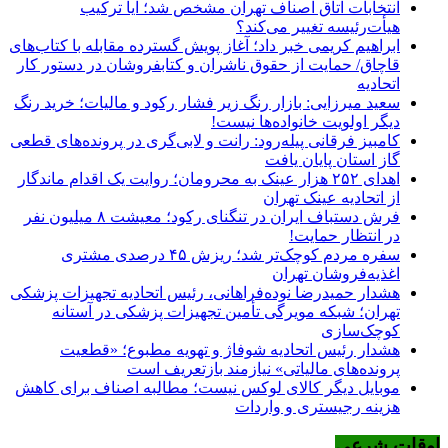
انتخابات اتاق اصناف تهران مشخص شد؛ آیا ترکیب
هیأت‌رئیسه تغییر می‌کند؟
ابراهیم کریمی خبر داد؛ آغاز پویش گسترده مقابله با کتاب‌های
قاچاق/ حمایت از حقوق ناشران و کتابفروشان در دستور کار
اتحادیه
سعید میرزایی: بازار رنگ زیر فشار رکود و مالیات؛ خرید رنگ
دیگر اولویت خانواده‌ها نیست!
کامبیز فرقانی پیله‌رود: رانت و لابی‌گری در پرونده‌های قطعی
گاز استان پایان یافت
اهدای ۲۵۲ هزار عینک به محرومان؛ روایت یک اقدام ماندگار
از اتحادیه عینک تهران
فرش دستباف ایران در تنگنای رکود؛ معیشت ۸ میلیون نفر
در انتظار حمایت!
سفره مردم کوچک‌تر شد؛ ریزش ۴۵ درصدی مشتری
اغذیه‌فروشان تهران
هشدار حمیدرضا نوده‌فراهانی، رئیس اتحادیه تجهیزات پزشکی
تهران؛ شبکه مویرگی تأمین تجهیزات پزشکی در آستانه
کوچک‌سازی
هشدار رئیس اتحادیه شوفاژ و تهویه مطبوع؛ «قطعیت
پرونده‌های مالیاتی» نیازمند بازتعریف است
موبایل دیگر کالای لوکس نیست؛ مطالبه اصناف برای کاهش
هزینه رجیستری و واردات
اوقات شرعی