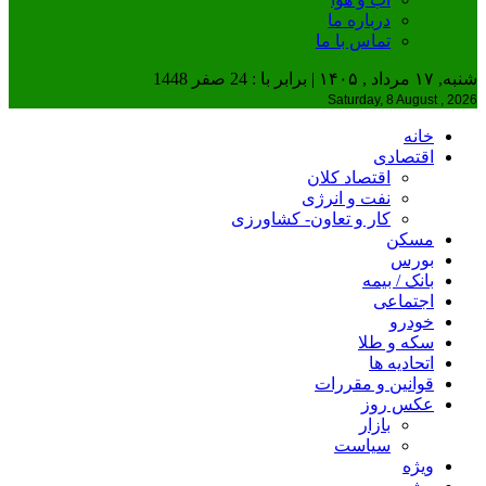
درباره ما
تماس با ما
شنبه, ۱۷ مرداد , ۱۴۰۵ | برابر با : 24 صفر 1448
Saturday, 8 August , 2026
خانه
اقتصادی
اقتصاد کلان
نفت و انرژی
کار و تعاون- کشاورزی
مسکن
بورس
بانک / بیمه
اجتماعی
خودرو
سکه و طلا
اتحادیه ها
قوانین و مقررات
عکس روز
بازار
سیاست
ویژه