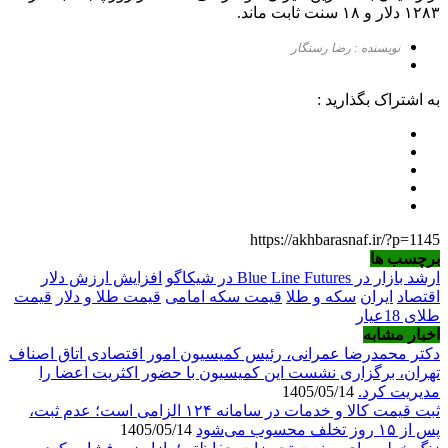
۱۲۸۳ دلار و ۱۸ سنت ثابت ماند.
نویسنده : رضا رستگار
به اشتراک بگذارید :
https://akhbarasnaf.ir/?p=1145
برچسب ها
ارشد بازار در Blue Line Futures در شیکاگو
افزایش ارزش دلار
اقتصاد
ایران
سکه و طلا
قیمت سکه امامی
قیمت طلا و دلار
قیمت
طلای 18عیار
اخبار مشابه
دکتر محمدرضا عمرانی، رئیس کمیسیون امور اقتصادی اتاق اصناف
تهران، برگزاری نشست این کمیسیون با حضور اکثریت اعضا را
مدیریت کرد.
1405/05/14
ثبت قیمت کالا و خدمات در سامانه ۱۲۴ الزامی است؛ عدم ثبت،
پس از ۱۵ روز تخلف محسوب می‌شود
1405/05/14