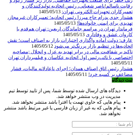
زنگ خطر برای صنعت تجهیزات حفاظتی؛ بازار زیر فشار رکود و
رقابت ناسالم!ناصر شعبانی، رئیس اتحادیه تولیدکنندگان و
تعمیرکاران تجهیزات الکترونی تهران:
1405/05/13
هشدار جدی پدرام حاج میرزا رئیس اتحادیه؛ تعمیرکاران غیرمجاز،
تهدیدی برای ایمنی خانواده‌ها!
1405/05/13
فرماندار تهران در مراسم جاماندگان اربعین: تهران هم‌قدم با
کاروان عشق و وفاداری
1405/05/13
عارف: دولت آماده واگذاری اختیارات بازار به اصناف است؛ نقش
اتحادیه‌ها در تنظیم بازار پررنگ‌تر می‌شود
1405/05/12
تاکید بر شفافیت مالی در برابر تهدید به عزل و انحلال ;مصاحبه
اختصاصی با نائب‌رئیس اول اتحادیه عکاسان و فیلمبرداران تهران
1405/05/11
هشدار رئیس اتاق اصناف همدان؛ اجرای ناعادلانه مالیات، فشار
مضاعف بر کسبه خرد!
1405/05/11
ثبت دیدگاه
دیدگاه های ارسال شده توسط شما، پس از تایید توسط تیم
مدیریت در وب منتشر خواهد شد.
پیام هایی که حاوی تهمت یا افترا باشد منتشر نخواهد شد.
پیام هایی که به غیر از زبان فارسی یا غیر مرتبط باشد منتشر
نخواهد شد.