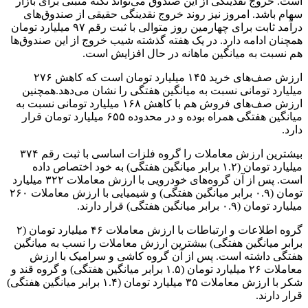
است. خروج نقدینگی از این صندوق می‌تواند نکته مثبتی برای بازار
سهام باشد. امروز نیز روند خروج نقدینگی حقیقی از صندوق‌های
درآمد ثابت برای چهارمین روز متوالی با ثبت رقم ۹۷ میلیارد تومان
همچنان ادامه دارد. در یک هفته گذشته شیب خروج از این صندوق‌ها
هم نسبت به میانگین ماهانه در حال افزایش است.
ارزش صف‌های خرید ۱۴۵ میلیارد تومان است که کاهش ۲۷۶
میلیارد تومانی نسبت به میانگین هفتگی را نشان می‌دهد.همچنین
ارزش صف‌های فروش هم با کاهش ۱۶۸ میلیارد تومانی نسبت به
میانگین هفتگی همراه بوده و در محدوده ۶۵۵ میلیارد تومان قرار
دارد.
بیشترین ارزش معاملات را گروه فلزات اساسی با ثبت رقم ۳۷۴
میلیارد تومان (۱.۲ برابر میانگین هفتگی) به خود اختصاص داده
است. پس از آن گروه‌های خودرویی با ارزش معاملات ۳۲۲ میلیارد
تومان (۰.۹ برابر میانگین هفتگی) و شیمیایی با ارزش معاملات ۲۶۰
میلیارد تومان (۰.۹ برابر میانگین هفتگی) قرار دارند.
گروه اطلاعات و ارتباطات با ارزش معاملات ۴۶ میلیارد تومان (۲
برابر میانگین هفتگی) بیشترین ارزش معاملات را نسب به میانگین
هفتگی داشته است. پس از آن گروه کاشی و سرامیک با ارزش
معاملات ۲۶ میلیارد تومان (۱.۵ برابر میانگین هفتگی) و گروه قند و
شکر با ارزش معاملات ۳۵ میلیارد تومان (۱.۴ برابر میانگین هفتگی)
قرار دارند.