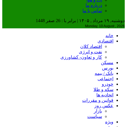
درباره ما
تماس با ما
دوشنبه, ۱۹ مرداد , ۱۴۰۵ | برابر با : 26 صفر 1448
Monday, 10 August , 2026
خانه
اقتصادی
اقتصاد کلان
نفت و انرژی
کار و تعاون- کشاورزی
مسکن
بورس
بانک / بیمه
اجتماعی
خودرو
سکه و طلا
اتحادیه ها
قوانین و مقررات
عکس روز
بازار
سیاست
ویژه