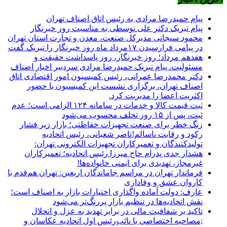
پیام حمیدرضا مرادی به رئیس اتاق اصناف تهران
پیام تبریک دکتر علی توسطی به مناسبت روز خبرنگار
محمود سیجانی مدیرکل صنعت، معدن و تجارت استان تهران
در پیامی فرارسیدن ۱۷مرداد ماه روز خبرنگار را تبریک گفت
هفدهم مرداد؛ روز خبرنگار، روز پاسداشت حقیقت و
مسئولیت. پیام تبریک حمیدرضا مرادی سردبیر اخبار اصناف
دکتر محمدرضا عمرانی، رئیس کمیسیون امور اقتصادی اتاق
اصناف تهران، برگزاری نشست این کمیسیون با حضور
اکثریت اعضا را مدیریت کرد.
ثبت قیمت کالا و خدمات در سامانه ۱۲۴ الزامی است؛ عدم
ثبت، پس از ۱۵ روز تخلف محسوب می‌شود
زنگ خطر برای صنعت تجهیزات حفاظتی؛ بازار زیر فشار
رکود و رقابت ناسالم!ناصر شعبانی، رئیس اتحادیه
تولیدکنندگان و تعمیرکاران تجهیزات الکترونی تهران:
هشدار جدی پدرام حاج میرزا رئیس اتحادیه؛ تعمیرکاران
غیرمجاز، تهدیدی برای ایمنی خانواده‌ها!
فرماندار تهران در مراسم جاماندگان اربعین: تهران هم‌قدم با
کاروان عشق و وفاداری
عارف: دولت آماده واگذاری اختیارات بازار به اصناف است؛
نقش اتحادیه‌ها در تنظیم بازار پررنگ‌تر می‌شود
تاکید بر شفافیت مالی در برابر تهدید به عزل و انحلال
;مصاحبه اختصاصی با نائب‌رئیس اول اتحادیه عکاسان و