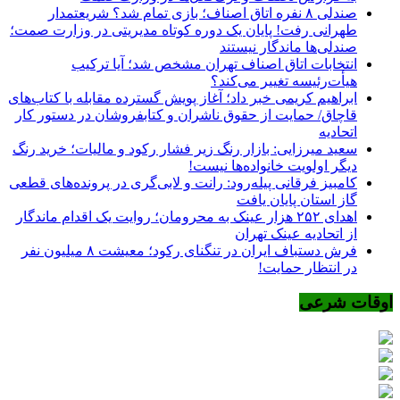
صندلی ۸ نفره اتاق اصناف؛ بازی تمام شد؟ شریعتمدار
طهرانی رفت! پایان یک دوره کوتاه مدیریتی در وزارت صمت؛
صندلی‌ها ماندگار نیستند
انتخابات اتاق اصناف تهران مشخص شد؛ آیا ترکیب
هیأت‌رئیسه تغییر می‌کند؟
ابراهیم کریمی خبر داد؛ آغاز پویش گسترده مقابله با کتاب‌های
قاچاق/ حمایت از حقوق ناشران و کتابفروشان در دستور کار
اتحادیه
سعید میرزایی: بازار رنگ زیر فشار رکود و مالیات؛ خرید رنگ
دیگر اولویت خانواده‌ها نیست!
کامبیز فرقانی پیله‌رود: رانت و لابی‌گری در پرونده‌های قطعی
گاز استان پایان یافت
اهدای ۲۵۲ هزار عینک به محرومان؛ روایت یک اقدام ماندگار
از اتحادیه عینک تهران
فرش دستباف ایران در تنگنای رکود؛ معیشت ۸ میلیون نفر
در انتظار حمایت!
اوقات شرعی