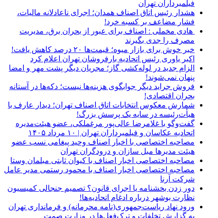
فیلمبرداران تهران
هشدار رئیس اتاق اصناف همدان؛ اجرای ناعادلانه مالیات،
فشار مضاعف بر کسبه خرد!
هادی مخملی : اصناف برای عبور از بحران برق، مدیریت
مصرف را جدی بگیرند
خبر خوش برای بازار میوه؛ قیمت‌ها ۲۰ درصد کاهش یافت!
اکبر یاوری رئیس اتحادیه بارفروشان تهران اعلام کرد
الزام جدید در لوله‌کشی گاز؛ مجریان دیگر پشت مهر و امضا
پنهان نمی‌شوند!
فروش جراید دیگر جوابگوی هزینه‌ها نیست؛ دکه‌ها در آستانه
بحران اقتصادی!
شمارش معکوس انتخابات اتاق اصناف تهران؛ دیدار عارف با
هیأت‌رئیسه در سایه یک پرسش بزرگ!
گفت‌وگو با غلامرضا عالی‌پور مرغملکی، عضو هیئت‌مدیره
اتحادیه عکاسان و فیلمبرداران تهران | ۱۰ مرداد ۱۴۰۵
مصاحبه اختصاصی با اخبار اصناف وحید پیغامی نسب عضو
هیئت مدیرها مبل سازان و درودگران تهران
مصاحبه اختصاصی اخبار اصناف با کیوان ثابتی مبلمان وستا
مصاحبه اختصاصی اخبار اصناف با محمود رستمی مدیر عامل
شرکت آرنا
دور زدن بخشنامه یا اجرای قانون؟ تصمیم جنجالی کمیسیون
نظارت بوشهر درباره ادغام اتحادیه‌ها!
ورود نهاد ریاست‌جمهوری(نامه محرمانه) و فرمانداری تهران
به گزارش تخلفات و ترک‌فعل‌ها در وزارت صمت