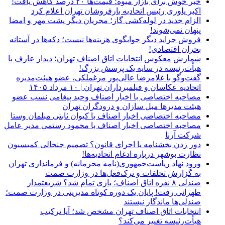
خبر خوش برای بازار میوه؛ قیمت‌ها ۲۰ درصد کاهش یافت!
اکبر یاوری رئیس اتحادیه بارفروشان تهران اعلام کرد
الزام جدید در لوله‌کشی گاز؛ مجریان دیگر پشت مهر و امضا
پنهان نمی‌شوند!
فروش جراید دیگر جوابگوی هزینه‌ها نیست؛ دکه‌ها در آستانه
بحران اقتصادی!
شمارش معکوس انتخابات اتاق اصناف تهران؛ دیدار عارف با
هیأت‌رئیسه در سایه یک پرسش بزرگ!
گفت‌وگو با غلامرضا عالی‌پور مرغملکی، عضو هیئت‌مدیره
اتحادیه عکاسان و فیلمبرداران تهران | ۱۰ مرداد ۱۴۰۵
مصاحبه اختصاصی با اخبار اصناف وحید پیغامی نسب عضو
هیئت مدیرها مبل سازان و درودگران تهران
مصاحبه اختصاصی اخبار اصناف با کیوان ثابتی مبلمان وستا
مصاحبه اختصاصی اخبار اصناف با محمود رستمی مدیر عامل
شرکت آرنا
دور زدن بخشنامه یا اجرای قانون؟ تصمیم جنجالی کمیسیون
نظارت بوشهر درباره ادغام اتحادیه‌ها!
ورود نهاد ریاست‌جمهوری(نامه محرمانه) و فرمانداری تهران
به گزارش تخلفات و ترک‌فعل‌ها در وزارت صمت
صندلی ۸ نفره اتاق اصناف؛ بازی تمام شد؟ شریعتمدار
طهرانی رفت! پایان یک دوره کوتاه مدیریتی در وزارت صمت؛
صندلی‌ها ماندگار نیستند
انتخابات اتاق اصناف تهران مشخص شد؛ آیا ترکیب
هیأت‌رئیسه تغییر می‌کند؟