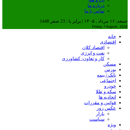
درباره ما
تماس با ما
جمعه, ۱۶ مرداد , ۱۴۰۵ | برابر با : 23 صفر 1448
Friday, 7 August , 2026
خانه
اقتصادی
اقتصاد کلان
نفت و انرژی
کار و تعاون- کشاورزی
مسکن
بورس
بانک / بیمه
اجتماعی
خودرو
سکه و طلا
اتحادیه ها
قوانین و مقررات
عکس روز
بازار
سیاست
ویژه