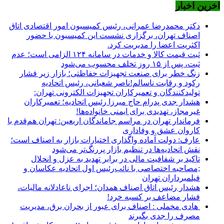
اخرین اخبار
دکتر محمدرضا عمرانی، رئیس کمیسیون امور اقتصادی اتاق
اصناف تهران، برگزاری نشست این کمیسیون با حضور
اکثریت اعضا را مدیریت کرد.
ثبت قیمت کالا و خدمات در سامانه ۱۲۴ الزامی است؛ عدم
ثبت، پس از ۱۵ روز تخلف محسوب می‌شود
زنگ خطر برای صنعت تجهیزات حفاظتی؛ بازار زیر فشار
رکود و رقابت ناسالم!ناصر شعبانی، رئیس اتحادیه
تولیدکنندگان و تعمیرکاران تجهیزات الکترونی تهران:
هشدار جدی پدرام حاج میرزا رئیس اتحادیه؛ تعمیرکاران
غیرمجاز، تهدیدی برای ایمنی خانواده‌ها!
فرماندار تهران در مراسم جاماندگان اربعین: تهران هم‌قدم با
کاروان عشق و وفاداری
عارف: دولت آماده واگذاری اختیارات بازار به اصناف است؛
نقش اتحادیه‌ها در تنظیم بازار پررنگ‌تر می‌شود
تاکید بر شفافیت مالی در برابر تهدید به عزل و انحلال
;مصاحبه اختصاصی با نائب‌رئیس اول اتحادیه عکاسان و
فیلمبرداران تهران
هشدار رئیس اتاق اصناف همدان؛ اجرای ناعادلانه مالیات،
فشار مضاعف بر کسبه خرد!
هادی مخملی : اصناف برای عبور از بحران برق، مدیریت
مصرف را جدی بگیرند