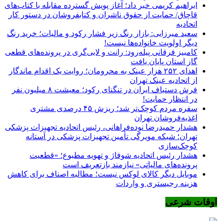
ابراهیم کریمی خبر داد؛ آغاز پویش گسترده مقابله با کتاب‌های
قاچاق/ حمایت از حقوق ناشران و کتابفروشان در دستور کار
اتحادیه
سعید میرزایی: بازار رنگ زیر فشار رکود و مالیات؛ خرید رنگ
دیگر اولویت خانواده‌ها نیست!
کامبیز فرقانی پیله‌رود: رانت و لابی‌گری در پرونده‌های قطعی
گاز استان پایان یافت
اهدای ۲۵۲ هزار عینک به محرومان؛ روایت یک اقدام ماندگار
از اتحادیه عینک تهران
فرش دستباف ایران در تنگنای رکود؛ معیشت ۸ میلیون نفر
در انتظار حمایت!
سفره مردم کوچک‌تر شد؛ ریزش ۴۵ درصدی مشتری
اغذیه‌فروشان تهران
هشدار حمیدرضا نوده‌فراهانی، رئیس اتحادیه تجهیزات پزشکی
تهران؛ شبکه مویرگی تأمین تجهیزات پزشکی در آستانه
کوچک‌سازی
هشدار رئیس اتحادیه شوفاژ و تهویه مطبوع؛ «قطعیت
پرونده‌های مالیاتی» نیازمند بازتعریف است
موبایل دیگر کالای لوکس نیست؛ مطالبه اصناف برای کاهش
هزینه رجیستری و واردات
اوقات شرعی