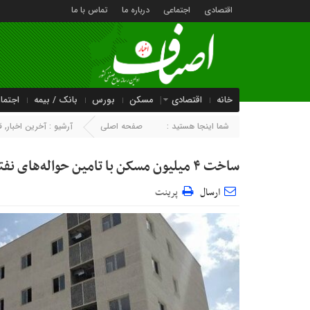
اقتصادی
اجتماعی
درباره ما
تماس با ما
خانه
اقتصادی
مسکن
بورس
بانک / بیمه
اجتما
شما اینجا هستید :
صفحه اصلی
آرشیو :
آخرین اخبار
,
ق
ساخت ۴ میلیون مسکن با تامین حواله‌های نفتی
ارسال
پرینت