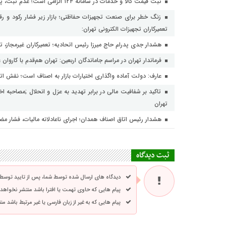
ثبت قیمت کالا و خدمات در سامانه ۱۲۴ الزامی است؛ عدم ثبت، پس از ۱۵ روز تخلف محسوب می‌شود
زنگ خطر برای صنعت تجهیزات حفاظتی؛ بازار زیر فشار رکود و رقا
تعمیرکاران تجهیزات الکترونی تهران:
هشدار جدی پدرام حاج میرزا رئیس اتحادیه؛ تعمیرکاران غیرمجاز، ته
فرماندار تهران در مراسم جاماندگان اربعین: تهران هم‌قدم با کاروان
عارف: دولت آماده واگذاری اختیارات بازار به اصناف است؛ نقش اتحاد
تاکید بر شفافیت مالی در برابر تهدید به عزل و انحلال ;مصاحبه ا
تهران
هشدار رئیس اتاق اصناف همدان؛ اجرای ناعادلانه مالیات، فشار مض
ثبت دیدگاه
دیدگاه های ارسال شده توسط شما، پس از تایید توسط
پیام هایی که حاوی تهمت یا افترا باشد منتشر نخواهد
پیام هایی که به غیر از زبان فارسی یا غیر مرتبط باشد م