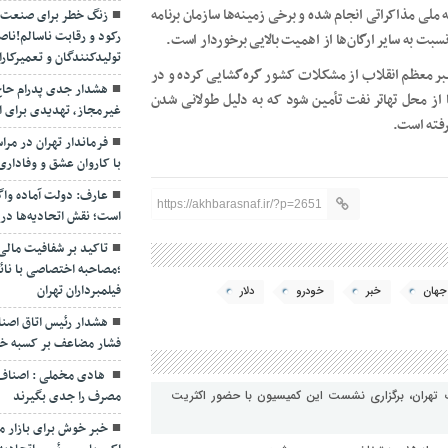
ملی مذاکراتی انجام شده و برخی زمینه‌ها سازمان برنامه
زنگ خطر برای صنعت ت
رکود و رقابت ناسالم!ناص
بت به سایر ارگان‌ها از اهمیت بالایی برخوردار است.
تولیدکنندگان و تعمیرکار
بر معظم انقلاب از مشکلات کشور گره‌گشایی کرده و در
هشدار جدی پدرام حاج 
ا از محل تهاتر نفت تأمین شود که به دلیل طولانی شدن
غیرمجاز، تهدیدی برای ای
رفته است.
فرماندار تهران در مرا
با کاروان عشق و وفاداری
عارف: دولت آماده واگذ
https://akhbarasnaf.ir/?p=2651
است؛ نقش اتحادیه‌ها در ت
تاکید بر شفافیت مالی 
;مصاحبه اختصاصی با نائ
فیلمبرداران تهران
جهان
خبر
خودرو
دلار
هشدار رئیس اتاق اصنا
فشار مضاعف بر کسبه خر
هادی مخملی : اصناف 
مصرف را جدی بگیرند
 تهران، برگزاری نشست این کمیسیون با حضور اکثریت