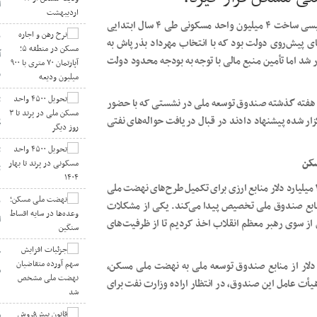
ا
یکی‌از وعده‌های انتخاباتی سیدابراهیم رئیسی ساخت ۴ میلیون واحد مسکونی طی ۴ سال ابتدایی
های پیش‌روی دولت بود که با انتخاب مهرداد بذرپاش به
 شد اما تأمین منبع مالی با توجه به بودجه محدود دولت
و
 هفته گذشته صندوق توسعه ملی در نشستی که با حضور
پ
ار شده پیشنهاد دادند در قبال دریافت حواله‌های نفتی
ت
مهرداد بذرپاش وزیر راه و شهرسازی ماه اخیر (۶ مهر) از تخصیص ۲ میلیارد دلار منابع ارزی برای تکمیل طرح‌های نهضت ملی
ن
 محل تهاتر نفت و منابع صندوق ملی تخصیص پیدا می‌کند. یکی از مشکلات
ا
 سوی رهبر معظم انقلاب اخذ کردیم تا از ظرفیت‌های
ج
دلار از منابع صندوق توسعه ملی به نهضت ملی مسکن،
م
هیأت عامل این صندوق، در انتظار اراده وزارت نفت برای
ق