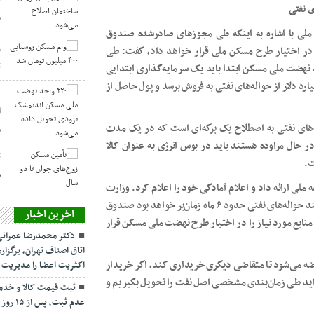
م
ی با اشاره به اینکه طی مجوزهای صادرشده صندوق
یافت حواله‌های نفتی مبلغ ۲ میلیارد دلار در اختیار طرح مسکن ملی قرار خواهد داد، گفت: طی
ت
رای تأمین منبع مالی ساخت ۴ میلیون واحد نهضت ملی مسکن ابتدا باید یک سرمایه‌گذاری ابتدایی
ود سپس پس‌از اخذ مجوز از سوی رهبر معظم انقلاب ۲ میلیارد دلار از حواله‌های نفتی به فروش برسد و پول حاصل از
ا
‌های نفتی به اصطلاح یک برگه‌ای است که در یک مدت
م
 حال مراوده هستند باید در بوس انرژی به عنوان کالا
ت
ت.
س
ا صندوق توسعه ملی ارائه داد و اعلام آمادگی خود را اعلام کرد. وزارت
راه و شهرسازی امکان دارد توان نقد کردن حواله‌ها را ندارد زیرا فرآیند حواله‌های نفتی حدود ۶ ماه زمان‌بر خواهد بود صندوق
اخرین اخبار
ابع مورد نیاز را در اختیار طرح نهضت ملی مسکن قرار
دکتر محمدرضا عمرانی
اتاق اصناف تهران، برگز
رضه می‌شود تا متقاضی دیگری خریداری کند، اگر خریدار
اکثریت اعضا را مدیریت 
باید طی زمان‌بندی مشخصی اصل نفت را تحویل بگیریم و
عدم ثبت، پس از ۱۵ روز تخلف محسوب می‌شود