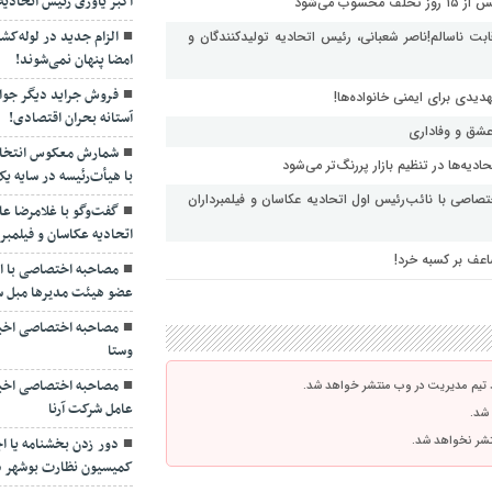
اکبر یاوری رئیس اتحادیه 
الزام جدید در لوله‌ک
بت ناسالم!ناصر شعبانی، رئیس اتحادیه تولیدکنندگان و
امضا پنهان نمی‌شوند!
فروش جراید دیگر جواب
دیدی برای ایمنی خانواده‌ها!
آستانه بحران اقتصادی!
 عشق و وفاداری
شمارش معکوس انتخابا
یه‌ها در تنظیم بازار پررنگ‌تر می‌شود
با هیأت‌رئیسه در سایه 
ختصاصی با نائب‌رئیس اول اتحادیه عکاسان و فیلمبرداران
گفت‌وگو با غلامرضا ع
اتحادیه عکاسان و فیلمبرداران تهرا
اعف بر کسبه خرد!
مصاحبه اختصاصی با ا
عضو هیئت مدیرها مبل سا
مصاحبه اختصاصی اخبار
وستا
مصاحبه اختصاصی اخبا
 تیم مدیریت در وب منتشر خواهد شد.
عامل شرکت آرنا
 شد.
نتشر نخواهد شد.
دور زدن بخشنامه یا ا
کمیسیون نظارت بوشهر درب