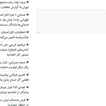
ورود نهاد ریاست‌جمهو
تهران به گزارش تخلفات 
صندلی ۸ نفره ا
طهرانی رفت! پایان یک د
صندلی‌ها ماندگار نیستند
انتخابات اتاق اصناف 
هیأت‌رئیسه تغییر می‌کند
ابراهیم کریمی خبر داد
کتاب‌های قاچاق/ حمایت 
دستور کار اتحادیه
سعید میرزایی: بازار ر
رنگ دیگر اولویت خانواده
کامبیز فرقانی پیله‌رود
قطعی گاز استان پایان یا
اهدای ۲۵۲ هزا
ماندگار از اتحادیه عینک 
در انتظار حمایت!