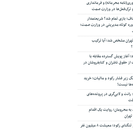
ری(نامه محرمانه) و فرمانداری
و ترک‌فعل‌ها در وزارت صمت
تاق اصناف؛ بازی تمام شد؟ شریعتمدار
وره کوتاه مدیریتی در وزارت صمت؛
تهران مشخص شد؛ آیا ترکیب
؟
؛ آغاز پویش گسترده مقابله با
از حقوق ناشران و کتابفروشان در
نگ زیر فشار رکود و مالیات؛ خرید
‌ها نیست!
: رانت و لابی‌گری در پرونده‌های
فت
ر عینک به محرومان؛ روایت یک اقدام
تهران
فرش دستباف ایران در تنگنای رکود؛ معیشت ۸ میلیون نفر