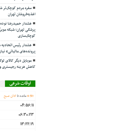
اغذیه‌فروشان تهران
هشدار حمیدرضا نوده‌ف
پزشکی تهران؛ شبکه مویر
کوچک‌سازی
هشدار رئیس اتحادیه 
پرونده‌های مالیاتی» نیا
موبایل دیگر کالای لو
کاهش هزینه رجیستری و 
اوقات شرعی
92
:
6
مانده تا
اذان صبح
04:56:11
06:30:23
13:22:19