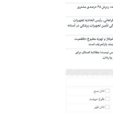
سفره مردم کوچک‌تر شد؛ ریزش ۴۵ درصدی مشتری
راهانی، رئیس اتحادیه تجهیزات
گی تأمین تجهیزات پزشکی در آستانه
شوفاژ و تهویه مطبوع؛ «قطعیت
زمند بازتعریف است
کس نیست؛ مطالبه اصناف برای
واردات
اذان صبح
طلوع خورشید
اذان ظهر