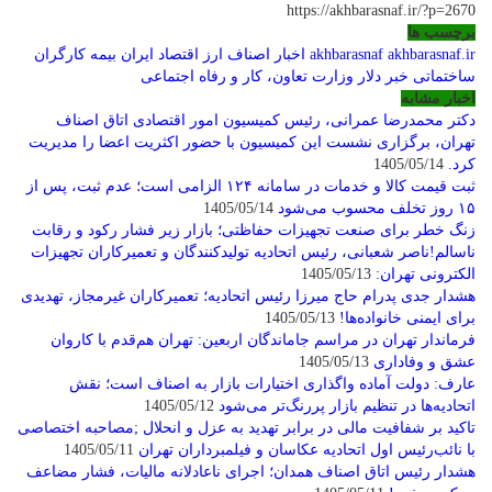
https://akhbarasnaf.ir/?p=2670
برچسب ها
akhbarasnaf.ir
akhbarasnaf
اخبار اصناف
ارز
اقتصاد
ایران
بیمه کارگران
ساختماتی
خبر
دلار
وزارت تعاون، کار و رفاه اجتماعی
اخبار مشابه
دکتر محمدرضا عمرانی، رئیس کمیسیون امور اقتصادی اتاق اصناف
تهران، برگزاری نشست این کمیسیون با حضور اکثریت اعضا را مدیریت
کرد.
1405/05/14
ثبت قیمت کالا و خدمات در سامانه ۱۲۴ الزامی است؛ عدم ثبت، پس از
۱۵ روز تخلف محسوب می‌شود
1405/05/14
زنگ خطر برای صنعت تجهیزات حفاظتی؛ بازار زیر فشار رکود و رقابت
ناسالم!ناصر شعبانی، رئیس اتحادیه تولیدکنندگان و تعمیرکاران تجهیزات
الکترونی تهران:
1405/05/13
هشدار جدی پدرام حاج میرزا رئیس اتحادیه؛ تعمیرکاران غیرمجاز، تهدیدی
برای ایمنی خانواده‌ها!
1405/05/13
فرماندار تهران در مراسم جاماندگان اربعین: تهران هم‌قدم با کاروان
عشق و وفاداری
1405/05/13
عارف: دولت آماده واگذاری اختیارات بازار به اصناف است؛ نقش
اتحادیه‌ها در تنظیم بازار پررنگ‌تر می‌شود
1405/05/12
تاکید بر شفافیت مالی در برابر تهدید به عزل و انحلال ;مصاحبه اختصاصی
با نائب‌رئیس اول اتحادیه عکاسان و فیلمبرداران تهران
1405/05/11
هشدار رئیس اتاق اصناف همدان؛ اجرای ناعادلانه مالیات، فشار مضاعف