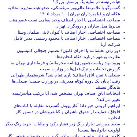
هیأت‌رئیسه در سایه یک پرسش بزرگ!
گفت‌وگو با غلامرضا عالی‌پور مرغملکی، عضو هیئت‌مدیره اتحادیه
عکاسان و فیلمبرداران تهران | ۱۰ مرداد ۱۴۰۵
مصاحبه اختصاصی با اخبار اصناف وحید پیغامی نسب عضو هیئت
مدیرها مبل سازان و درودگران تهران
مصاحبه اختصاصی اخبار اصناف با کیوان ثابتی مبلمان وستا
مصاحبه اختصاصی اخبار اصناف با محمود رستمی مدیر عامل
شرکت آرنا
دور زدن بخشنامه یا اجرای قانون؟ تصمیم جنجالی کمیسیون
نظارت بوشهر درباره ادغام اتحادیه‌ها!
ورود نهاد ریاست‌جمهوری(نامه محرمانه) و فرمانداری تهران به
گزارش تخلفات و ترک‌فعل‌ها در وزارت صمت
صندلی ۸ نفره اتاق اصناف؛ بازی تمام شد؟ شریعتمدار طهرانی
رفت! پایان یک دوره کوتاه مدیریتی در وزارت صمت؛ صندلی‌ها
ماندگار نیستند
انتخابات اتاق اصناف تهران مشخص شد؛ آیا ترکیب هیأت‌رئیسه
تغییر می‌کند؟
ابراهیم کریمی خبر داد؛ آغاز پویش گسترده مقابله با کتاب‌های
قاچاق/ حمایت از حقوق ناشران و کتابفروشان در دستور کار
اتحادیه
سعید میرزایی: بازار رنگ زیر فشار رکود و مالیات؛ خرید رنگ دیگر
اولویت خانواده‌ها نیست!
کامبیز فرقانی پیله‌رود: رانت و لابی‌گری در پرونده‌های قطعی گاز