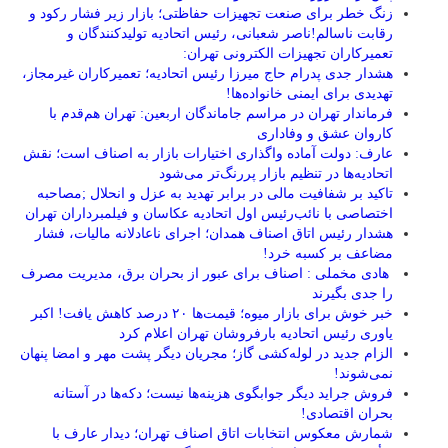
زنگ خطر برای صنعت تجهیزات حفاظتی؛ بازار زیر فشار رکود و
رقابت ناسالم!ناصر شعبانی، رئیس اتحادیه تولیدکنندگان و
تعمیرکاران تجهیزات الکترونی تهران:
هشدار جدی پدرام حاج میرزا رئیس اتحادیه؛ تعمیرکاران غیرمجاز،
تهدیدی برای ایمنی خانواده‌ها!
فرماندار تهران در مراسم جاماندگان اربعین: تهران هم‌قدم با
کاروان عشق و وفاداری
عارف: دولت آماده واگذاری اختیارات بازار به اصناف است؛ نقش
اتحادیه‌ها در تنظیم بازار پررنگ‌تر می‌شود
تاکید بر شفافیت مالی در برابر تهدید به عزل و انحلال ;مصاحبه
اختصاصی با نائب‌رئیس اول اتحادیه عکاسان و فیلمبرداران تهران
هشدار رئیس اتاق اصناف همدان؛ اجرای ناعادلانه مالیات، فشار
مضاعف بر کسبه خرد!
هادی مخملی : اصناف برای عبور از بحران برق، مدیریت مصرف
را جدی بگیرند
خبر خوش برای بازار میوه؛ قیمت‌ها ۲۰ درصد کاهش یافت! اکبر
یاوری رئیس اتحادیه بارفروشان تهران اعلام کرد
الزام جدید در لوله‌کشی گاز؛ مجریان دیگر پشت مهر و امضا پنهان
نمی‌شوند!
فروش جراید دیگر جوابگوی هزینه‌ها نیست؛ دکه‌ها در آستانه
بحران اقتصادی!
شمارش معکوس انتخابات اتاق اصناف تهران؛ دیدار عارف با