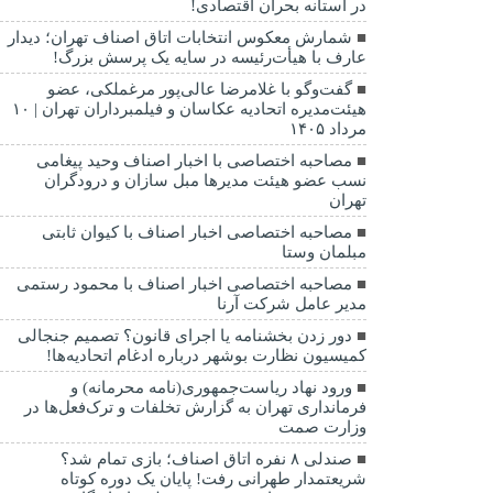
در آستانه بحران اقتصادی!
شمارش معکوس انتخابات اتاق اصناف تهران؛ دیدار
عارف با هیأت‌رئیسه در سایه یک پرسش بزرگ!
گفت‌وگو با غلامرضا عالی‌پور مرغملکی، عضو
هیئت‌مدیره اتحادیه عکاسان و فیلمبرداران تهران | ۱۰
مرداد ۱۴۰۵
مصاحبه اختصاصی با اخبار اصناف وحید پیغامی
نسب عضو هیئت مدیرها مبل سازان و درودگران
تهران
مصاحبه اختصاصی اخبار اصناف با کیوان ثابتی
مبلمان وستا
مصاحبه اختصاصی اخبار اصناف با محمود رستمی
مدیر عامل شرکت آرنا
دور زدن بخشنامه یا اجرای قانون؟ تصمیم جنجالی
کمیسیون نظارت بوشهر درباره ادغام اتحادیه‌ها!
ورود نهاد ریاست‌جمهوری(نامه محرمانه) و
فرمانداری تهران به گزارش تخلفات و ترک‌فعل‌ها در
وزارت صمت
صندلی ۸ نفره اتاق اصناف؛ بازی تمام شد؟
شریعتمدار طهرانی رفت! پایان یک دوره کوتاه