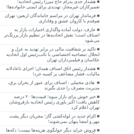
هشدار جدی پدرام حاج میرزا رئیس اتحادیه؛
تعمیرکاران غیرمجاز، تهدیدی برای ایمنی خانواده‌ها!
فرماندار تهران در مراسم جاماندگان اربعین: تهران
هم‌قدم با کاروان عشق و وفاداری
عارف: دولت آماده واگذاری اختیارات بازار به
اصناف است؛ نقش اتحادیه‌ها در تنظیم بازار پررنگ‌تر
می‌شود
تاکید بر شفافیت مالی در برابر تهدید به عزل و
انحلال ;مصاحبه اختصاصی با نائب‌رئیس اول اتحادیه
عکاسان و فیلمبرداران تهران
هشدار رئیس اتاق اصناف همدان؛ اجرای ناعادلانه
مالیات، فشار مضاعف بر کسبه خرد!
هادی مخملی : اصناف برای عبور از بحران برق،
مدیریت مصرف را جدی بگیرند
خبر خوش برای بازار میوه؛ قیمت‌ها ۲۰ درصد
کاهش یافت! اکبر یاوری رئیس اتحادیه بارفروشان
تهران اعلام کرد
الزام جدید در لوله‌کشی گاز؛ مجریان دیگر پشت
مهر و امضا پنهان نمی‌شوند!
فروش جراید دیگر جوابگوی هزینه‌ها نیست؛ دکه‌ها