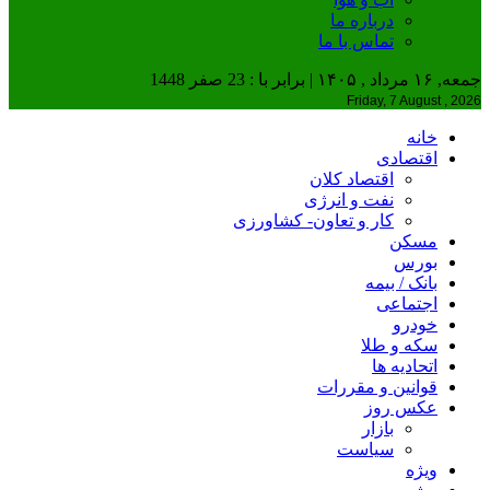
درباره ما
تماس با ما
جمعه, ۱۶ مرداد , ۱۴۰۵ | برابر با : 23 صفر 1448
Friday, 7 August , 2026
خانه
اقتصادی
اقتصاد کلان
نفت و انرژی
کار و تعاون- کشاورزی
مسکن
بورس
بانک / بیمه
اجتماعی
خودرو
سکه و طلا
اتحادیه ها
قوانین و مقررات
عکس روز
بازار
سیاست
ویژه