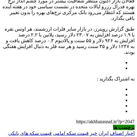
فعالان بازار اکنون منتظر شفافیت بیشتر در مورد چشم انداز نرخ
بهره فدرال رزرو ایالات متحده در نشست سیاسی خود در هفته آینده
هستند که انتظار می‌رود بانک مرکزی نرخ‌های بهره را بدون تغییر
باقی بگذارد.
طبق گزارش رویترز، در بازار سایر فلزات ارزشمند، هر اونس نقره
با ۱.۹ درصد افزایش به ۲۳.۰۷ دلار رسید، پلاتین با ۲.۲ درصد
افزایش به ۹۲۶ دلار و ۵۵ سنت و پالادیوم ۰.۳ درصد کاهش یافت و
به ۱۲۴۷ دلار و ۳۵ سنت رسید و هر سه فلز به دنبال افزایش هفتگی
بودند.
به اشتراک بگذارید :
https://akhbarasnaf.ir/?p=2047
برچسب ها
اخبار اصناف
ایران
خبر
قیمت سکه امامی
قیمت سکه های بانکی