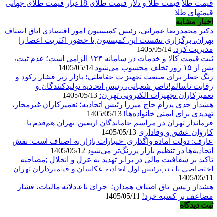
قیمت طلا
قیمت طلا و دلار
قیمت طلای 18عیار
قیمت طلای جهانی
قیمتهای طلا
اخبار مشابه
دکتر محمدرضا عمرانی، رئیس کمیسیون امور اقتصادی اتاق اصناف
تهران، برگزاری نشست این کمیسیون با حضور اکثریت اعضا را
مدیریت کرد.
1405/05/14
ثبت قیمت کالا و خدمات در سامانه ۱۲۴ الزامی است؛ عدم ثبت،
پس از ۱۵ روز تخلف محسوب می‌شود
1405/05/14
زنگ خطر برای صنعت تجهیزات حفاظتی؛ بازار زیر فشار رکود و
رقابت ناسالم!ناصر شعبانی، رئیس اتحادیه تولیدکنندگان و
تعمیرکاران تجهیزات الکترونی تهران:
1405/05/13
هشدار جدی پدرام حاج میرزا رئیس اتحادیه؛ تعمیرکاران غیرمجاز،
تهدیدی برای ایمنی خانواده‌ها!
1405/05/13
فرماندار تهران در مراسم جاماندگان اربعین: تهران هم‌قدم با
کاروان عشق و وفاداری
1405/05/13
عارف: دولت آماده واگذاری اختیارات بازار به اصناف است؛ نقش
اتحادیه‌ها در تنظیم بازار پررنگ‌تر می‌شود
1405/05/12
تاکید بر شفافیت مالی در برابر تهدید به عزل و انحلال ;مصاحبه
اختصاصی با نائب‌رئیس اول اتحادیه عکاسان و فیلمبرداران تهران
1405/05/11
هشدار رئیس اتاق اصناف همدان؛ اجرای ناعادلانه مالیات، فشار
مضاعف بر کسبه خرد!
1405/05/11
ثبت دیدگاه