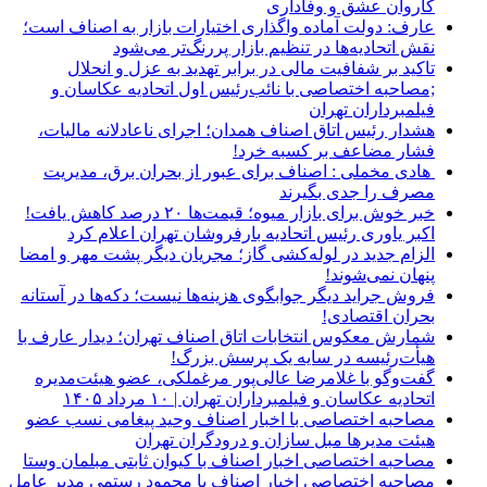
کاروان عشق و وفاداری
عارف: دولت آماده واگذاری اختیارات بازار به اصناف است؛
نقش اتحادیه‌ها در تنظیم بازار پررنگ‌تر می‌شود
تاکید بر شفافیت مالی در برابر تهدید به عزل و انحلال
;مصاحبه اختصاصی با نائب‌رئیس اول اتحادیه عکاسان و
فیلمبرداران تهران
هشدار رئیس اتاق اصناف همدان؛ اجرای ناعادلانه مالیات،
فشار مضاعف بر کسبه خرد!
هادی مخملی : اصناف برای عبور از بحران برق، مدیریت
مصرف را جدی بگیرند
خبر خوش برای بازار میوه؛ قیمت‌ها ۲۰ درصد کاهش یافت!
اکبر یاوری رئیس اتحادیه بارفروشان تهران اعلام کرد
الزام جدید در لوله‌کشی گاز؛ مجریان دیگر پشت مهر و امضا
پنهان نمی‌شوند!
فروش جراید دیگر جوابگوی هزینه‌ها نیست؛ دکه‌ها در آستانه
بحران اقتصادی!
شمارش معکوس انتخابات اتاق اصناف تهران؛ دیدار عارف با
هیأت‌رئیسه در سایه یک پرسش بزرگ!
گفت‌وگو با غلامرضا عالی‌پور مرغملکی، عضو هیئت‌مدیره
اتحادیه عکاسان و فیلمبرداران تهران | ۱۰ مرداد ۱۴۰۵
مصاحبه اختصاصی با اخبار اصناف وحید پیغامی نسب عضو
هیئت مدیرها مبل سازان و درودگران تهران
مصاحبه اختصاصی اخبار اصناف با کیوان ثابتی مبلمان وستا
مصاحبه اختصاصی اخبار اصناف با محمود رستمی مدیر عامل