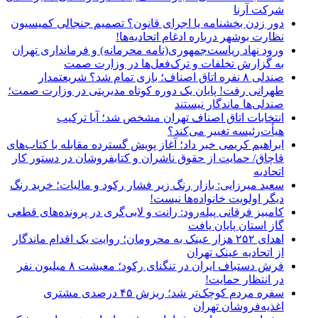
شرکت آرنا
دور زدن بخشنامه یا اجرای قانون؟ تصمیم جنجالی کمیسیون
نظارت بوشهر درباره ادغام اتحادیه‌ها!
ورود نهاد ریاست‌جمهوری(نامه محرمانه) و فرمانداری تهران
به گزارش تخلفات و ترک‌فعل‌ها در وزارت صمت
صندلی ۸ نفره اتاق اصناف؛ بازی تمام شد؟ شریعتمدار
طهرانی رفت! پایان یک دوره کوتاه مدیریتی در وزارت صمت؛
صندلی‌ها ماندگار نیستند
انتخابات اتاق اصناف تهران مشخص شد؛ آیا ترکیب
هیأت‌رئیسه تغییر می‌کند؟
ابراهیم کریمی خبر داد؛ آغاز پویش گسترده مقابله با کتاب‌های
قاچاق/ حمایت از حقوق ناشران و کتابفروشان در دستور کار
اتحادیه
سعید میرزایی: بازار رنگ زیر فشار رکود و مالیات؛ خرید رنگ
دیگر اولویت خانواده‌ها نیست!
کامبیز فرقانی پیله‌رود: رانت و لابی‌گری در پرونده‌های قطعی
گاز استان پایان یافت
اهدای ۲۵۲ هزار عینک به محرومان؛ روایت یک اقدام ماندگار
از اتحادیه عینک تهران
فرش دستباف ایران در تنگنای رکود؛ معیشت ۸ میلیون نفر
در انتظار حمایت!
سفره مردم کوچک‌تر شد؛ ریزش ۴۵ درصدی مشتری
اغذیه‌فروشان تهران