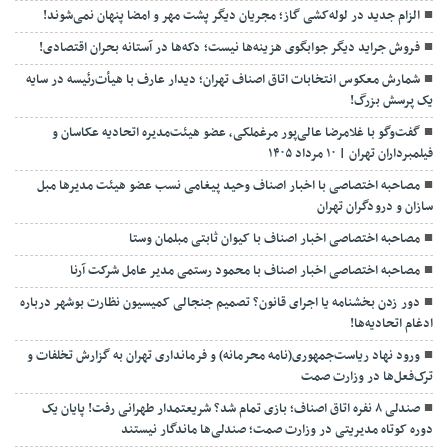
الزام جدید در لوله‌کشی گاز؛ مجریان دیگر پشت مهر و امضا پنهان نمی‌شوند!
فروش جراید دیگر جوابگوی هزینه‌ها نیست؛ دکه‌ها در آستانه بحران اقتصادی!
شمارش معکوس انتخابات اتاق اصناف تهران؛ دیدار عارف با هیأت‌رئیسه در سایه
یک پرسش بزرگ!
گفت‌وگو با غلامرضا عالی‌پور مرغملکی، عضو هیئت‌مدیره اتحادیه عکاسان و
فیلمبرداران تهران | ۱۰ مرداد ۱۴۰۵
مصاحبه اختصاصی با اخبار اصناف وحید پیغامی نسب عضو هیئت مدیرها مبل
سازان و درودگران تهران
مصاحبه اختصاصی اخبار اصناف با کیوان ثابتی مبلمان وستا
مصاحبه اختصاصی اخبار اصناف با محمود رستمی مدیر عامل شرکت آرنا
دور زدن بخشنامه یا اجرای قانون؟ تصمیم جنجالی کمیسیون نظارت بوشهر درباره
ادغام اتحادیه‌ها!
ورود نهاد ریاست‌جمهوری(نامه محرمانه) و فرمانداری تهران به گزارش تخلفات و
ترک‌فعل‌ها در وزارت صمت
صندلی ۸ نفره اتاق اصناف؛ بازی تمام شد؟ شریعتمدار طهرانی رفت! پایان یک
دوره کوتاه مدیریتی در وزارت صمت؛ صندلی‌ها ماندگار نیستند