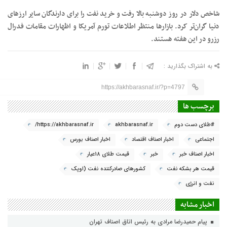
شاخص دلار در روز دوشنبه بالا رفت و خرید نفت را برای دارندگان سایر ارزهای
دنیا گران‌تر کرد. بازارها منتظر اطلاعات تورم آمریکا و اظهارات مقامات فدرال
رزرو در این هفته هستند.
به اشتراک بگذارید :
https://akhbarasnaf.ir/?p=4797
برچسب ها
#طلای دست دوم
akhbarasnaf.ir
https://akhbarasnaf.ir/
اجتماعی
اخبار اصناف اقتصاد
اخبار اصناف بورس
اخبار اصناف خبر
خبر
قیمت طلای 18عیار
قیمت هر بشکه نفت
کشورهای صادرکننده نفت (اوپک
نفت و انرژی
اخبار مشابه
پیام حمیدرضا مرادی به رئیس اتاق اصناف تهران