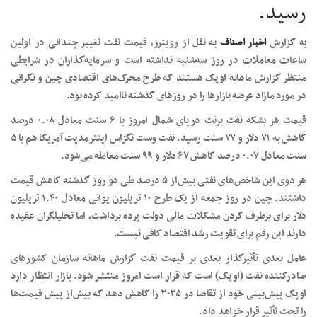
رسید.
به گزارش
اخبار اصناف
به نقل از رویترز، قیمت نفت تغییر چندانی در اولین
ساعات معاملات در روز سه‌شنبه نداشته است و سرمایه‌گذاران در شرایطی
منتظر گزارش ماهانه اوپک هستند که طرح محرک‌های اقتصادی چین و نگرانی
در مورد مازاد عرضه بازارها را در روزهای گذشته ناامید کرده بود.
قیمت هر بشکه نفت برنت دریای شمال امروز با ۶ سنت معادل ۰.۰۸ درصد
کاهش به ۷۱ دلار و ۷۷ سنت رسید. نفت وست تگزاس اینترمدیت آمریکا هم با ۵
سنت معادل ۰.۰۷ درصد کاهش ۶۷ دلار و ۹۹ سنت معامله می‌شود.
هر دوی این شاخص‌های نفتی بیش‌از ۵ درصد طی دو روز گذشته کاهش قیمت
داشتند. چین در روز جمعه از یک طرح ۱۰ تریلیون یوانی معادل ۱.۴۰ تریلیون
دلار برای برطرف کردن مشکلات مالی دولت پرده برداشت، اما تحلیلگران عقیده
دارند این رقم برای تقویت رشد اقتصاد کافی نیست.
عامل بعدی تأثیرگذار بعدی بر قیمت نفت گزارش ماهانه سازمان کشورهای
صادرکننده نفت (اوپک) است که قرار است امروز منتشر شود. بازار انتظار دارد
اوپک پیش‌بینی خود از تقاضا در ۲۰۲۵ را کاهش دهد که بیش‌از پیش قیمت‌ها
را تحت تأثیر قرار خواهد داد.