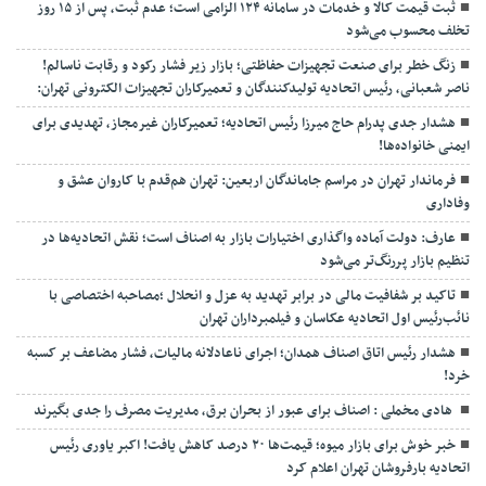
ثبت قیمت کالا و خدمات در سامانه ۱۲۴ الزامی است؛ عدم ثبت، پس از ۱۵ روز
تخلف محسوب می‌شود
زنگ خطر برای صنعت تجهیزات حفاظتی؛ بازار زیر فشار رکود و رقابت ناسالم!
ناصر شعبانی، رئیس اتحادیه تولیدکنندگان و تعمیرکاران تجهیزات الکترونی تهران:
هشدار جدی پدرام حاج میرزا رئیس اتحادیه؛ تعمیرکاران غیرمجاز، تهدیدی برای
ایمنی خانواده‌ها!
فرماندار تهران در مراسم جاماندگان اربعین: تهران هم‌قدم با کاروان عشق و
وفاداری
عارف: دولت آماده واگذاری اختیارات بازار به اصناف است؛ نقش اتحادیه‌ها در
تنظیم بازار پررنگ‌تر می‌شود
تاکید بر شفافیت مالی در برابر تهدید به عزل و انحلال ;مصاحبه اختصاصی با
نائب‌رئیس اول اتحادیه عکاسان و فیلمبرداران تهران
هشدار رئیس اتاق اصناف همدان؛ اجرای ناعادلانه مالیات، فشار مضاعف بر کسبه
خرد!
هادی مخملی : اصناف برای عبور از بحران برق، مدیریت مصرف را جدی بگیرند
خبر خوش برای بازار میوه؛ قیمت‌ها ۲۰ درصد کاهش یافت! اکبر یاوری رئیس
اتحادیه بارفروشان تهران اعلام کرد