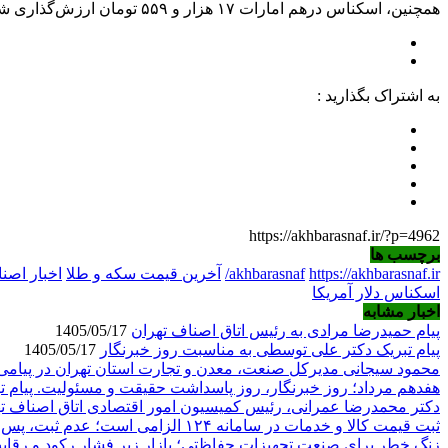
همچنین، اسکناس درهم امارات ۱۷ هزار و ۵۵۹ تومان ارزش‌گذاری شده و نرخ حواله درهم نیز ۱۷ هزار و ۸۱ تومان است.
به اشتراک بگذارید :
https://akhbarasnaf.ir/?p=4962
برچسب ها
https://akhbarasnaf.ir/
akhbarasnaf
آخرین قیمت سکه و طلا
اخبار اصن
اسکناس دلار آمریکا
اخبار مشابه
پیام حمیدرضا مرادی به رئیس اتاق اصناف تهران
1405/05/17
پیام تبریک دکتر علی توسطی به مناسبت روز خبرنگار
1405/05/17
محمود سیجانی مدیرکل صنعت، معدن و تجارت استان تهران در پیامی فرارسیدن ۱۷مرداد ماه روز خبرنگ
هفدهم مرداد؛ روز خبرنگار، روز پاسداشت حقیقت و مسئولیت. پیام ت
دکتر محمدرضا عمرانی، رئیس کمیسیون امور اقتصادی اتاق اصناف ته
ثبت قیمت کالا و خدمات در سامانه ۱۲۴ الزامی است؛ عدم ثبت، پس از ۱۵ روز تخلف محسوب می‌شود
زنگ خطر برای صنعت تجهیزات حفاظتی؛ بازار زیر فشار رکود و رقابت ن