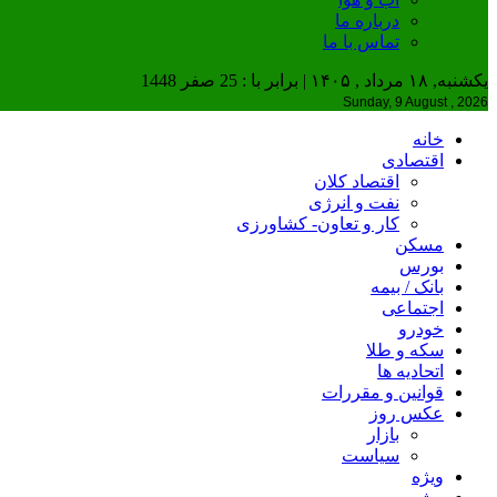
درباره ما
تماس با ما
یکشنبه, ۱۸ مرداد , ۱۴۰۵ | برابر با : 25 صفر 1448
Sunday, 9 August , 2026
خانه
اقتصادی
اقتصاد کلان
نفت و انرژی
کار و تعاون- کشاورزی
مسکن
بورس
بانک / بیمه
اجتماعی
خودرو
سکه و طلا
اتحادیه ها
قوانین و مقررات
عکس روز
بازار
سیاست
ویژه