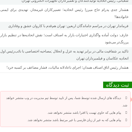
شعبانی، رئیس اتحادیه تولیدکنندگان و تعمیرکاران تجهیزات الکترونی تهران:
هشدار جدی پدرام حاج میرزا رئیس اتحادیه؛ تعمیرکاران غیرمجاز، تهدیدی برای ایمنی
خانواده‌ها!
فرماندار تهران در مراسم جاماندگان اربعین: تهران هم‌قدم با کاروان عشق و وفاداری
عارف: دولت آماده واگذاری اختیارات بازار به اصناف است؛ نقش اتحادیه‌ها در تنظیم بازار
پررنگ‌تر می‌شود
تاکید بر شفافیت مالی در برابر تهدید به عزل و انحلال ;مصاحبه اختصاصی با نائب‌رئیس اول
اتحادیه عکاسان و فیلمبرداران تهران
هشدار رئیس اتاق اصناف همدان؛ اجرای ناعادلانه مالیات، فشار مضاعف بر کسبه خرد!
ثبت دیدگاه
دیدگاه های ارسال شده توسط شما، پس از تایید توسط تیم مدیریت در وب منتشر خواهد
شد.
پیام هایی که حاوی تهمت یا افترا باشد منتشر نخواهد شد.
پیام هایی که به غیر از زبان فارسی یا غیر مرتبط باشد منتشر نخواهد شد.