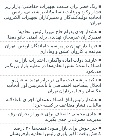
زنگ خطر برای صنعت تجهیزات حفاظتی؛ بازار زیر
فشار رکود و رقابت ناسالم!ناصر شعبانی، رئیس
اتحادیه تولیدکنندگان و تعمیرکاران تجهیزات الکترونی
تهران:
هشدار جدی پدرام حاج میرزا رئیس اتحادیه؛
تعمیرکاران غیرمجاز، تهدیدی برای ایمنی خانواده‌ها!
فرماندار تهران در مراسم جاماندگان اربعین: تهران
هم‌قدم با کاروان عشق و وفاداری
عارف: دولت آماده واگذاری اختیارات بازار به
اصناف است؛ نقش اتحادیه‌ها در تنظیم بازار پررنگ‌تر
می‌شود
تاکید بر شفافیت مالی در برابر تهدید به عزل و
انحلال ;مصاحبه اختصاصی با نائب‌رئیس اول اتحادیه
عکاسان و فیلمبرداران تهران
هشدار رئیس اتاق اصناف همدان؛ اجرای ناعادلانه
مالیات، فشار مضاعف بر کسبه خرد!
هادی مخملی : اصناف برای عبور از بحران برق،
مدیریت مصرف را جدی بگیرند
خبر خوش برای بازار میوه؛ قیمت‌ها ۲۰ درصد
کاهش یافت! اکبر یاوری رئیس اتحادیه بارفروشان