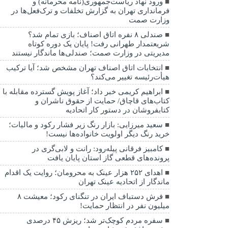
ورود نهاد ریاست‌جمهوری(نامه محرمانه) و
فرمانداری تهران به گزارش تخلفات و ترک‌فعل‌ها در
وزارت صمت
صندلی ۸ نفره اتاق اصناف؛ بازی تمام شد؟
شریعتمدار طهرانی رفت! پایان یک دوره کوتاه
مدیریتی در وزارت صمت؛ صندلی‌ها ماندگار نیستند
انتخابات اتاق اصناف تهران مشخص شد؛ آیا ترکیب
هیأت‌رئیسه تغییر می‌کند؟
ابراهیم کریمی خبر داد؛ آغاز پویش گسترده مقابله با
کتاب‌های قاچاق/ حمایت از حقوق ناشران و
کتابفروشان در دستور کار اتحادیه
سعید میرزایی: بازار رنگ زیر فشار رکود و مالیات؛
خرید رنگ دیگر اولویت خانواده‌ها نیست!
کامبیز فرقانی پیله‌رود: رانت و لابی‌گری در
پرونده‌های قطعی گاز استان پایان یافت
اهدای ۲۵۲ هزار عینک به محرومان؛ روایت یک اقدام
ماندگار از اتحادیه عینک تهران
فرش دستباف ایران در تنگنای رکود؛ معیشت ۸
میلیون نفر در انتظار حمایت!
سفره مردم کوچک‌تر شد؛ ریزش ۴۵ درصدی