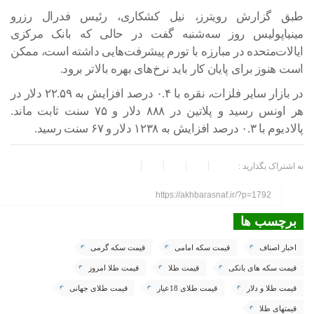
طبق گزارش رویترز، نیل کشکاری، رئیس فدرال رزرو
مینیاپولیس روز سه‌شنبه گفت در حالی که بانک مرکزی
ایالات‌متحده در مبارزه با تورم پیشرفت‌هایی داشته است، ممکن
است هنوز برای پایان کار باید نرخ‌های بهره بالاتر برود.
در بازار سایر فلزات، نقره با ۰.۴ درصد افزایش به ۲۲.۵۹ دلار در
هر اونس رسید و پلاتین در ۸۸۸ دلار و ۷۵ سنت ثابت ماند.
پالادیوم با ۰.۳ درصد افزایش به ۱۲۳۸ دلار و ۶۷ سنت رسید.
به اشتراک بگذارید :
https://akhbarasnaf.ir/?p=1792
برچسب ها
اخبار اصناف
قیمت سکه امامی
قیمت سکه گرمی
قیمت سکه های بانکی
قیمت طلا
قیمت طلا امروز
قیمت طلا و دلار
قیمت طلای 18عیار
قیمت طلای جهانی
قیمتهای طلا