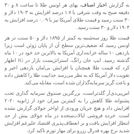
به گزارش
اخبار اصناف
، بهای هر اونس طلا تا ساعت ۸ و ۳۰
دقیقه صبح به وقت شرقی با ۱.۷ درصد افزایش به ۱۹۰۳ دلار و
۳۰ سنت رسید و قیمت طلای آمریکا نیز با ۰.۰۹ درصد افزایش به
۱۹۰۴ دلار و ۳۰ سنت رسید.
قیمت طلا روز سه‌شنبه به کمتر از ۱۸۹۵ دلار و ۵۰ سنت در هر
اونس رسید که ضعیف‌ترین سطح آن از پایان ژوئن است زیرا
بازدهی ۱۰ ساله خزانه‌داری آمریکا به بالاترین حد خود در ۱۰ ماه
گذشته رسید. ایپ جان رانگ، استراتژیست بازار در IG اظهار
کرد که قیمت طلا همچنان با افزایش بی‌امان بازدهی اخیر و
تقویت دلار آمریکا که به نظر می‌رسد جذابیت طلا را کاهش داده
و باعث گریز سرمایه‌گذاران شده است، مقابله می‌کند.
اس‌پی‌دی‌آر گلدتراست، بزرگترین صندوق سرمایه گذاری تحت
پشتوانه طلا کاهش را به کمترین میزان خود از ژانویه ۲۰۲۰
افزایش داد و هیچ جریان ورودی از اواخر جولای گزارش نشده
است. خرده فروشی ایالات‌متحده در ماه جولای بیش از حد
انتظار افزایش یافت و بر انعطاف‌پذیری اقتصاد علیرغم افزایش
شدید نرخ بهره فدرال رزرو برای مهار تورم تاکید کرد.