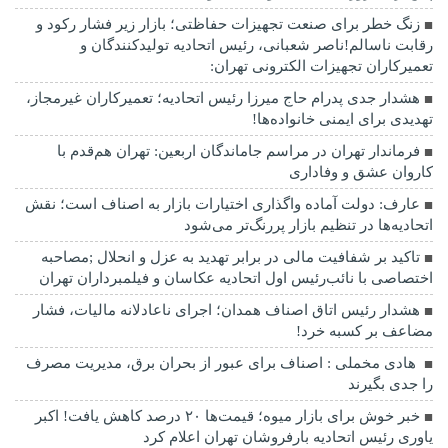
زنگ خطر برای صنعت تجهیزات حفاظتی؛ بازار زیر فشار رکود و
رقابت ناسالم!ناصر شعبانی، رئیس اتحادیه تولیدکنندگان و
تعمیرکاران تجهیزات الکترونی تهران:
هشدار جدی پدرام حاج میرزا رئیس اتحادیه؛ تعمیرکاران غیرمجاز،
تهدیدی برای ایمنی خانواده‌ها!
فرماندار تهران در مراسم جاماندگان اربعین: تهران هم‌قدم با
کاروان عشق و وفاداری
عارف: دولت آماده واگذاری اختیارات بازار به اصناف است؛ نقش
اتحادیه‌ها در تنظیم بازار پررنگ‌تر می‌شود
تاکید بر شفافیت مالی در برابر تهدید به عزل و انحلال ;مصاحبه
اختصاصی با نائب‌رئیس اول اتحادیه عکاسان و فیلمبرداران تهران
هشدار رئیس اتاق اصناف همدان؛ اجرای ناعادلانه مالیات، فشار
مضاعف بر کسبه خرد!
هادی مخملی : اصناف برای عبور از بحران برق، مدیریت مصرف
را جدی بگیرند
خبر خوش برای بازار میوه؛ قیمت‌ها ۲۰ درصد کاهش یافت! اکبر
یاوری رئیس اتحادیه بارفروشان تهران اعلام کرد