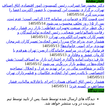
اخبار مشابه
دکتر محمدرضا عمرانی، رئیس کمیسیون امور اقتصادی اتاق اصناف
تهران، برگزاری نشست این کمیسیون با حضور اکثریت اعضا را
مدیریت کرد.
1405/05/14
ثبت قیمت کالا و خدمات در سامانه ۱۲۴ الزامی است؛ عدم ثبت،
پس از ۱۵ روز تخلف محسوب می‌شود
1405/05/14
زنگ خطر برای صنعت تجهیزات حفاظتی؛ بازار زیر فشار رکود و
رقابت ناسالم!ناصر شعبانی، رئیس اتحادیه تولیدکنندگان و
تعمیرکاران تجهیزات الکترونی تهران:
1405/05/13
هشدار جدی پدرام حاج میرزا رئیس اتحادیه؛ تعمیرکاران غیرمجاز،
تهدیدی برای ایمنی خانواده‌ها!
1405/05/13
فرماندار تهران در مراسم جاماندگان اربعین: تهران هم‌قدم با
کاروان عشق و وفاداری
1405/05/13
عارف: دولت آماده واگذاری اختیارات بازار به اصناف است؛ نقش
اتحادیه‌ها در تنظیم بازار پررنگ‌تر می‌شود
1405/05/12
تاکید بر شفافیت مالی در برابر تهدید به عزل و انحلال ;مصاحبه
اختصاصی با نائب‌رئیس اول اتحادیه عکاسان و فیلمبرداران تهران
1405/05/11
هشدار رئیس اتاق اصناف همدان؛ اجرای ناعادلانه مالیات، فشار
مضاعف بر کسبه خرد!
1405/05/11
ثبت دیدگاه
دیدگاه های ارسال شده توسط شما، پس از تایید توسط تیم
مدیریت در وب منتشر خواهد شد.