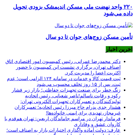
۲۲۰ واحد نهضت ملی مسکن اندیمشک بزودی تحویل
داده می‌شود
تأمین مسکن زوج‌های جوان تا دو سال
اخرین اخبار
دکتر محمدرضا عمرانی، رئیس کمیسیون امور اقتصادی اتاق
اصناف تهران، برگزاری نشست این کمیسیون با حضور
اکثریت اعضا را مدیریت کرد.
ثبت قیمت کالا و خدمات در سامانه ۱۲۴ الزامی است؛ عدم
ثبت، پس از ۱۵ روز تخلف محسوب می‌شود
زنگ خطر برای صنعت تجهیزات حفاظتی؛ بازار زیر فشار
رکود و رقابت ناسالم!ناصر شعبانی، رئیس اتحادیه
تولیدکنندگان و تعمیرکاران تجهیزات الکترونی تهران:
هشدار جدی پدرام حاج میرزا رئیس اتحادیه؛ تعمیرکاران
غیرمجاز، تهدیدی برای ایمنی خانواده‌ها!
فرماندار تهران در مراسم جاماندگان اربعین: تهران هم‌قدم با
کاروان عشق و وفاداری
عارف: دولت آماده واگذاری اختیارات بازار به اصناف است؛