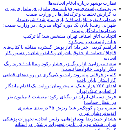
نظارت بوشهر درباره ادغام اتحادیه‌ها!
ورود نهاد ریاست‌جمهوری(نامه محرمانه) و فرمانداری تهران
به گزارش تخلفات و ترک‌فعل‌ها در وزارت صمت
صندلی ۸ نفره اتاق اصناف؛ بازی تمام شد؟ شریعتمدار
طهرانی رفت! پایان یک دوره کوتاه مدیریتی در وزارت صمت؛
صندلی‌ها ماندگار نیستند
انتخابات اتاق اصناف تهران مشخص شد؛ آیا ترکیب
هیأت‌رئیسه تغییر می‌کند؟
ابراهیم کریمی خبر داد؛ آغاز پویش گسترده مقابله با کتاب‌های
قاچاق/ حمایت از حقوق ناشران و کتابفروشان در دستور کار
اتحادیه
سعید میرزایی: بازار رنگ زیر فشار رکود و مالیات؛ خرید رنگ
دیگر اولویت خانواده‌ها نیست!
کامبیز فرقانی پیله‌رود: رانت و لابی‌گری در پرونده‌های قطعی
گاز استان پایان یافت
اهدای ۲۵۲ هزار عینک به محرومان؛ روایت یک اقدام ماندگار
از اتحادیه عینک تهران
فرش دستباف ایران در تنگنای رکود؛ معیشت ۸ میلیون نفر
در انتظار حمایت!
سفره مردم کوچک‌تر شد؛ ریزش ۴۵ درصدی مشتری
اغذیه‌فروشان تهران
هشدار حمیدرضا نوده‌فراهانی، رئیس اتحادیه تجهیزات پزشکی
تهران؛ شبکه مویرگی تأمین تجهیزات پزشکی در آستانه
کوچک‌سازی