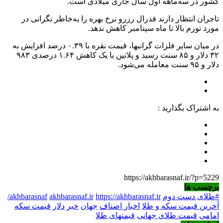
کشور در سه‌ماهه اول سال جاری میلادی است.
تاجران انتظار دارند فدرال رزرو نرخ بهره را به‌خاطر نگرانی در
مورد تورم بالا تا ماه سپتامبر کاهش ندهد.
در میان سایر فلزات گرانبها، قیمت نقره با ۰.۳۹ درصد افزایش به
۳۲ دلار و ۸۵ سنت رسید و پلاتین با یک کاهش ۱.۶۴ درصدی ۹۸۳
دلار و ۹۵ سنت معامله می‌شود.
به اشتراک بگذارید :
https://akhbarasnaf.ir/?p=5229
برچسب ها
#طلای دست دوم
https://akhbarasnaf.ir/
akhbarasnaf.ir
akhbarasnaf
آخرین قیمت سکه و طلا
اخبار اصناف
جهان
خبر
دلار
قیمت سکه
امامی
قیمت طلای جهانی
قیمتهای طلا