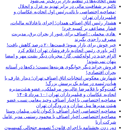
نقش اتحادیه‌ها در تنظیم بازار پررنگ‌تر می‌شود
تاکید بر شفافیت مالی در برابر تهدید به عزل و انحلال
;مصاحبه اختصاصی با نائب‌رئیس اول اتحادیه عکاسان و
فیلمبرداران تهران
هشدار رئیس اتاق اصناف همدان؛ اجرای ناعادلانه مالیات،
فشار مضاعف بر کسبه خرد!
هادی مخملی : اصناف برای عبور از بحران برق، مدیریت
مصرف را جدی بگیرند
خبر خوش برای بازار میوه؛ قیمت‌ها ۲۰ درصد کاهش یافت!
اکبر یاوری رئیس اتحادیه بارفروشان تهران اعلام کرد
الزام جدید در لوله‌کشی گاز؛ مجریان دیگر پشت مهر و امضا
پنهان نمی‌شوند!
فروش جراید دیگر جوابگوی هزینه‌ها نیست؛ دکه‌ها در آستانه
بحران اقتصادی!
شمارش معکوس انتخابات اتاق اصناف تهران؛ دیدار عارف با
هیأت‌رئیسه در سایه یک پرسش بزرگ!
گفت‌وگو با غلامرضا عالی‌پور مرغملکی، عضو هیئت‌مدیره
اتحادیه عکاسان و فیلمبرداران تهران | ۱۰ مرداد ۱۴۰۵
مصاحبه اختصاصی با اخبار اصناف وحید پیغامی نسب عضو
هیئت مدیرها مبل سازان و درودگران تهران
مصاحبه اختصاصی اخبار اصناف با کیوان ثابتی مبلمان وستا
مصاحبه اختصاصی اخبار اصناف با محمود رستمی مدیر عامل
شرکت آرنا
دور زدن بخشنامه یا اجرای قانون؟ تصمیم جنجالی کمیسیون