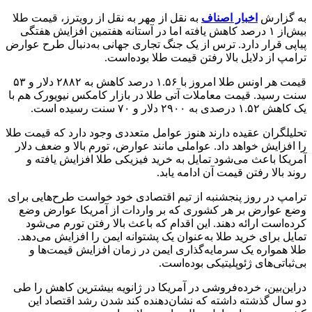
به گزارش
اخبار اصناف
به نقل از مهر به نقل از رویترز، قیمت طلا
بیش‌از ۱ درصد کاهش یافته اما در آستانه هفتمین افزایش هفتگی
پیاپی قرار دارد. ترس از یک جنگ تجاری جهانی به‌دنبال طرح عوارض
ترامپ از دلایل بالا رفتن قیمت طلا بوده‌است.
قیمت هر اونس طلا امروز با ۱.۵۶ درصد کاهش به ۲۸۸۲ دلار و ۵۳
سنت رسید. قیمت معاملات آتی طلا در بازار کامکس نیویورک هم با
یک کاهش ۱.۵۲ درصدی به ۲۹۰۰ دلار و ۷۰ سنت رسیده است.
تحلیلگران عقیده دارند هنوز عوامل متعددی وجود دارد که قیمت طلا
را افزایش خواهد داد. عواملی مانند عوارض، تورم بالا و ضعف دلار
آمریکا باعث می‌شود تمایل به خرید فیزیکی طلا افزایش یافته و
روند بالا رفتن قیمت آن ادامه یابد.
ترامپ در روز پنجشنبه از تیم اقتصادی خود خواست طرح‌هایی برای
وضع عوارض بر هر کشوری که بر واردات از آمریکا عوارض وضع
کرده‌است ارائه دهند. این اقدام که باعث بالا رفتن تورم می‌شود
تمایل برای خرید طلا به‌عنوان یک پشتوانه ایمن را افزایش می‌دهد.
طلا همواره یک سرمایه‌گذاری ایمن در زمان افزایش قیمت‌ها و
بی‌ثباتی‌های ژئوپلیتیکی بوده‌است.
دراین‌بین، خرده‌فروشی در آمریکا در ژانویه بیشترین کاهش را طی
دو سال گذشته داشته که نشان‌دهنده کند شدن رشد اقتصاد این