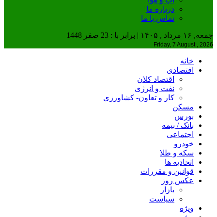
درباره ما
تماس با ما
جمعه, ۱۶ مرداد , ۱۴۰۵ | برابر با : 23 صفر 1448
Friday, 7 August , 2026
خانه
اقتصادی
اقتصاد کلان
نفت و انرژی
کار و تعاون- کشاورزی
مسکن
بورس
بانک / بیمه
اجتماعی
خودرو
سکه و طلا
اتحادیه ها
قوانین و مقررات
عکس روز
بازار
سیاست
ویژه