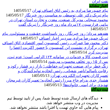
نفت
ایران
اخبار مشابه
پیام حمیدرضا مرادی به رئیس اتاق اصناف تهران
1405/05/17
پیام تبریک دکتر علی توسطی به مناسبت روز خبرنگار
1405/05/17
محمود سیجانی مدیرکل صنعت، معدن و تجارت استان تهران در
پیامی فرارسیدن ۱۷مرداد ماه روز خبرنگار را تبریک گفت
1405/05/17
هفدهم مرداد؛ روز خبرنگار، روز پاسداشت حقیقت و مسئولیت. پیام
تبریک حمیدرضا مرادی سردبیر اخبار اصناف
1405/05/17
دکتر محمدرضا عمرانی، رئیس کمیسیون امور اقتصادی اتاق اصناف
تهران، برگزاری نشست این کمیسیون با حضور اکثریت اعضا را
مدیریت کرد.
1405/05/14
ثبت قیمت کالا و خدمات در سامانه ۱۲۴ الزامی است؛ عدم ثبت،
پس از ۱۵ روز تخلف محسوب می‌شود
1405/05/14
زنگ خطر برای صنعت تجهیزات حفاظتی؛ بازار زیر فشار رکود و
رقابت ناسالم!ناصر شعبانی، رئیس اتحادیه تولیدکنندگان و
تعمیرکاران تجهیزات الکترونی تهران:
1405/05/13
هشدار جدی پدرام حاج میرزا رئیس اتحادیه؛ تعمیرکاران غیرمجاز،
تهدیدی برای ایمنی خانواده‌ها!
1405/05/13
ثبت دیدگاه
دیدگاه های ارسال شده توسط شما، پس از تایید توسط تیم
مدیریت در وب منتشر خواهد شد.
پیام هایی که حاوی تهمت یا افترا باشد منتشر نخواهد شد.