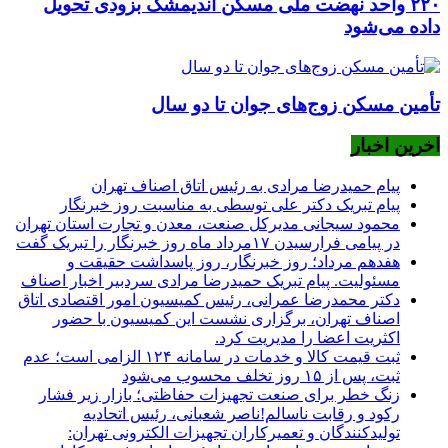
۲۲۰ واحد نهضت ملی مسکن اندیمشک بزودی تحویل
داده می‌شود
تأمین مسکن زوج‌های جوان تا دو سال
اخرین اخبار
پیام حمیدرضا مرادی به رئیس اتاق اصناف تهران
پیام تبریک دکتر علی توسطی به مناسبت روز خبرنگار
محمود سیجانی مدیرکل صنعت، معدن و تجارت استان تهران
در پیامی فرارسیدن ۱۷مرداد ماه روز خبرنگار را تبریک گفت
هفدهم مرداد؛ روز خبرنگار، روز پاسداشت حقیقت و
مسئولیت. پیام تبریک حمیدرضا مرادی سردبیر اخبار اصناف
دکتر محمدرضا عمرانی، رئیس کمیسیون امور اقتصادی اتاق
اصناف تهران، برگزاری نشست این کمیسیون با حضور
اکثریت اعضا را مدیریت کرد.
ثبت قیمت کالا و خدمات در سامانه ۱۲۴ الزامی است؛ عدم
ثبت، پس از ۱۵ روز تخلف محسوب می‌شود
زنگ خطر برای صنعت تجهیزات حفاظتی؛ بازار زیر فشار
رکود و رقابت ناسالم!ناصر شعبانی، رئیس اتحادیه
تولیدکنندگان و تعمیرکاران تجهیزات الکترونی تهران: