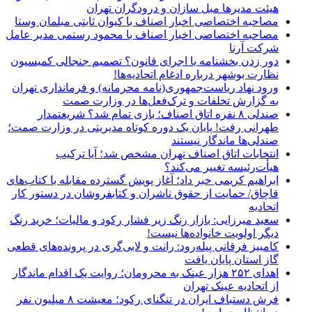
هیئت مدیرها مبل سازان و درودگران تهران
مصاحبه اختصاصی اخبار اصناف با کیوان ثابتی مبلمان وستا
مصاحبه اختصاصی اخبار اصناف با محمود رستمی مدیر عامل
شرکت آرنا
دور زدن بخشنامه یا اجرای قانون؟ تصمیم جنجالی کمیسیون
نظارت بوشهر درباره ادغام اتحادیه‌ها!
ورود نهاد ریاست‌جمهوری(نامه محرمانه) و فرمانداری تهران
به گزارش تخلفات و ترک‌فعل‌ها در وزارت صمت
صندلی ۸ نفره اتاق اصناف؛ بازی تمام شد؟ شریعتمدار
طهرانی رفت! پایان یک دوره کوتاه مدیریتی در وزارت صمت؛
صندلی‌ها ماندگار نیستند
انتخابات اتاق اصناف تهران مشخص شد؛ آیا ترکیب
هیأت‌رئیسه تغییر می‌کند؟
ابراهیم کریمی خبر داد؛ آغاز پویش گسترده مقابله با کتاب‌های
قاچاق/ حمایت از حقوق ناشران و کتابفروشان در دستور کار
اتحادیه
سعید میرزایی: بازار رنگ زیر فشار رکود و مالیات؛ خرید رنگ
دیگر اولویت خانواده‌ها نیست!
کامبیز فرقانی پیله‌رود: رانت و لابی‌گری در پرونده‌های قطعی
گاز استان پایان یافت
اهدای ۲۵۲ هزار عینک به محرومان؛ روایت یک اقدام ماندگار
از اتحادیه عینک تهران
فرش دستباف ایران در تنگنای رکود؛ معیشت ۸ میلیون نفر