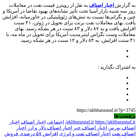
به گزارش
اخبار اصناف
به نقل از رویترز قیمت نفت در معاملات
روز سه شنبه بازار آسیا تحت تأثیر نشانه‌های بهبود تقاضا در آمریکا و
چین و نگرانی‌ها نسبت به تنش‌های ژئوپلیتیکی در خاورمیانه، افزایش
یافت. بهای معاملات نفت برنت برای تحویل در ژوئن، ۴۱ سنت
افزایش یافت و به ۸۷ دلار و ۸۳ سنت در هر بشکه رسید. بهای
معاملات وست تگزاس اینترمدیت آمریکا برای تحویل در ماه مه، با
۴۱ سنت افزایش، به ۸۴ دلار و ۱۲ سنت در هر بشکه رسید.
به اشتراک بگذارید :
https://akhbarasnaf.ir/?p=3745
برچسب ها
https://akhbarasnaf.ir/
akhbarasnaf.ir
اجتماعی
اخبار اصناف
اخبار
اصناف بورس
اخبار اصناف خبر
اخبار اصناف دلار و ارز
اخبار
اصناف نفت
اخبار اصناف نفت و انرژی
افزایش ۵۷ درصدی فروش