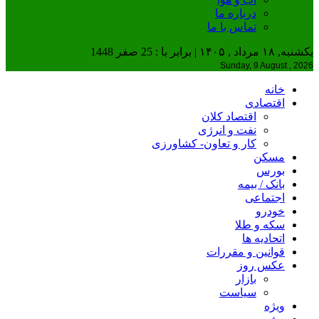
درباره ما
تماس با ما
یکشنبه, ۱۸ مرداد , ۱۴۰۵ | برابر با : 25 صفر 1448
Sunday, 9 August , 2026
خانه
اقتصادی
اقتصاد کلان
نفت و انرژی
کار و تعاون- کشاورزی
مسکن
بورس
بانک / بیمه
اجتماعی
خودرو
سکه و طلا
اتحادیه ها
قوانین و مقررات
عکس روز
بازار
سیاست
ویژه