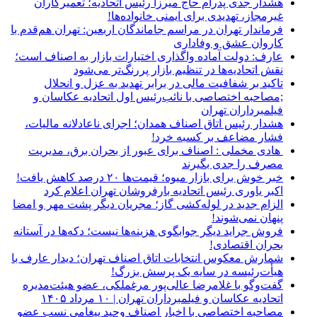
هشدار جدی پدرام حاج میرزا رئیس اتحادیه؛ تعمیرکاران
غیرمجاز، تهدیدی برای ایمنی خانواده‌ها!
فرماندار تهران در مراسم جاماندگان اربعین: تهران هم‌قدم با
کاروان عشق و وفاداری
عارف: دولت آماده واگذاری اختیارات بازار به اصناف است؛
نقش اتحادیه‌ها در تنظیم بازار پررنگ‌تر می‌شود
تاکید بر شفافیت مالی در برابر تهدید به عزل و انحلال
;مصاحبه اختصاصی با نائب‌رئیس اول اتحادیه عکاسان و
فیلمبرداران تهران
هشدار رئیس اتاق اصناف همدان؛ اجرای ناعادلانه مالیات،
فشار مضاعف بر کسبه خرد!
هادی مخملی : اصناف برای عبور از بحران برق، مدیریت
مصرف را جدی بگیرند
خبر خوش برای بازار میوه؛ قیمت‌ها ۲۰ درصد کاهش یافت!
اکبر یاوری رئیس اتحادیه بارفروشان تهران اعلام کرد
الزام جدید در لوله‌کشی گاز؛ مجریان دیگر پشت مهر و امضا
پنهان نمی‌شوند!
فروش جراید دیگر جوابگوی هزینه‌ها نیست؛ دکه‌ها در آستانه
بحران اقتصادی!
شمارش معکوس انتخابات اتاق اصناف تهران؛ دیدار عارف با
هیأت‌رئیسه در سایه یک پرسش بزرگ!
گفت‌وگو با غلامرضا عالی‌پور مرغملکی، عضو هیئت‌مدیره
اتحادیه عکاسان و فیلمبرداران تهران | ۱۰ مرداد ۱۴۰۵
مصاحبه اختصاصی با اخبار اصناف وحید پیغامی نسب عضو