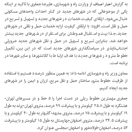
به گزارش
اخبار اصناف
از وزارت راه و شهرسازی، علیرضا جعفری با تاکید بر اینکه
یکی از موضوعاتی که در شهرهای جدید در کنار احداث واحدهای مسکونی
دنبال می‌شود، ارتقای کیفیت خدمات در شهرهای جدید و تسهیل و تسریع در
حمل و نقل است، افزود: با ارتقای کیفیت ارایه خدمات حمل و نقلی در شهرهای
جدید، جذابیت و استقبال هموطنان برای استقرار در شهرهای جدید بیشتر
خواهد شد. بنابراین تسریع و تسهیل در حمل و نقل شهرهای جدید ضرورتی
اجتناب‌ناپذیر در سیاستگذاری‌ شهرهای جدید است که در این بین، تکمیل
خطوط مترو در شهرهای جدید با هدف ارتباط با کلانشهرها و سایر شهرها در
برنامه است.
معاون وزیر راه و شهرسازی ادامه داد: به همین منظور درصدد هستیم با استفاده
از ظرفیت خطوط مترو، ساختار حمل و نقل سریع، ارزان و ایمن را در شهرهای
جدید ایجاد کنیم.
جعفری مهمترین خطوط ریلی در دست اجرا را ۵ خط و در مسیرهای تهران-
هشتگرد به طول ۲۵.۸ کیلومتر و با پیشرفت ۹۹ درصد، متروی تهران-پرند به طول
۱۹ کیلومتر و با پیشرفت ۷۵ درصد، متروی مشهد-گلبهار به طول ۴۰ کیلومتر و با
پیشرفت ۳۴.۵ درصد، متروی اصفهان-بهارستان به طول ۱۵ کیلومتر و با پیشرفت
۵۲ درصد، اصفهان-فولادشهر و اصفهان-مجلسی عنوان کرد.