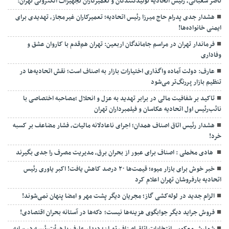
ناصر شعبانی، رئیس اتحادیه تولیدکنندگان و تعمیرکاران تجهیزات الکترونی تهران:
هشدار جدی پدرام حاج میرزا رئیس اتحادیه؛ تعمیرکاران غیرمجاز، تهدیدی برای
ایمنی خانواده‌ها!
فرماندار تهران در مراسم جاماندگان اربعین: تهران هم‌قدم با کاروان عشق و
وفاداری
عارف: دولت آماده واگذاری اختیارات بازار به اصناف است؛ نقش اتحادیه‌ها در
تنظیم بازار پررنگ‌تر می‌شود
تاکید بر شفافیت مالی در برابر تهدید به عزل و انحلال ;مصاحبه اختصاصی با
نائب‌رئیس اول اتحادیه عکاسان و فیلمبرداران تهران
هشدار رئیس اتاق اصناف همدان؛ اجرای ناعادلانه مالیات، فشار مضاعف بر کسبه
خرد!
هادی مخملی : اصناف برای عبور از بحران برق، مدیریت مصرف را جدی بگیرند
خبر خوش برای بازار میوه؛ قیمت‌ها ۲۰ درصد کاهش یافت! اکبر یاوری رئیس
اتحادیه بارفروشان تهران اعلام کرد
الزام جدید در لوله‌کشی گاز؛ مجریان دیگر پشت مهر و امضا پنهان نمی‌شوند!
فروش جراید دیگر جوابگوی هزینه‌ها نیست؛ دکه‌ها در آستانه بحران اقتصادی!