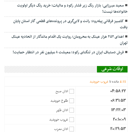
سعید میرزایی: بازار رنگ زیر فشار رکود و مالیات؛ خرید رنگ دیگر اولویت
خانواده‌ها نیست!
کامبیز فرقانی پیله‌رود: رانت و لابی‌گری در پرونده‌های قطعی گاز استان پایان
یافت
اهدای ۲۵۲ هزار عینک به محرومان؛ روایت یک اقدام ماندگار از اتحادیه عینک
تهران
فرش دستباف ایران در تنگنای رکود؛ معیشت ۸ میلیون نفر در انتظار حمایت!
اوقات شرعی
21
:
4
مانده تا
غروب خورشید
04:58:22
اذان صبح
06:31:53
طلوع خورشید
13:22:03
اذان ظهر
20:10:09
غروب خورشید
20:29:53
اذان مغرب