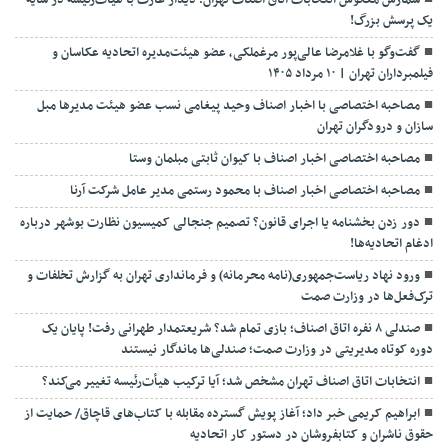
شمارش معکوس انتخابات اتاق اصناف تهران؛ دیدار عارف با هیأت‌رئیسه در سایه
یک پرسش بزرگ!
گفت‌وگو با غلامرضا عالی‌پور مرغملکی، عضو هیئت‌مدیره اتحادیه عکاسان و
فیلمبرداران تهران | ۱۰ مرداد ۱۴۰۵
مصاحبه اختصاصی با اخبار اصناف وحید پیغامی نسب عضو هیئت مدیرها مبل
سازان و درودگران تهران
مصاحبه اختصاصی اخبار اصناف با کیوان ثابتی مبلمان وستا
مصاحبه اختصاصی اخبار اصناف با محمود رستمی مدیر عامل شرکت آرنا
دور زدن بخشنامه یا اجرای قانون؟ تصمیم جنجالی کمیسیون نظارت بوشهر درباره
ادغام اتحادیه‌ها!
ورود نهاد ریاست‌جمهوری(نامه محرمانه) و فرمانداری تهران به گزارش تخلفات و
ترک‌فعل‌ها در وزارت صمت
صندلی ۸ نفره اتاق اصناف؛ بازی تمام شد؟ شریعتمدار طهرانی رفت! پایان یک
دوره کوتاه مدیریتی در وزارت صمت؛ صندلی‌ها ماندگار نیستند
انتخابات اتاق اصناف تهران مشخص شد؛ آیا ترکیب هیأت‌رئیسه تغییر می‌کند؟
ابراهیم کریمی خبر داد؛ آغاز پویش گسترده مقابله با کتاب‌های قاچاق/ حمایت از
حقوق ناشران و کتابفروشان در دستور کار اتحادیه