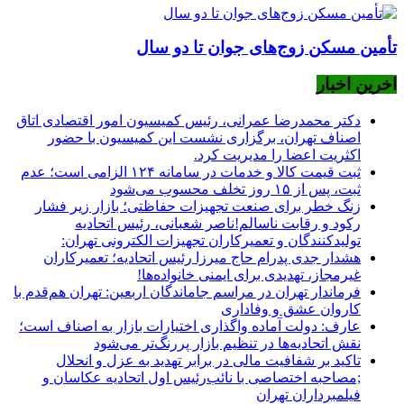
تأمین مسکن زوج‌های جوان تا دو سال
اخرین اخبار
دکتر محمدرضا عمرانی، رئیس کمیسیون امور اقتصادی اتاق
اصناف تهران، برگزاری نشست این کمیسیون با حضور
اکثریت اعضا را مدیریت کرد.
ثبت قیمت کالا و خدمات در سامانه ۱۲۴ الزامی است؛ عدم
ثبت، پس از ۱۵ روز تخلف محسوب می‌شود
زنگ خطر برای صنعت تجهیزات حفاظتی؛ بازار زیر فشار
رکود و رقابت ناسالم!ناصر شعبانی، رئیس اتحادیه
تولیدکنندگان و تعمیرکاران تجهیزات الکترونی تهران:
هشدار جدی پدرام حاج میرزا رئیس اتحادیه؛ تعمیرکاران
غیرمجاز، تهدیدی برای ایمنی خانواده‌ها!
فرماندار تهران در مراسم جاماندگان اربعین: تهران هم‌قدم با
کاروان عشق و وفاداری
عارف: دولت آماده واگذاری اختیارات بازار به اصناف است؛
نقش اتحادیه‌ها در تنظیم بازار پررنگ‌تر می‌شود
تاکید بر شفافیت مالی در برابر تهدید به عزل و انحلال
;مصاحبه اختصاصی با نائب‌رئیس اول اتحادیه عکاسان و
فیلمبرداران تهران