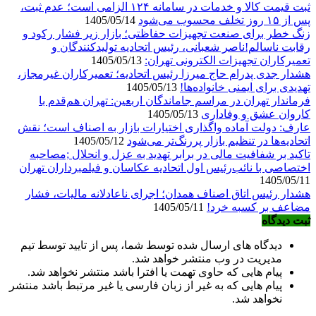
ثبت قیمت کالا و خدمات در سامانه ۱۲۴ الزامی است؛ عدم ثبت،
پس از ۱۵ روز تخلف محسوب می‌شود
1405/05/14
زنگ خطر برای صنعت تجهیزات حفاظتی؛ بازار زیر فشار رکود و
رقابت ناسالم!ناصر شعبانی، رئیس اتحادیه تولیدکنندگان و
تعمیرکاران تجهیزات الکترونی تهران:
1405/05/13
هشدار جدی پدرام حاج میرزا رئیس اتحادیه؛ تعمیرکاران غیرمجاز،
تهدیدی برای ایمنی خانواده‌ها!
1405/05/13
فرماندار تهران در مراسم جاماندگان اربعین: تهران هم‌قدم با
کاروان عشق و وفاداری
1405/05/13
عارف: دولت آماده واگذاری اختیارات بازار به اصناف است؛ نقش
اتحادیه‌ها در تنظیم بازار پررنگ‌تر می‌شود
1405/05/12
تاکید بر شفافیت مالی در برابر تهدید به عزل و انحلال ;مصاحبه
اختصاصی با نائب‌رئیس اول اتحادیه عکاسان و فیلمبرداران تهران
1405/05/11
هشدار رئیس اتاق اصناف همدان؛ اجرای ناعادلانه مالیات، فشار
مضاعف بر کسبه خرد!
1405/05/11
ثبت دیدگاه
دیدگاه های ارسال شده توسط شما، پس از تایید توسط تیم
مدیریت در وب منتشر خواهد شد.
پیام هایی که حاوی تهمت یا افترا باشد منتشر نخواهد شد.
پیام هایی که به غیر از زبان فارسی یا غیر مرتبط باشد منتشر
نخواهد شد.