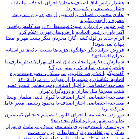
هشدار رئیس اتاق اصناف همدان؛ اجرای ناعادلانه مالیات،
فشار مضاعف بر کسبه خرد!
هادی مخملی : اصناف برای عبور از بحران برق، مدیریت
مصرف را جدی بگیرند
خبر خوش برای بازار میوه؛ قیمت‌ها ۲۰ درصد کاهش یافت!
اکبر یاوری رئیس اتحادیه بارفروشان تهران اعلام کرد
الزام جدید در لوله‌کشی گاز؛ مجریان دیگر پشت مهر و امضا
پنهان نمی‌شوند!
فروش جراید دیگر جوابگوی هزینه‌ها نیست؛ دکه‌ها در آستانه
بحران اقتصادی!
شمارش معکوس انتخابات اتاق اصناف تهران؛ دیدار عارف با
هیأت‌رئیسه در سایه یک پرسش بزرگ!
گفت‌وگو با غلامرضا عالی‌پور مرغملکی، عضو هیئت‌مدیره
اتحادیه عکاسان و فیلمبرداران تهران | ۱۰ مرداد ۱۴۰۵
مصاحبه اختصاصی با اخبار اصناف وحید پیغامی نسب عضو
هیئت مدیرها مبل سازان و درودگران تهران
مصاحبه اختصاصی اخبار اصناف با کیوان ثابتی مبلمان وستا
مصاحبه اختصاصی اخبار اصناف با محمود رستمی مدیر عامل
شرکت آرنا
دور زدن بخشنامه یا اجرای قانون؟ تصمیم جنجالی کمیسیون
نظارت بوشهر درباره ادغام اتحادیه‌ها!
ورود نهاد ریاست‌جمهوری(نامه محرمانه) و فرمانداری تهران
به گزارش تخلفات و ترک‌فعل‌ها در وزارت صمت
صندلی ۸ نفره اتاق اصناف؛ بازی تمام شد؟ شریعتمدار