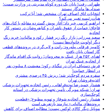
طهرانی رفت! پایان یک دوره کوتاه مدیریتی در وزارت صمت؛
صندلی‌ها ماندگار نیستند
انتخابات اتاق اصناف تهران مشخص شد؛ آیا ترکیب
هیأت‌رئیسه تغییر می‌کند؟
ابراهیم کریمی خبر داد؛ آغاز پویش گسترده مقابله با کتاب‌های
قاچاق/ حمایت از حقوق ناشران و کتابفروشان در دستور کار
اتحادیه
سعید میرزایی: بازار رنگ زیر فشار رکود و مالیات؛ خرید رنگ
دیگر اولویت خانواده‌ها نیست!
کامبیز فرقانی پیله‌رود: رانت و لابی‌گری در پرونده‌های قطعی
گاز استان پایان یافت
اهدای ۲۵۲ هزار عینک به محرومان؛ روایت یک اقدام ماندگار
از اتحادیه عینک تهران
فرش دستباف ایران در تنگنای رکود؛ معیشت ۸ میلیون نفر
در انتظار حمایت!
سفره مردم کوچک‌تر شد؛ ریزش ۴۵ درصدی مشتری
اغذیه‌فروشان تهران
هشدار حمیدرضا نوده‌فراهانی، رئیس اتحادیه تجهیزات پزشکی
تهران؛ شبکه مویرگی تأمین تجهیزات پزشکی در آستانه
کوچک‌سازی
هشدار رئیس اتحادیه شوفاژ و تهویه مطبوع؛ «قطعیت
پرونده‌های مالیاتی» نیازمند بازتعریف است
موبایل دیگر کالای لوکس نیست؛ مطالبه اصناف برای کاهش