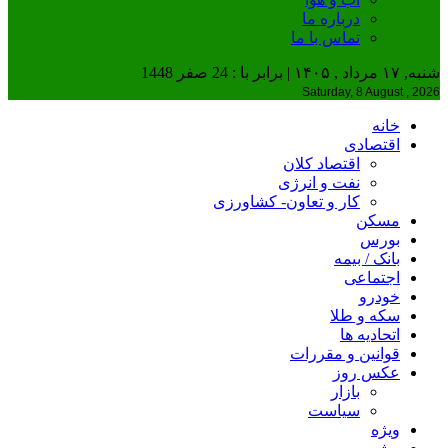
درباره ما
تماس با ما
شنبه, ۱۷ مرداد , ۱۴۰۵ | برابر با : 24 صفر 1448
Saturday, 8 August , 2026
خانه
اقتصادی
اقتصاد کلان
نفت و انرژی
کار و تعاون- کشاورزی
مسکن
بورس
بانک / بیمه
اجتماعی
خودرو
سکه و طلا
اتحادیه ها
قوانین و مقررات
عکس روز
بازار
سیاست
ویژه