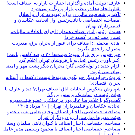
عارف: دولت آماده واگذاری اختیارات بازار به اصناف است؛
نقش اتحادیه‌ها در تنظیم بازار پررنگ‌تر می‌شود
تاکید بر شفافیت مالی در برابر تهدید به عزل و انحلال
;مصاحبه اختصاصی با نائب‌رئیس اول اتحادیه عکاسان و
فیلمبرداران تهران
هشدار رئیس اتاق اصناف همدان؛ اجرای ناعادلانه مالیات،
فشار مضاعف بر کسبه خرد!
هادی مخملی : اصناف برای عبور از بحران برق، مدیریت
مصرف را جدی بگیرند
خبر خوش برای بازار میوه؛ قیمت‌ها ۲۰ درصد کاهش یافت!
اکبر یاوری رئیس اتحادیه بارفروشان تهران اعلام کرد
الزام جدید در لوله‌کشی گاز؛ مجریان دیگر پشت مهر و امضا
پنهان نمی‌شوند!
فروش جراید دیگر جوابگوی هزینه‌ها نیست؛ دکه‌ها در آستانه
بحران اقتصادی!
شمارش معکوس انتخابات اتاق اصناف تهران؛ دیدار عارف با
هیأت‌رئیسه در سایه یک پرسش بزرگ!
گفت‌وگو با غلامرضا عالی‌پور مرغملکی، عضو هیئت‌مدیره
اتحادیه عکاسان و فیلمبرداران تهران | ۱۰ مرداد ۱۴۰۵
مصاحبه اختصاصی با اخبار اصناف وحید پیغامی نسب عضو
هیئت مدیرها مبل سازان و درودگران تهران
مصاحبه اختصاصی اخبار اصناف با کیوان ثابتی مبلمان وستا
مصاحبه اختصاصی اخبار اصناف با محمود رستمی مدیر عامل
شرکت آرنا