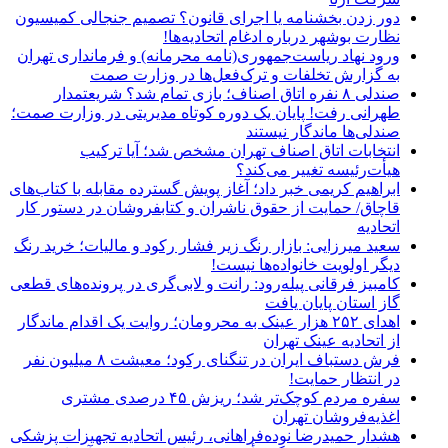
دور زدن بخشنامه یا اجرای قانون؟ تصمیم جنجالی کمیسیون
نظارت بوشهر درباره ادغام اتحادیه‌ها!
ورود نهاد ریاست‌جمهوری(نامه محرمانه) و فرمانداری تهران
به گزارش تخلفات و ترک‌فعل‌ها در وزارت صمت
صندلی ۸ نفره اتاق اصناف؛ بازی تمام شد؟ شریعتمدار
طهرانی رفت! پایان یک دوره کوتاه مدیریتی در وزارت صمت؛
صندلی‌ها ماندگار نیستند
انتخابات اتاق اصناف تهران مشخص شد؛ آیا ترکیب
هیأت‌رئیسه تغییر می‌کند؟
ابراهیم کریمی خبر داد؛ آغاز پویش گسترده مقابله با کتاب‌های
قاچاق/ حمایت از حقوق ناشران و کتابفروشان در دستور کار
اتحادیه
سعید میرزایی: بازار رنگ زیر فشار رکود و مالیات؛ خرید رنگ
دیگر اولویت خانواده‌ها نیست!
کامبیز فرقانی پیله‌رود: رانت و لابی‌گری در پرونده‌های قطعی
گاز استان پایان یافت
اهدای ۲۵۲ هزار عینک به محرومان؛ روایت یک اقدام ماندگار
از اتحادیه عینک تهران
فرش دستباف ایران در تنگنای رکود؛ معیشت ۸ میلیون نفر
در انتظار حمایت!
سفره مردم کوچک‌تر شد؛ ریزش ۴۵ درصدی مشتری
اغذیه‌فروشان تهران
هشدار حمیدرضا نوده‌فراهانی، رئیس اتحادیه تجهیزات پزشکی