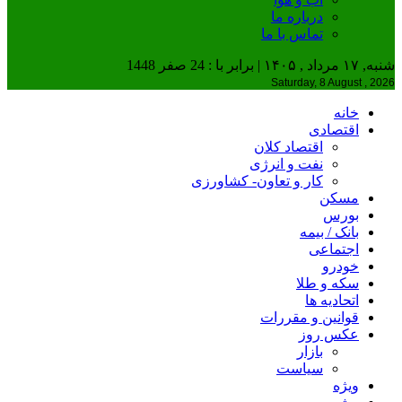
درباره ما
تماس با ما
شنبه, ۱۷ مرداد , ۱۴۰۵ | برابر با : 24 صفر 1448
Saturday, 8 August , 2026
خانه
اقتصادی
اقتصاد کلان
نفت و انرژی
کار و تعاون- کشاورزی
مسکن
بورس
بانک / بیمه
اجتماعی
خودرو
سکه و طلا
اتحادیه ها
قوانین و مقررات
عکس روز
بازار
سیاست
ویژه