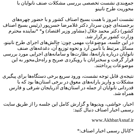
جمع‌بندی نشست تخصصی بررسی مشکلات صنف نانوایان با
محوریت طرح نانینو
نشست امروز با همت بسیج اصناف کشور و با حضور چهره‌های
برجسته‌ای چون سردار دکتر غلامرضا حسن‌پور (رئیس بسیج اصناف
کشور) دکتر محمد جلال (مشاور وزیر اقتصاد) و* *نماینده محترم
وزارت کشور برگزار شد.
در این جلسه، موضوعات مهمی چون: چالش‌های اجرای طرح نانینو،
مسائل مرتبط با تأمین آرد و نحوه توزیع آن، دغدغه‌های صنف
نانوایان درباره یارانه‌ها، نظارت‌ها و سامانه‌های اجرایی مورد بررسی
قرار گرفت و سخنرانان با رویکردی صریح و راه‌حل‌محور به این
موضوعات پرداختند.
نتیجه‌ی قابل توجه نشست، ورود سریع برخی دستگاه‌ها برای پیگیری
مشکلات و واریز یارانه‌های معوق در برخی استان‌ها بود که با
قدردانی نانوایان از جمله در استان‌های آذربایجان شرقی و فارس
همراه شد.
اخبار، حواشی، ویدیوها و گزارش کامل این جلسه را از طریق سایت
رسمی اخبار اصناف دنبال کنید:
www.AkhbarAsnaf.ir
*کانال رسمی اخبار اصناف:*