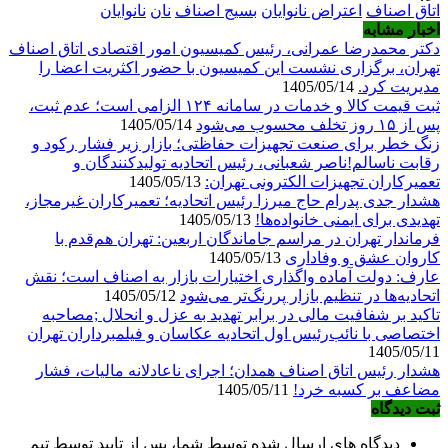
اتاق اصناف
اعتراض نانوایان
بسیج اصناف
نان
نانوایان
اخبار مشابه
دکتر محمدرضا عمرانی، رئیس کمیسیون امور اقتصادی اتاق اصناف
تهران، برگزاری نشست این کمیسیون با حضور اکثریت اعضا را
مدیریت کرد.
1405/05/14
ثبت قیمت کالا و خدمات در سامانه ۱۲۴ الزامی است؛ عدم ثبت،
پس از ۱۵ روز تخلف محسوب می‌شود
1405/05/14
زنگ خطر برای صنعت تجهیزات حفاظتی؛ بازار زیر فشار رکود و
رقابت ناسالم!ناصر شعبانی، رئیس اتحادیه تولیدکنندگان و
تعمیرکاران تجهیزات الکترونی تهران:
1405/05/13
هشدار جدی پدرام حاج میرزا رئیس اتحادیه؛ تعمیرکاران غیرمجاز،
تهدیدی برای ایمنی خانواده‌ها!
1405/05/13
فرماندار تهران در مراسم جاماندگان اربعین: تهران هم‌قدم با
کاروان عشق و وفاداری
1405/05/13
عارف: دولت آماده واگذاری اختیارات بازار به اصناف است؛ نقش
اتحادیه‌ها در تنظیم بازار پررنگ‌تر می‌شود
1405/05/12
تاکید بر شفافیت مالی در برابر تهدید به عزل و انحلال ;مصاحبه
اختصاصی با نائب‌رئیس اول اتحادیه عکاسان و فیلمبرداران تهران
1405/05/11
هشدار رئیس اتاق اصناف همدان؛ اجرای ناعادلانه مالیات، فشار
مضاعف بر کسبه خرد!
1405/05/11
ثبت دیدگاه
دیدگاه های ارسال شده توسط شما، پس از تایید توسط تیم