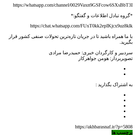
https://whatsapp.com/channel/0029Vaxn9GSFcow6SXsBbT3I
*گروه تبادل اطلاعات و گفتگو:*
https://chat.whatsapp.com/FUxT0kk2epIKjcx9uz8klk
با ما همراه باشید تا در جریان تازه‌ترین تحولات صنفی کشور قرار
بگیرید.
سردبیر و کارگردان خبری: حمیدرضا مرادی
تصویربردار: هومن جواهرکار
به اشتراک بگذارید :
https://akhbarasnaf.ir/?p=5808
برچسب ها