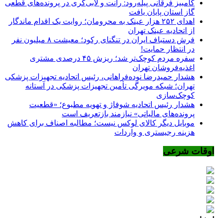
کامبیز فرقانی پیله‌رود: رانت و لابی‌گری در پرونده‌های قطعی
گاز استان پایان یافت
اهدای ۲۵۲ هزار عینک به محرومان؛ روایت یک اقدام ماندگار
از اتحادیه عینک تهران
فرش دستباف ایران در تنگنای رکود؛ معیشت ۸ میلیون نفر
در انتظار حمایت!
سفره مردم کوچک‌تر شد؛ ریزش ۴۵ درصدی مشتری
اغذیه‌فروشان تهران
هشدار حمیدرضا نوده‌فراهانی، رئیس اتحادیه تجهیزات پزشکی
تهران؛ شبکه مویرگی تأمین تجهیزات پزشکی در آستانه
کوچک‌سازی
هشدار رئیس اتحادیه شوفاژ و تهویه مطبوع؛ «قطعیت
پرونده‌های مالیاتی» نیازمند بازتعریف است
موبایل دیگر کالای لوکس نیست؛ مطالبه اصناف برای کاهش
هزینه رجیستری و واردات
اوقات شرعی