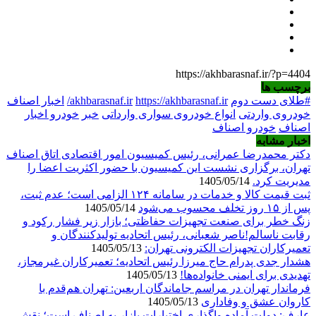
https://akhbarasnaf.ir/?p=4404
برچسب ها
#طلای دست دوم
https://akhbarasnaf.ir/
akhbarasnaf.ir
اخبار اصناف
خودروی واردتی
انواع خودروی سواری وارداتی
خبر
خودرو اخبار
اصناف
خودرو اصناف
اخبار مشابه
دکتر محمدرضا عمرانی، رئیس کمیسیون امور اقتصادی اتاق اصناف
تهران، برگزاری نشست این کمیسیون با حضور اکثریت اعضا را
مدیریت کرد.
1405/05/14
ثبت قیمت کالا و خدمات در سامانه ۱۲۴ الزامی است؛ عدم ثبت،
پس از ۱۵ روز تخلف محسوب می‌شود
1405/05/14
زنگ خطر برای صنعت تجهیزات حفاظتی؛ بازار زیر فشار رکود و
رقابت ناسالم!ناصر شعبانی، رئیس اتحادیه تولیدکنندگان و
تعمیرکاران تجهیزات الکترونی تهران:
1405/05/13
هشدار جدی پدرام حاج میرزا رئیس اتحادیه؛ تعمیرکاران غیرمجاز،
تهدیدی برای ایمنی خانواده‌ها!
1405/05/13
فرماندار تهران در مراسم جاماندگان اربعین: تهران هم‌قدم با
کاروان عشق و وفاداری
1405/05/13
عارف: دولت آماده واگذاری اختیارات بازار به اصناف است؛ نقش