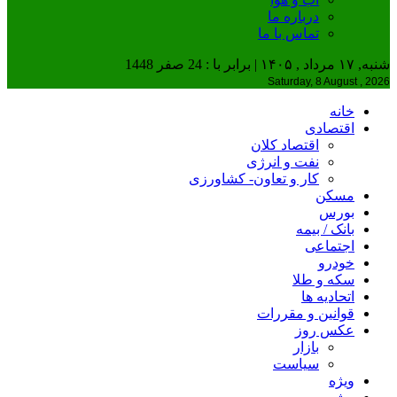
درباره ما
تماس با ما
شنبه, ۱۷ مرداد , ۱۴۰۵ | برابر با : 24 صفر 1448
Saturday, 8 August , 2026
خانه
اقتصادی
اقتصاد کلان
نفت و انرژی
کار و تعاون- کشاورزی
مسکن
بورس
بانک / بیمه
اجتماعی
خودرو
سکه و طلا
اتحادیه ها
قوانین و مقررات
عکس روز
بازار
سیاست
ویژه