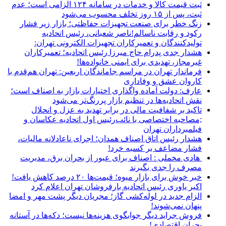
ثبت قیمت کالا و خدمات در سامانه ۱۲۴ الزامی است؛ عدم
ثبت، پس از ۱۵ روز تخلف محسوب می‌شود
زنگ خطر برای صنعت تجهیزات حفاظتی؛ بازار زیر فشار
رکود و رقابت ناسالم!ناصر شعبانی، رئیس اتحادیه
تولیدکنندگان و تعمیرکاران تجهیزات الکترونی تهران:
هشدار جدی پدرام حاج میرزا رئیس اتحادیه؛ تعمیرکاران
غیرمجاز، تهدیدی برای ایمنی خانواده‌ها!
فرماندار تهران در مراسم جاماندگان اربعین: تهران هم‌قدم با
کاروان عشق و وفاداری
عارف: دولت آماده واگذاری اختیارات بازار به اصناف است؛
نقش اتحادیه‌ها در تنظیم بازار پررنگ‌تر می‌شود
تاکید بر شفافیت مالی در برابر تهدید به عزل و انحلال
;مصاحبه اختصاصی با نائب‌رئیس اول اتحادیه عکاسان و
فیلمبرداران تهران
هشدار رئیس اتاق اصناف همدان؛ اجرای ناعادلانه مالیات،
فشار مضاعف بر کسبه خرد!
هادی مخملی : اصناف برای عبور از بحران برق، مدیریت
مصرف را جدی بگیرند
خبر خوش برای بازار میوه؛ قیمت‌ها ۲۰ درصد کاهش یافت!
اکبر یاوری رئیس اتحادیه بارفروشان تهران اعلام کرد
الزام جدید در لوله‌کشی گاز؛ مجریان دیگر پشت مهر و امضا
پنهان نمی‌شوند!
فروش جراید دیگر جوابگوی هزینه‌ها نیست؛ دکه‌ها در آستانه
بحران اقتصادی!