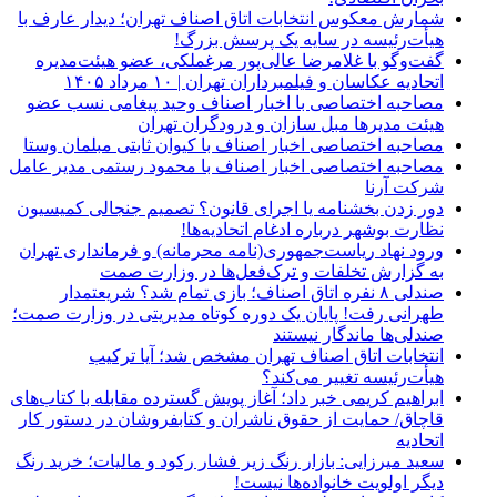
شمارش معکوس انتخابات اتاق اصناف تهران؛ دیدار عارف با
هیأت‌رئیسه در سایه یک پرسش بزرگ!
گفت‌وگو با غلامرضا عالی‌پور مرغملکی، عضو هیئت‌مدیره
اتحادیه عکاسان و فیلمبرداران تهران | ۱۰ مرداد ۱۴۰۵
مصاحبه اختصاصی با اخبار اصناف وحید پیغامی نسب عضو
هیئت مدیرها مبل سازان و درودگران تهران
مصاحبه اختصاصی اخبار اصناف با کیوان ثابتی مبلمان وستا
مصاحبه اختصاصی اخبار اصناف با محمود رستمی مدیر عامل
شرکت آرنا
دور زدن بخشنامه یا اجرای قانون؟ تصمیم جنجالی کمیسیون
نظارت بوشهر درباره ادغام اتحادیه‌ها!
ورود نهاد ریاست‌جمهوری(نامه محرمانه) و فرمانداری تهران
به گزارش تخلفات و ترک‌فعل‌ها در وزارت صمت
صندلی ۸ نفره اتاق اصناف؛ بازی تمام شد؟ شریعتمدار
طهرانی رفت! پایان یک دوره کوتاه مدیریتی در وزارت صمت؛
صندلی‌ها ماندگار نیستند
انتخابات اتاق اصناف تهران مشخص شد؛ آیا ترکیب
هیأت‌رئیسه تغییر می‌کند؟
ابراهیم کریمی خبر داد؛ آغاز پویش گسترده مقابله با کتاب‌های
قاچاق/ حمایت از حقوق ناشران و کتابفروشان در دستور کار
اتحادیه
سعید میرزایی: بازار رنگ زیر فشار رکود و مالیات؛ خرید رنگ
دیگر اولویت خانواده‌ها نیست!