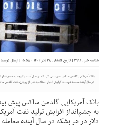
شناسه خبر : 2999 | تاریخ انتشار : 28 آذر 1402 - 15:58 | ارسال توسط :
در سال آینده معامله شود. به گزارش اخبار اصناف به نقل از رویترز، بانک گلدمن س
بانک آمریکایی گلدمن ساکس پیش بینی
دلار در هر بشکه در سال آینده معامله 