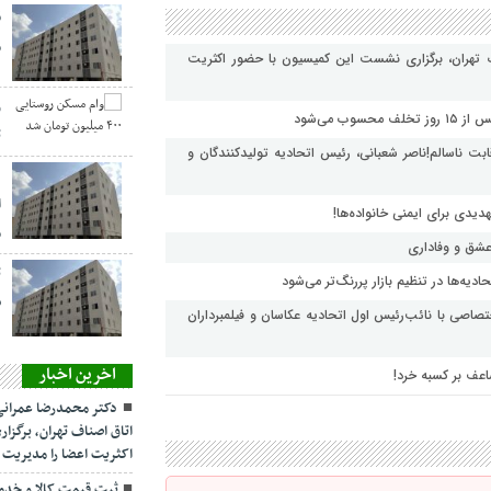
ق
م
 تهران، برگزاری نشست این کمیسیون با حضور اکثریت
ت
بت ناسالم!ناصر شعبانی، رئیس اتحادیه تولیدکنندگان و
ا
دیدی برای ایمنی خانواده‌ها!
م
 عشق و وفاداری
ت
یه‌ها در تنظیم بازار پررنگ‌تر می‌شود
س
ختصاصی با نائب‌رئیس اول اتحادیه عکاسان و فیلمبرداران
اخرین اخبار
اعف بر کسبه خرد!
دکتر محمدرضا عمرانی
اتاق اصناف تهران، برگز
اکثریت اعضا را مدیریت 