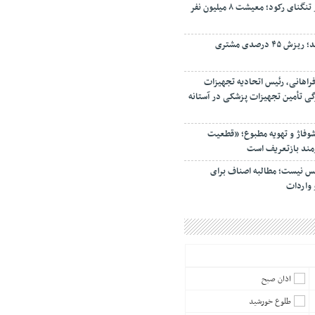
فرش دستباف ایران در تنگنای رکود؛ معیشت ۸ میلیون نفر
سفره مردم کوچک‌تر شد؛ ریزش ۴۵ درصدی مشتری
راهانی، رئیس اتحادیه تجهیزات
گی تأمین تجهیزات پزشکی در آستانه
شوفاژ و تهویه مطبوع؛ «قطعیت
زمند بازتعریف است
کس نیست؛ مطالبه اصناف برای
واردات
اذان صبح
طلوع خورشید