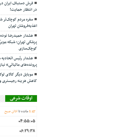
در انتظار حمایت!
اغذیه‌فروشان تهران
هشدار حمیدرضا نوده‌ف
پزشکی تهران؛ شبکه مویر
کوچک‌سازی
هشدار رئیس اتحادیه 
پرونده‌های مالیاتی» نیا
موبایل دیگر کالای لو
کاهش هزینه رجیستری و 
اوقات شرعی
47
:
1
مانده تا
اذان صبح
04:55:05
06:29:38