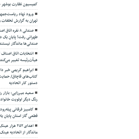
کمیسیون نظارت بوشهر درب
ورود نهاد ریاست‌جمهو
تهران به گزارش تخلفات 
صندلی ۸ نفره ا
طهرانی رفت! پایان یک د
صندلی‌ها ماندگار نیستند
انتخابات اتاق اصناف 
هیأت‌رئیسه تغییر می‌کند
ابراهیم کریمی خبر داد
کتاب‌های قاچاق/ حمایت 
دستور کار اتحادیه
سعید میرزایی: بازار ر
رنگ دیگر اولویت خانواده
کامبیز فرقانی پیله‌رود
قطعی گاز استان پایان یا
اهدای ۲۵۲ هزا
ماندگار از اتحادیه عینک 