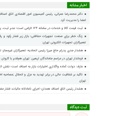
اخبار مشابه
دکتر محمدرضا عمرانی، رئیس کمیسیون امور اقتصادی اتاق اصناف
اعضا را مدیریت کرد.
ثبت قیمت کالا و خدمات در سامانه ۱۲۴ الزامی است؛ عدم ثبت، پس از ۱۵ روز تخلف محسوب می‌شود
زنگ خطر برای صنعت تجهیزات حفاظتی؛ بازار زیر فشار رکود و رقا
تعمیرکاران تجهیزات الکترونی تهران:
هشدار جدی پدرام حاج میرزا رئیس اتحادیه؛ تعمیرکاران غیرمجاز، ته
فرماندار تهران در مراسم جاماندگان اربعین: تهران هم‌قدم با کاروان
عارف: دولت آماده واگذاری اختیارات بازار به اصناف است؛ نقش اتحاد
تاکید بر شفافیت مالی در برابر تهدید به عزل و انحلال ;مصاحبه ا
تهران
هشدار رئیس اتاق اصناف همدان؛ اجرای ناعادلانه مالیات، فشار مض
ثبت دیدگاه