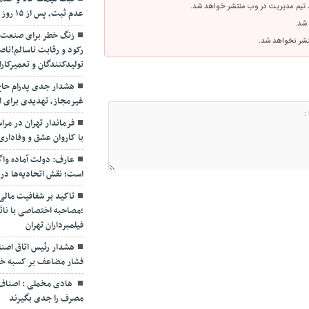
 تیم مدیریت در وب منتشر خواهد شد.
عدم ثبت، پس از ۱۵ روز تخلف محسوب می‌شود
 شد.
زنگ خطر برای صنعت ت
نتشر نخواهد شد.
رکود و رقابت ناسالم!ناص
تولیدکنندگان و تعمیرکار
هشدار جدی پدرام حاج 
غیرمجاز، تهدیدی برای ای
فرماندار تهران در مرا
با کاروان عشق و وفاداری
عارف: دولت آماده واگذ
است؛ نقش اتحادیه‌ها در ت
تاکید بر شفافیت مالی 
;مصاحبه اختصاصی با نائ
فیلمبرداران تهران
هشدار رئیس اتاق اصنا
فشار مضاعف بر کسبه خر
هادی مخملی : اصناف 
مصرف را جدی بگیرند