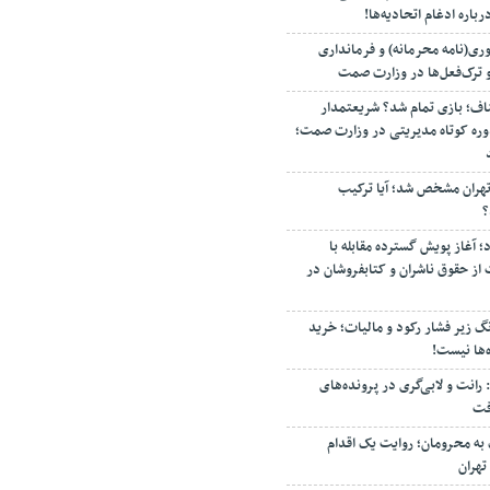
اره ادغام اتحادیه‌ها!
ری(نامه محرمانه) و فرمانداری
و ترک‌فعل‌ها در وزارت صمت
تاق اصناف؛ بازی تمام شد؟ شریعتمدار
وره کوتاه مدیریتی در وزارت صمت؛
تهران مشخص شد؛ آیا ترکیب
؟
؛ آغاز پویش گسترده مقابله با
از حقوق ناشران و کتابفروشان در
نگ زیر فشار رکود و مالیات؛ خرید
‌ها نیست!
: رانت و لابی‌گری در پرونده‌های
فت
ر عینک به محرومان؛ روایت یک اقدام
تهران