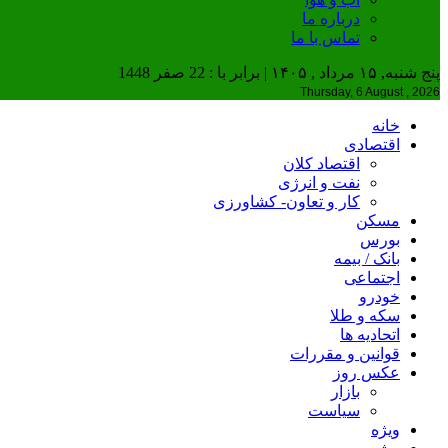
درباره ما
تماس با ما
پنج شنبه, ۱۵ مرداد , ۱۴۰۵ | برابر با : 22 صفر 1448
Thursday, 6 August , 2026
خانه
اقتصادی
اقتصاد کلان
نفت و انرژی
کار و تعاون- کشاورزی
مسکن
بورس
بانک / بیمه
اجتماعی
خودرو
سکه و طلا
اتحادیه ها
قوانین و مقررات
عکس روز
بازار
سیاست
ویژه