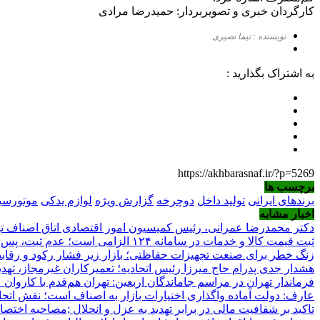
کارگردان خبری و تصویربردار: حمیدرضا مرادی
نویسنده : نیما نصیری
به اشتراک بگذارید :
https://akhbarasnaf.ir/?p=5269
برچسب ها
برندهای ایرانی
تولید داخل
دوچرخه
گزارش ویژه
لوازم یدکی
موتورسی
اخبار مشابه
دکتر محمدرضا عمرانی، رئیس کمیسیون امور اقتصادی اتاق اصناف ته
ثبت قیمت کالا و خدمات در سامانه ۱۲۴ الزامی است؛ عدم ثبت، پس از ۱۵ روز تخلف محسوب می‌شود
زنگ خطر برای صنعت تجهیزات حفاظتی؛ بازار زیر فشار رکود و رقابت ن
هشدار جدی پدرام حاج میرزا رئیس اتحادیه؛ تعمیرکاران غیرمجاز، تهدید
فرماندار تهران در مراسم جاماندگان اربعین: تهران هم‌قدم با کاروان
عارف: دولت آماده واگذاری اختیارات بازار به اصناف است؛ نقش اتحادیه
تاکید بر شفافیت مالی در برابر تهدید به عزل و انحلال ;مصاحبه اختصا