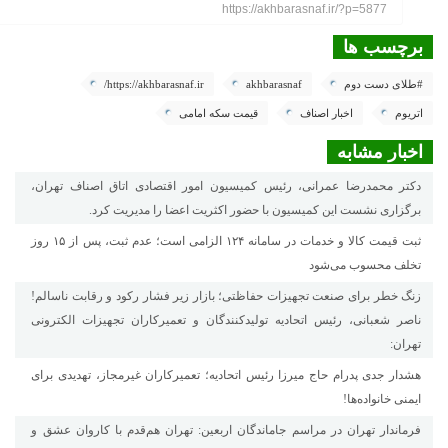
https://akhbarasnaf.ir/?p=5877
برچسب ها
#طلای دست دوم
akhbarasnaf
https://akhbarasnaf.ir/
اتریوم
اخبار اصناف
قیمت سکه امامی
اخبار مشابه
دکتر محمدرضا عمرانی، رئیس کمیسیون امور اقتصادی اتاق اصناف تهران،
برگزاری نشست این کمیسیون با حضور اکثریت اعضا را مدیریت کرد.
ثبت قیمت کالا و خدمات در سامانه ۱۲۴ الزامی است؛ عدم ثبت، پس از ۱۵ روز
تخلف محسوب می‌شود
زنگ خطر برای صنعت تجهیزات حفاظتی؛ بازار زیر فشار رکود و رقابت ناسالم!
ناصر شعبانی، رئیس اتحادیه تولیدکنندگان و تعمیرکاران تجهیزات الکترونی
تهران:
هشدار جدی پدرام حاج میرزا رئیس اتحادیه؛ تعمیرکاران غیرمجاز، تهدیدی برای
ایمنی خانواده‌ها!
فرماندار تهران در مراسم جاماندگان اربعین: تهران هم‌قدم با کاروان عشق و