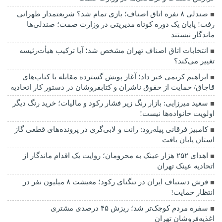
صندلی ۸ نفره اتاق اصناف؛ بازی تمام شد؟ شریعتمدار طهرانی
رفت! پایان یک دوره کوتاه مدیریتی در وزارت صمت؛ صندلی‌ها
ماندگار نیستند
انتخابات اتاق اصناف تهران مشخص شد؛ آیا ترکیب هیأت‌رئیسه
تغییر می‌کند؟
ابراهیم کریمی خبر داد؛ آغاز پویش گسترده مقابله با کتاب‌های
قاچاق/ حمایت از حقوق ناشران و کتابفروشان در دستور کار اتحادیه
سعید میرزایی: بازار رنگ زیر فشار رکود و مالیات؛ خرید رنگ دیگر
اولویت خانواده‌ها نیست!
کامبیز فرقانی پیله‌رود: رانت و لابی‌گری در پرونده‌های قطعی گاز
استان پایان یافت
اهدای ۲۵۲ هزار عینک به محرومان؛ روایت یک اقدام ماندگار از
اتحادیه عینک تهران
فرش دستباف ایران در تنگنای رکود؛ معیشت ۸ میلیون نفر در
انتظار حمایت!
سفره مردم کوچک‌تر شد؛ ریزش ۴۵ درصدی مشتری
اغذیه‌فروشان تهران