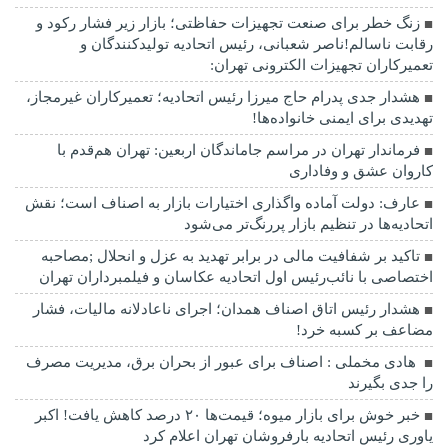
زنگ خطر برای صنعت تجهیزات حفاظتی؛ بازار زیر فشار رکود و
رقابت ناسالم!ناصر شعبانی، رئیس اتحادیه تولیدکنندگان و
تعمیرکاران تجهیزات الکترونی تهران:
هشدار جدی پدرام حاج میرزا رئیس اتحادیه؛ تعمیرکاران غیرمجاز،
تهدیدی برای ایمنی خانواده‌ها!
فرماندار تهران در مراسم جاماندگان اربعین: تهران هم‌قدم با
کاروان عشق و وفاداری
عارف: دولت آماده واگذاری اختیارات بازار به اصناف است؛ نقش
اتحادیه‌ها در تنظیم بازار پررنگ‌تر می‌شود
تاکید بر شفافیت مالی در برابر تهدید به عزل و انحلال ;مصاحبه
اختصاصی با نائب‌رئیس اول اتحادیه عکاسان و فیلمبرداران تهران
هشدار رئیس اتاق اصناف همدان؛ اجرای ناعادلانه مالیات، فشار
مضاعف بر کسبه خرد!
هادی مخملی : اصناف برای عبور از بحران برق، مدیریت مصرف
را جدی بگیرند
خبر خوش برای بازار میوه؛ قیمت‌ها ۲۰ درصد کاهش یافت! اکبر
یاوری رئیس اتحادیه بارفروشان تهران اعلام کرد