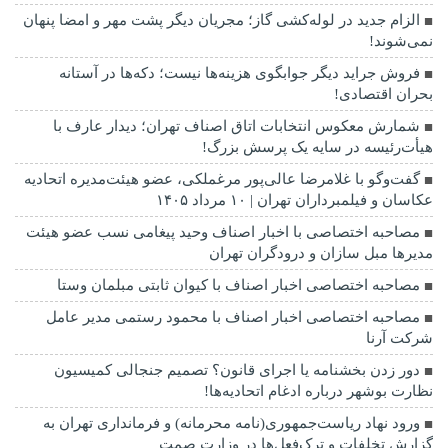
الزام جدید در لوله‌کشی گاز؛ مجریان دیگر پشت مهر و امضا پنهان
نمی‌شوند!
فروش جراید دیگر جوابگوی هزینه‌ها نیست؛ دکه‌ها در آستانه
بحران اقتصادی!
شمارش معکوس انتخابات اتاق اصناف تهران؛ دیدار عارف با
هیأت‌رئیسه در سایه یک پرسش بزرگ!
گفت‌وگو با غلامرضا عالی‌پور مرغملکی، عضو هیئت‌مدیره اتحادیه
عکاسان و فیلمبرداران تهران | ۱۰ مرداد ۱۴۰۵
مصاحبه اختصاصی با اخبار اصناف وحید پیغامی نسب عضو هیئت
مدیرها مبل سازان و درودگران تهران
مصاحبه اختصاصی اخبار اصناف با کیوان ثابتی مبلمان وستا
مصاحبه اختصاصی اخبار اصناف با محمود رستمی مدیر عامل
شرکت آرنا
دور زدن بخشنامه یا اجرای قانون؟ تصمیم جنجالی کمیسیون
نظارت بوشهر درباره ادغام اتحادیه‌ها!
ورود نهاد ریاست‌جمهوری(نامه محرمانه) و فرمانداری تهران به
گزارش تخلفات و ترک‌فعل‌ها در وزارت صمت